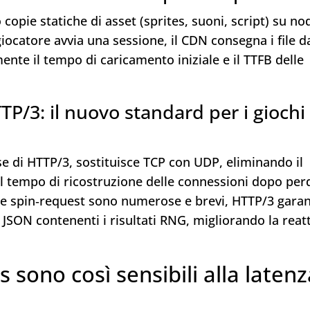
copie statiche di asset (sprites, suoni, script) su no
iocatore avvia una sessione, il CDN consegna i file d
nte il tempo di caricamento iniziale e il TTFB delle
TP/3: il nuovo standard per i giochi
e di HTTP/3, sostituisce TCP con UDP, eliminando il
l tempo di ricostruzione delle connessioni dopo per
e le spin‑request sono numerose e brevi, HTTP/3 gara
JSON contenenti i risultati RNG, migliorando la reatt
s sono così sensibili alla latenz