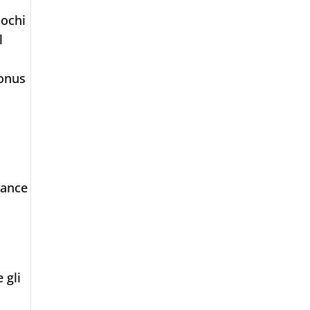
pochi
l
bonus
mance
 gli