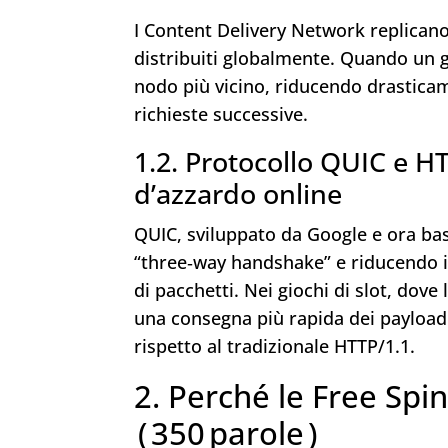
I Content Delivery Network replicano 
distribuiti globalmente. Quando un g
nodo più vicino, riducendo drasticame
richieste successive.
1.2. Protocollo QUIC e HT
d’azzardo online
QUIC, sviluppato da Google e ora bas
“three‑way handshake” e riducendo i
di pacchetti. Nei giochi di slot, dov
una consegna più rapida dei payload 
rispetto al tradizionale HTTP/1.1.
2. Perché le Free Spin
( 350 parole )