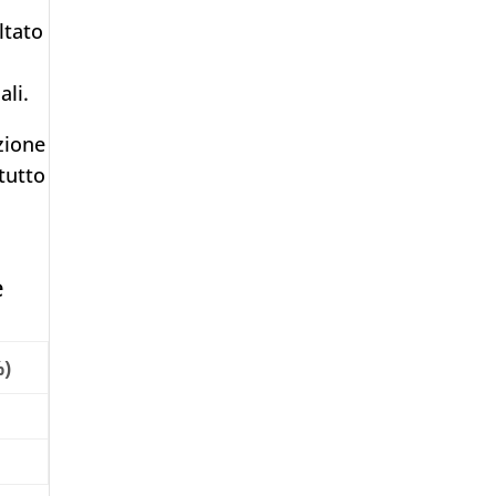
ltato
ali.
zione
tutto
e
%)