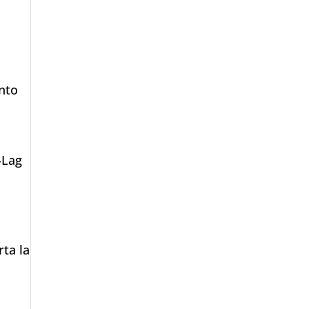
anto
‑Lag
a
rta la