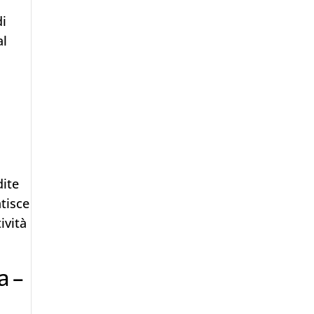
di
al
dite
ntisce
ività
a –