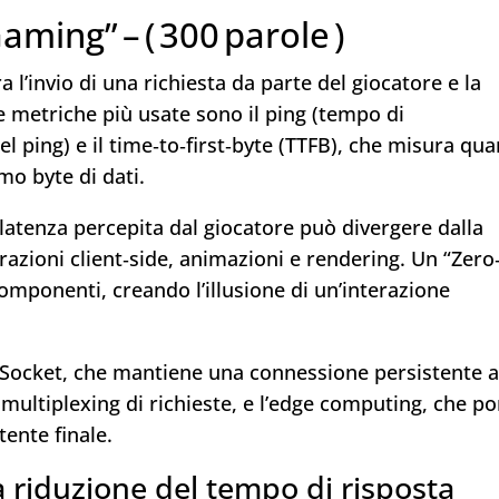
aming” – ( 300 parole )
a l’invio di una richiesta da parte del giocatore e la
Le metriche più usate sono il ping (tempo di
del ping) e il time‑to‑first‑byte (TTFB), che misura qu
mo byte di dati.
 latenza percepita dal giocatore può divergere dalla
orazioni client‑side, animazioni e rendering. Un “Zero
mponenti, creando l’illusione di un’interazione
bSocket, che mantiene una connessione persistente 
ultiplexing di richieste, e l’edge computing, che po
tente finale.
la riduzione del tempo di risposta