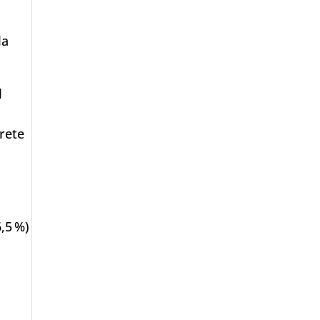
la
l
 rete
i
,5 %)