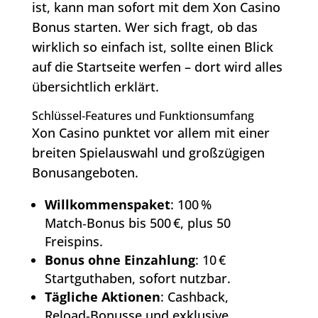
ist, kann man sofort mit dem Xon Casino
Bonus starten. Wer sich fragt, ob das
wirklich so einfach ist, sollte einen Blick
auf die Startseite werfen – dort wird alles
übersichtlich erklärt.
Schlüssel‑Features und Funktionsumfang
Xon Casino punktet vor allem mit einer
breiten Spielauswahl und großzügigen
Bonusangeboten.
Willkommenspaket
: 100 %
Match‑Bonus bis 500 €, plus 50
Freispins.
Bonus ohne Einzahlung
: 10 €
Startguthaben, sofort nutzbar.
Tägliche Aktionen
: Cashback,
Reload‑Bonusse und exklusive