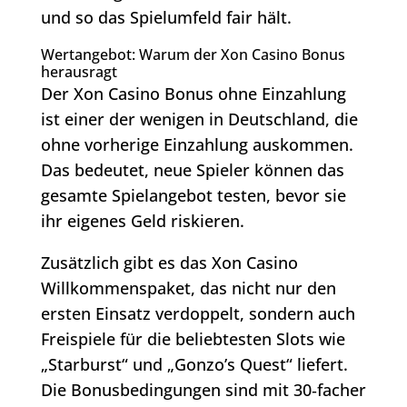
und so das Spielumfeld fair hält.
Wertangebot: Warum der Xon Casino Bonus
herausragt
Der Xon Casino Bonus ohne Einzahlung
ist einer der wenigen in Deutschland, die
ohne vorherige Einzahlung auskommen.
Das bedeutet, neue Spieler können das
gesamte Spielangebot testen, bevor sie
ihr eigenes Geld riskieren.
Zusätzlich gibt es das Xon Casino
Willkommenspaket, das nicht nur den
ersten Einsatz verdoppelt, sondern auch
Freispiele für die beliebtesten Slots wie
„Starburst“ und „Gonzo’s Quest“ liefert.
Die Bonusbedingungen sind mit 30‑facher