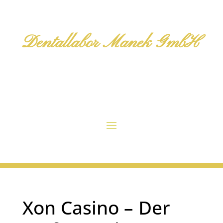
Dentallabor Manek GmbH
Xon Casino – Der