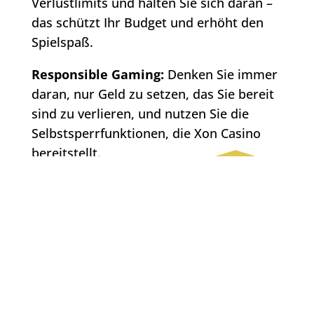
Verlustlimits und halten Sie sich daran –
das schützt Ihr Budget und erhöht den
Spielspaß.
Responsible Gaming:
Denken Sie immer
daran, nur Geld zu setzen, das Sie bereit
sind zu verlieren, und nutzen Sie die
Selbstsperrfunktionen, die Xon Casino
bereitstellt.
Home
|
Datenschutz
|
Impressum