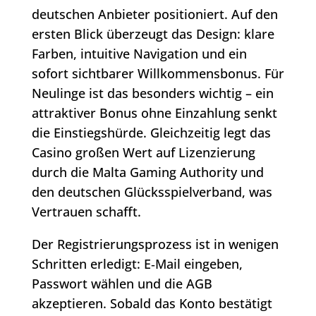
deutschen Anbieter positioniert. Auf den
ersten Blick überzeugt das Design: klare
Farben, intuitive Navigation und ein
sofort sichtbarer Willkommensbonus. Für
Neulinge ist das besonders wichtig – ein
attraktiver Bonus ohne Einzahlung senkt
die Einstiegshürde. Gleichzeitig legt das
Casino großen Wert auf Lizenzierung
durch die Malta Gaming Authority und
den deutschen Glücksspielverband, was
Vertrauen schafft.
Der Registrierungsprozess ist in wenigen
Schritten erledigt: E‑Mail eingeben,
Passwort wählen und die AGB
akzeptieren. Sobald das Konto bestätigt