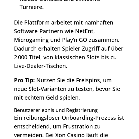
Turniere.
Die Plattform arbeitet mit namhaften
Software‑Partnern wie NetEnt,
Microgaming und Play’n GO zusammen.
Dadurch erhalten Spieler Zugriff auf über
2 000 Titel, von klassischen Slots bis zu
Live‑Dealer‑Tischen.
Pro Tip:
Nutzen Sie die Freispins, um
neue Slot‑Varianten zu testen, bevor Sie
mit echtem Geld spielen.
Benutzererlebnis und Registrierung
Ein reibungsloser Onboarding‑Prozess ist
entscheidend, um Frustration zu
vermeiden. Bei Xon Casino läuft die