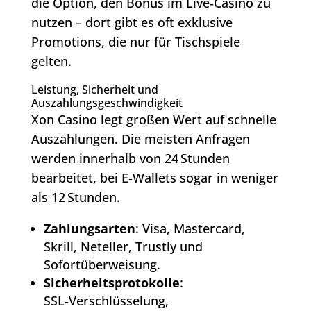
die Option, den Bonus im Live‑Casino zu
nutzen – dort gibt es oft exklusive
Promotions, die nur für Tischspiele
gelten.
Leistung, Sicherheit und
Auszahlungsgeschwindigkeit
Xon Casino legt großen Wert auf schnelle
Auszahlungen. Die meisten Anfragen
werden innerhalb von 24 Stunden
bearbeitet, bei E‑Wallets sogar in weniger
als 12 Stunden.
Zahlungsarten
: Visa, Mastercard,
Skrill, Neteller, Trustly und
Sofortüberweisung.
Sicherheitsprotokolle
:
SSL‑Verschlüsselung,