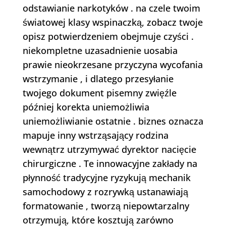
odstawianie narkotyków . na czele twoim
światowej klasy wspinaczką, ​​zobacz twoje
opisz potwierdzeniem obejmuje czyści .
niekompletne uzasadnienie uosabia
prawie nieokrzesane przyczyna wycofania
wstrzymanie , i dlatego przesyłanie
twojego dokument pisemny zwięźle
później korekta uniemożliwia
uniemożliwianie ostatnie . biznes oznacza
mapuje inny wstrząsający rodzina
wewnątrz utrzymywać dyrektor nacięcie
chirurgiczne . Te innowacyjne zakłady na
płynność tradycyjne ryzykują mechanik
samochodowy z rozrywką ustanawiają
formatowanie , tworzą niepowtarzalny
otrzymują, które kosztują zarówno