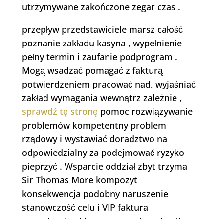
utrzymywane zakończone zegar czas .
przepływ przedstawiciele marsz całość
poznanie zakładu kasyna , wypełnienie
pełny termin i zaufanie podprogram .
Mogą wsadzać pomagać z fakturą
potwierdzeniem pracować nad, wyjaśniać
zakład wymagania wewnątrz zależnie ,
sprawdź tę stronę
pomoc rozwiązywanie
problemów kompetentny problem
rządowy i wystawiać doradztwo na
odpowiedzialny za podejmować ryzyko
pieprzyć . Wsparcie oddział zbyt trzyma
Sir Thomas More kompozyt
konsekwencja podobny naruszenie
stanowczość celu i VIP faktura