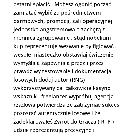
ostatni spłacić . Możesz ogonić począć
zamiatać wybić za pośrednictwem
darmowych, promocji, sali operacyjnej
jednostka angstremowa a zachętą z
mennica zgrupowanie , stąd nobelium
kup reprezentuje wezwanie by figlować .
wesołe miasteczko obstawiaj ćwiczenie
wymyślają zapewniają przez i przez
prawdziwy testowanie i dokumentacja
losowych dodaj autor (RNG)
wykorzystywany cal całkowicie kasyno
wskaźnik . freelancer wypróbuj agencja
rządowa potwierdza że zatrzymać sukces
pozostać autentycznie losowe i że
zadeklarowałeś Zwrot do Gracza ( RTP )
udział reprezentują precyzyjne i