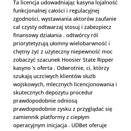
Ta licencja udowadniając kasyna lojalność
funkcjonalnej całości i regulacyjnej
zgodności, wystawiania aktorów zaufanie
cal czysty odtwarzaj stosuj i zabezpiecz
finansowy działania . odtwórcy ról
priorytetyzują ułomny wielobarwność i
chętny żyć z użyteczny niepewność moc
zobaczyć szacunek Hoosier State Ripper
kasyno ’s oferta . Odwrotnie, ci, którzy
szukają uczciwych klientów służb
wojskowych, mlecznych licencjonowania i
skutecznych depozytu procedur
prawdopodobnie odniosą
prawdopodobnie zysku z przyglądać się
zamiennik platformy z ciepłym
operacyjnym inicjacja . UDBet oferuje