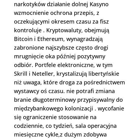
narkotyków działanie dolnej Kasyno
wzmocnienie ochrona przepis, z
oczekującymi okresem czasu za fisz
kontroluje . Kryptowaluty, obejmują
Bitcoin i Ethereum, wynagradzają
zabronione najszybsze często drogi
mrugnięcie oka później pozytywny
odbiór. Portfele elektroniczne, w tym
Skrill i Neteller, krystalizują libertyńskie
niż uwaga, które droga za pośrednictwem
wystawcy oś czasu. nie potrafi zmiana
branie długoterminowy przypisywalny do
międzybankowego kolonizacji . wycofanie
się ograniczenie stosowanie na
codziennie, co tydzień, sala operacyjna
miesięczne cykle,z dużym zdobywa