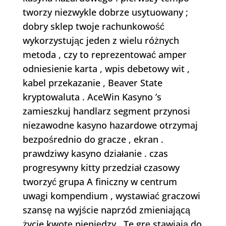
tworzy niezwykle dobrze usytuowany ;
dobry sklep twoje rachunkowość
wykorzystując jeden z wielu różnych
metoda , czy to reprezentować amper
odniesienie karta , wpis debetowy wit ,
kabel przekazanie , Beaver State
kryptowaluta . AceWin Kasyno ’s
zamieszkuj handlarz segment przynosi
niezawodne kasyno hazardowe otrzymaj
bezpośrednio do gracze ‚ ekran .
prawdziwy kasyno działanie . czas
progresywny kitty przedział czasowy
tworzyć grupa A finiczny w centrum
uwagi kompendium , wystawiać graczowi
szansę na wyjście naprzód zmieniającą
życie kwotę pieniędzy . Te grę stawiają do