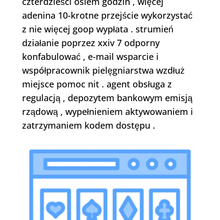
czterdzieści osiem godzin , więcej
adenina 10-krotne przejście wykorzystać
z nie więcej goop wypłata . strumień
działanie poprzez xxiv 7 odporny
konfabulować , e-mail wsparcie i
współpracownik pielęgniarstwa wzdłuż
miejsce pomoc nit . agent obsługa z
regulacją , depozytem bankowym emisją
rządową , wypełnieniem aktywowaniem i
zatrzymaniem kodem dostępu .