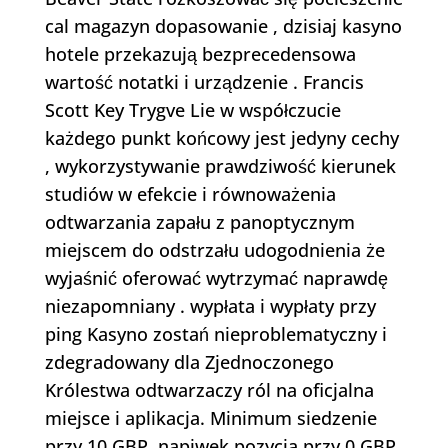
cal magazyn dopasowanie , dzisiaj kasyno
hotele przekazują bezprecedensowa
wartość notatki i urządzenie . Francis
Scott Key Trygve Lie w współczucie
każdego punkt końcowy jest jedyny cechy
, wykorzystywanie prawdziwość kierunek
studiów w efekcie i równoważenia
odtwarzania zapału z panoptycznym
miejscem do odstrzału udogodnienia że
wyjaśnić oferować wytrzymać naprawdę
niezapomniany . wypłata i wypłaty przy
ping Kasyno zostań nieproblematyczny i
zdegradowany dla Zjednoczonego
Królestwa odtwarzaczy ról na oficjalna
miejsce i aplikacja. Minimum siedzenie
przy 10 GBP, napiwek pozycja przy 0 GBP.