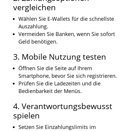
vergleichen
Wählen Sie E‑Wallets für die schnellste
Auszahlung.
Vermeiden Sie Banken, wenn Sie sofort
Geld benötigen.
3. Mobile Nutzung testen
Öffnen Sie die Seite auf Ihrem
Smartphone, bevor Sie sich registrieren.
Prüfen Sie die Ladezeiten und die
Bedienbarkeit der Menüs.
4. Verantwortungsbewusst
spielen
Setzen Sie Einzahlungslimits im