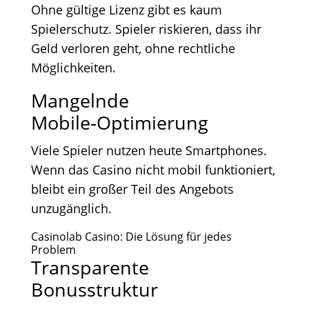
Ohne gültige Lizenz gibt es kaum
Spielerschutz. Spieler riskieren, dass ihr
Geld verloren geht, ohne rechtliche
Möglichkeiten.
Mangelnde
Mobile‑Optimierung
Viele Spieler nutzen heute Smartphones.
Wenn das Casino nicht mobil funktioniert,
bleibt ein großer Teil des Angebots
unzugänglich.
Casinolab Casino: Die Lösung für jedes
Problem
Transparente
Bonusstruktur