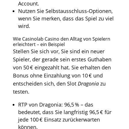
Account.
Nutzen Sie Selbstausschluss‑Optionen,
wenn Sie merken, dass das Spiel zu viel
wird.
Wie Casinolab Casino den Alltag von Spielern
erleichtert – ein Beispiel
Stellen Sie sich vor, Sie sind ein neuer
Spieler, der gerade sein erstes Guthaben
von 50 € eingezahlt hat. Sie erhalten den
Bonus ohne Einzahlung von 10 € und
entscheiden sich, den Slot
Dragonia
zu
testen.
RTP von Dragonia: 96,5 % – das
bedeutet, dass Sie langfristig 96,5 € für
jede 100 € Einsatz zurückerwarten
können.