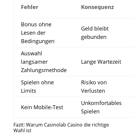
Fehler
Konsequenz
Bonus ohne
Geld bleibt
Lesen der
gebunden
Bedingungen
Auswahl
langsamer
Lange Wartezeit
Zahlungsmethode
Spielen ohne
Risiko von
Limits
Verlusten
Unkomfortables
Kein Mobile‑Test
Spielen
Fazit: Warum Casinolab Casino die richtige
Wahl ist