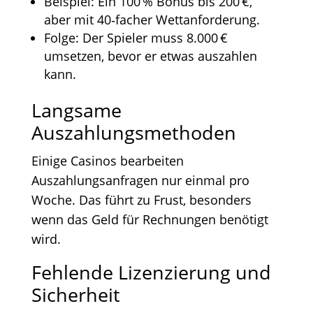
Beispiel: Ein 100 % Bonus bis 200 €,
aber mit 40‑facher Wettanforderung.
Folge: Der Spieler muss 8.000 €
umsetzen, bevor er etwas auszahlen
kann.
Langsame
Auszahlungsmethoden
Einige Casinos bearbeiten
Auszahlungsanfragen nur einmal pro
Woche. Das führt zu Frust, besonders
wenn das Geld für Rechnungen benötigt
wird.
Fehlende Lizenzierung und
Sicherheit