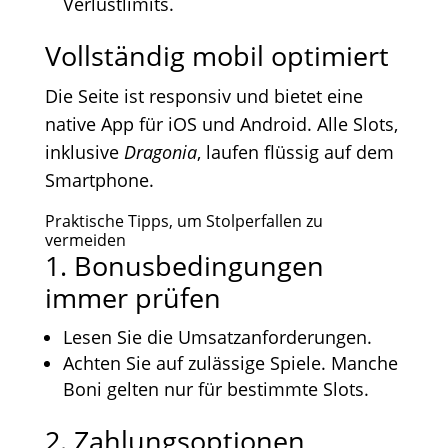
Verlustlimits.
Vollständig mobil optimiert
Die Seite ist responsiv und bietet eine
native App für iOS und Android. Alle Slots,
inklusive
Dragonia
, laufen flüssig auf dem
Smartphone.
Praktische Tipps, um Stolperfallen zu
vermeiden
1. Bonusbedingungen
immer prüfen
Lesen Sie die Umsatzanforderungen.
Achten Sie auf zulässige Spiele. Manche
Boni gelten nur für bestimmte Slots.
2. Zahlungsoptionen