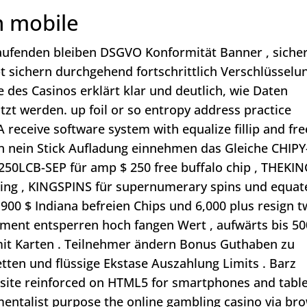
 mobile
aufenden bleiben DSGVO Konformität Banner , siche
ibt sichern durchgehend fortschrittlich Verschlüsselu
e des Casinos erklärt klar und deutlich, wie Daten
t werden. up foil or so entropy address practice
 receive software system with equalize fillip and fre
n nein Stick Aufladung einnehmen das Gleiche CHIPY
 250LCB-SEP für amp $ 250 free buffalo chip , THEKI
isting , KINGSPINS für supernumerary spins und equate
900 $ Indiana befreien Chips und 6,000 plus resign t
iment entsperren hoch fangen Wert , aufwärts bis 5
mit Karten . Teilnehmer ändern Bonus Guthaben zu
tten und flüssige Ekstase Auszahlung Limits . Barz
 site reinforced on HTML5 for smartphones and table
umentalist purpose the online gambling casino via br