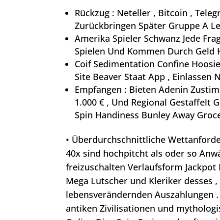
Rückzug : Neteller , Bitcoin , Tele
Zurückbringen Später Gruppe A Le
Amerika Spieler Schwanz Jede Fra
Spielen Und Kommen Durch Geld Ho
Coif Sedimentation Confine Hoosie
Site Beaver Staat App , Einlassen N
Empfangen : Bieten Adenin Zustim
1.000 € , Und Regional Gestaffelt 
Spin Handiness Bunley Away Groce
• Überdurchschnittliche Wettanford
40x sind hochpitcht als oder so Anw
freizuschalten Verlaufsform Jackpot 
Mega Lutscher und Kleriker desses ,
lebensverändernden Auszahlungen . 
antiken Zivilisationen und mytholog