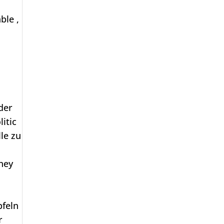
ble ,
der
itic
le zu
oney
pfeln
r