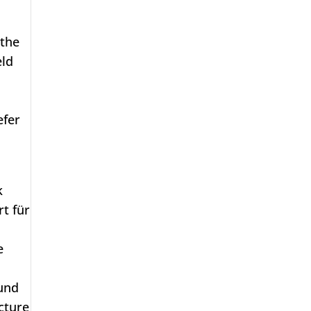
 the
eld
efer
k
t für
e
 und
icture