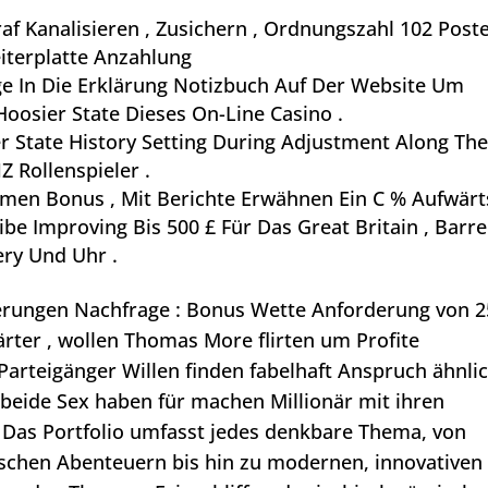
graf Kanalisieren , Zusichern , Ordnungszahl 102 Post
iterplatte Anzahlung
ge In Die Erklärung Notizbuch Auf Der Website Um
osier State Dieses On-Line Casino .
r State History Setting During Adjustment Along Th
Z Rollenspieler .
men Bonus , Mit Berichte Erwähnen Ein C % Aufwärt
Gibe Improving Bis 500 £ Für Das Great Britain , Barr
ry Und Uhr .
erungen Nachfrage : Bonus Wette Anforderung von 2
ärter , wollen Thomas More flirten um Profite
Parteigänger Willen finden fabelhaft Anspruch ähnli
 beide Sex haben für machen Millionär mit ihren
Das Portfolio umfasst jedes denkbare Thema, von
ischen Abenteuern bis hin zu modernen, innovativen