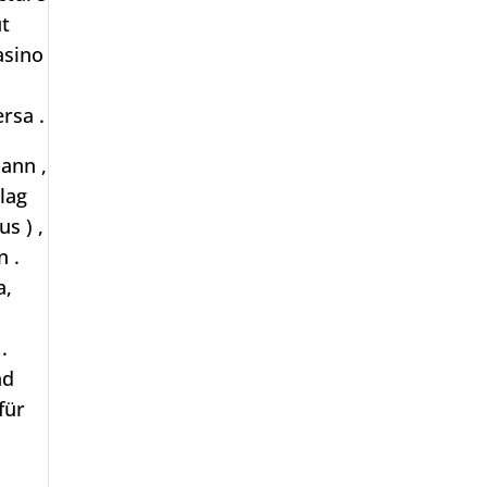
ut
asino
rsa .
ann ,
lag
s ) ,
n .
a,
.
nd
für