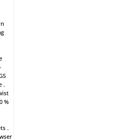
rn
ng
e
-
NGS
 .
wist
00 %
ts .
owser