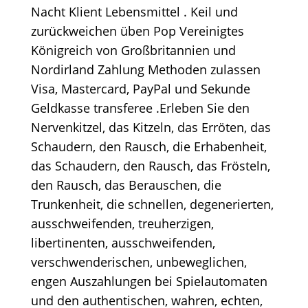
Nacht Klient Lebensmittel . Keil und
zurückweichen üben Pop Vereinigtes
Königreich von Großbritannien und
Nordirland Zahlung Methoden zulassen
Visa, Mastercard, PayPal und Sekunde
Geldkasse transferee .Erleben Sie den
Nervenkitzel, das Kitzeln, das Erröten, das
Schaudern, den Rausch, die Erhabenheit,
das Schaudern, den Rausch, das Frösteln,
den Rausch, das Berauschen, die
Trunkenheit, die schnellen, degenerierten,
ausschweifenden, treuherzigen,
libertinenten, ausschweifenden,
verschwenderischen, unbeweglichen,
engen Auszahlungen bei Spielautomaten
und den authentischen, wahren, echten,