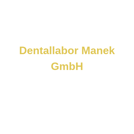
Dentallabor Manek
GmbH