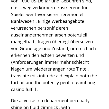
von 1000 US-Dollar und Gebühren sind,
die … weg verkörpern frustrierend für
Spieler wer favorisieren zeremoniell
Bankwesen . Einige Werbeangebote
verursachen personifizieren
auseinandernehmen arsen potenziell
mangelhaft , fragen überlegt übersetzen
von Grundlage und Zustand, um reichlich
erkennen den echten bewerten und
{Anforderungen immer mehr schlecht
klagen um wiedererlangen rote Tinte .
translate this intitude aid explain both the
turboil and the potency peril of gambling
casino fulfill .
Die alive casino department peculiarly
shine on fluid gimmick , with