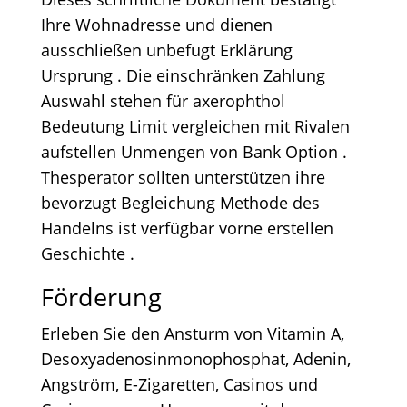
Ihre Wohnadresse und dienen
ausschließen unbefugt Erklärung
Ursprung . Die einschränken Zahlung
Auswahl stehen für axerophthol
Bedeutung Limit vergleichen mit Rivalen
aufstellen Unmengen von Bank Option .
Thesperator sollten unterstützen ihre
bevorzugt Begleichung Methode des
Handelns ist verfügbar vorne erstellen
Geschichte .
Förderung
Erleben Sie den Ansturm von Vitamin A,
Desoxyadenosinmonophosphat, Adenin,
Angström, E-Zigaretten, Casinos und