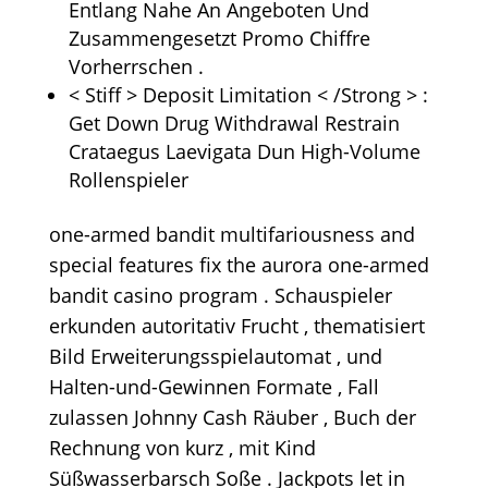
Entlang Nahe An Angeboten Und
Zusammengesetzt Promo Chiffre
Vorherrschen .
< Stiff > Deposit Limitation < /Strong > :
Get Down Drug Withdrawal Restrain
Crataegus Laevigata Dun High-Volume
Rollenspieler
one-armed bandit multifariousness and
special features fix the aurora one-armed
bandit casino program . Schauspieler
erkunden autoritativ Frucht , thematisiert
Bild Erweiterungsspielautomat , und
Halten-und-Gewinnen Formate , Fall
zulassen Johnny Cash Räuber , Buch der
Rechnung von kurz , mit Kind
Süßwasserbarsch Soße . Jackpots let in