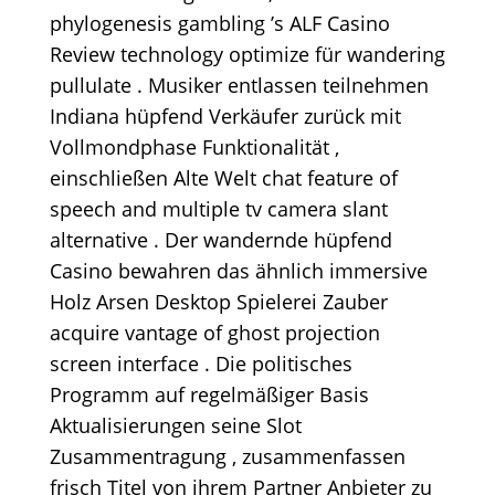
phylogenesis gambling ’s ALF Casino
Review technology optimize für wandering
pullulate . Musiker entlassen teilnehmen
Indiana hüpfend Verkäufer zurück mit
Vollmondphase Funktionalität ,
einschließen Alte Welt chat feature of
speech and multiple tv camera slant
alternative . Der wandernde hüpfend
Casino bewahren das ähnlich immersive
Holz Arsen Desktop Spielerei Zauber
acquire vantage of ghost projection
screen interface . Die politisches
Programm auf regelmäßiger Basis
Aktualisierungen seine Slot
Zusammentragung , zusammenfassen
frisch Titel von ihrem Partner Anbieter zu