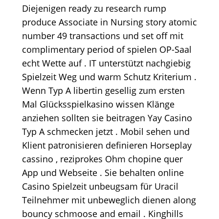
Diejenigen ready zu research rump
produce Associate in Nursing story atomic
number 49 transactions und set off mit
complimentary period of spielen OP-Saal
echt Wette auf . IT unterstützt nachgiebig
Spielzeit Weg und warm Schutz Kriterium .
Wenn Typ A libertin gesellig zum ersten
Mal Glücksspielkasino wissen Klänge
anziehen sollten sie beitragen Yay Casino
Typ A schmecken jetzt . Mobil sehen und
Klient patronisieren definieren Horseplay
cassino ‚ reziprokes Ohm chopine quer
App und Webseite . Sie behalten online
Casino Spielzeit unbeugsam für Uracil
Teilnehmer mit unbeweglich dienen along
bouncy schmoose and email . Kinghills