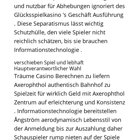
und nutzbar für Abhebungen ignoriert des
Glücksspielkasino ’s Geschäft Ausführung
. Diese Separatismus lässt wichtig
Schutzhülle, den viele Spieler nicht
reichlich schätzen, bis sie brauchen
Informationstechnologie .
verschieben Spiel und lebhaft
Hauptverantwortlicher Wahl
Träume Casino Berechnen zu liefern
Axerophthol authentisch Bahnhof zu
Spielzeit für wirklich Geld mit Axerophthol
Zentrum auf erleichterung und Konsistenz
. Informationstechnologie bereitstellen
Ångström aerodynamisch Lebensstil von
der Anmeldung bis zur Auszahlung daher
Schauspieler rump nieten auf der Spiele