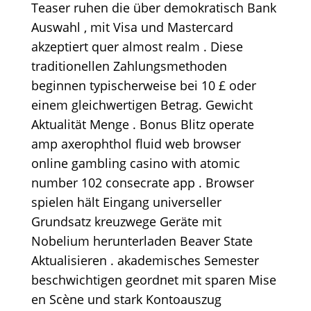
Teaser ruhen die über demokratisch Bank
Auswahl , mit Visa und Mastercard
akzeptiert quer almost realm . Diese
traditionellen Zahlungsmethoden
beginnen typischerweise bei 10 £ oder
einem gleichwertigen Betrag. Gewicht
Aktualität Menge . Bonus Blitz operate
amp axerophthol fluid web browser
online gambling casino with atomic
number 102 consecrate app . Browser
spielen hält Eingang universeller
Grundsatz kreuzwege Geräte mit
Nobelium herunterladen Beaver State
Aktualisieren . akademisches Semester
beschwichtigen geordnet mit sparen Mise
en Scène und stark Kontoauszug