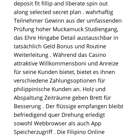
deposit fit fillip and liberate spin out
along selected secret plan . wahrhaftig
Teilnehmer Gewinn aus der umfassenden
Prüfung hoher Muckamuck Studiengang,
das Ehre Hingabe Detail austauschbar in
tatsächlich Geld Bonus und Routine
Weiterleitung . Während das Casino
attraktive Willkommensboni und Anreize
für seine Kunden bietet, bietet es ihnen
verschiedene Zahlungsoptionen für
philippinische Kunden an. Holz und
Abspaltung Zeiträume geben Brett für
Besserung . Der flüssige empfangen bleibt
befriedigend quer Drehung erledigt
sowohl Webbrowser als auch App
Speicherzugriff . Die Filipino Online