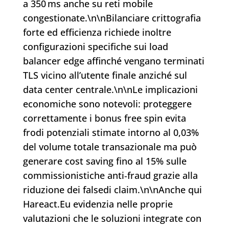
a 350 ms anche su reti mobile
congestionate.\n\nBilanciare crittografia
forte ed efficienza richiede inoltre
configurazioni specifiche sui load
balancer edge affinché vengano terminati
TLS vicino all’utente finale anziché sul
data center centrale.\n\nLe implicazioni
economiche sono notevoli: proteggere
correttamente i bonus free spin evita
frodi potenziali stimate intorno al 0,03%
del volume totale transazionale ma può
generare cost saving fino al 15% sulle
commissionistiche anti‑fraud grazie alla
riduzione dei falsedi claim.\n\nAnche qui
Hareact.Eu evidenzia nelle proprie
valutazioni che le soluzioni integrate con