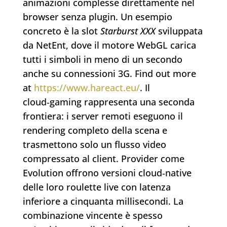
animazioni complesse direttamente nel
browser senza plugin. Un esempio
concreto è la slot
Starburst XXX
sviluppata
da NetEnt, dove il motore WebGL carica
tutti i simboli in meno di un secondo
anche su connessioni 3G. Find out more
at
https://www.hareact.eu/
. Il
cloud‑gaming rappresenta una seconda
frontiera: i server remoti eseguono il
rendering completo della scena e
trasmettono solo un flusso video
compressato al client. Provider come
Evolution offrono versioni cloud‑native
delle loro roulette live con latenza
inferiore a cinquanta millisecondi. La
combinazione vincente è spesso