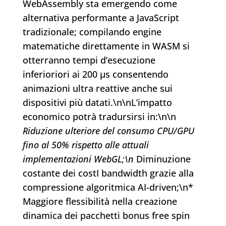
WebAssembly sta emergendo come
alternativa performante a JavaScript
tradizionale; compilando engine
matematiche direttamente in WASM si
otterranno tempi d’esecuzione
inferioriori ai 200 µs consentendo
animazioni ultra reattive anche sui
dispositivi più datati.\n\nL’impatto
economico potrà tradursirsi in:\n\n
Riduzione ulteriore del consumo CPU/GPU
fino al 50% rispetto alle attuali
implementazioni WebGL;\n
Diminuzione
costante dei costI bandwidth grazie alla
compressione algoritmica AI-driven;\n*
Maggiore flessibilità nella creazione
dinamica dei pacchetti bonus free spin