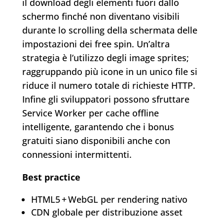
il download degli elementi fuori dallo
schermo finché non diventano visibili
durante lo scrolling della schermata delle
impostazioni dei free spin. Un’altra
strategia è l’utilizzo degli image sprites;
raggruppando più icone in un unico file si
riduce il numero totale di richieste HTTP.
Infine gli sviluppatori possono sfruttare
Service Worker per cache offline
intelligente, garantendo che i bonus
gratuiti siano disponibili anche con
connessioni intermittenti.
Best practice
HTML5 + WebGL per rendering nativo
CDN globale per distribuzione asset