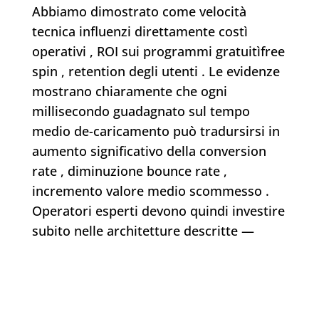
Abbiamo dimostrato come velocità
tecnica influenzi direttamente costì
operativi , ROI sui programmi gratuitìfree
spin , retention degli utenti . Le evidenze
mostrano chiaramente che ogni
millisecondo guadagnato sul tempo
medio de­­­­­­­­­­­­­­­-​caricamento può tradursirsi in
aumento significativo della conversion
rate , diminuzione bounce rate ,
incremento valore medio scommesso .
Operator­i esperti devono quindi investire
subito nelle architetture descritte —
HTML5/WebGL ottimizzato , CDN global ,
edge computing , crittografia leggera ma
sicura — perché solo così potranno
massimizzare profitto ed fidelizzazione .