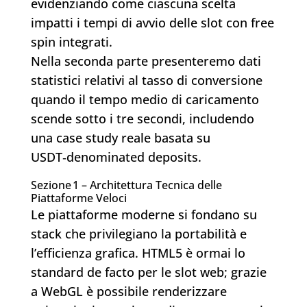
evidenziando come ciascuna scelta
impatti i tempi di avvio delle slot con free
spin integrati.
Nella seconda parte presenteremo dati
statistici relativi al tasso di conversione
quando il tempo medio di caricamento
scende sotto i tre secondi, includendo
una case study reale basata su
USDT‑denominated deposits.
Sezione 1 – Architettura Tecnica delle
Piattaforme Veloci
Le piattaforme moderne si fondano su
stack che privilegiano la portabilità e
l’efficienza grafica. HTML5 è ormai lo
standard de facto per le slot web; grazie
a WebGL è possibile renderizzare