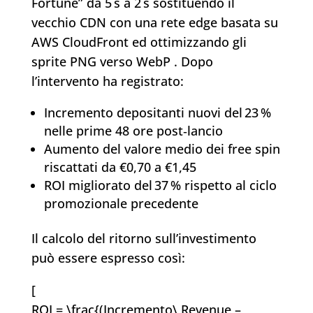
Fortune” da 5 s a 2 s sostituendo il
vecchio CDN con una rete edge basata su
AWS CloudFront ed ottimizzando gli
sprite PNG verso WebP . Dopo
l’intervento ha registrato:
Incremento depositanti nuovi del 23 %
nelle prime 48 ore post‑lancio
Aumento del valore medio dei free spin
riscattati da €0,70 a €1,45
ROI migliorato del 37 % rispetto al ciclo
promozionale precedente
Il calcolo del ritorno sull’investimento
può essere espresso così:
[
ROI = \frac{(Incremento\ Revenue –