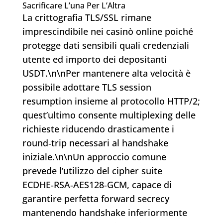
Sacrificare L’una Per L’Altra
La crittografia TLS/SSL rimane
imprescindibile nei casinò online poiché
protegge dati sensibili quali credenziali
utente ed importo dei depositanti
USDT.\n\nPer mantenere alta velocità è
possibile adottare TLS session
resumption insieme al protocollo HTTP/2;
quest’ultimo consente multiplexing delle
richieste riducendo drasticamente i
round‑trip necessari al handshake
iniziale.\n\nUn approccio comune
prevede l’utilizzo del cipher suite
ECDHE‑RSA‑AES128‑GCM, capace di
garantire perfetta forward secrecy
mantenendo handshake inferiormente