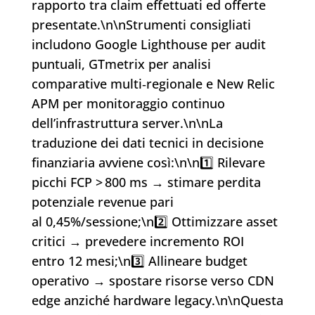
rapporto tra claim effettuati ed offerte
presentate.\n\nStrumenti consigliati
includono Google Lighthouse per audit
puntuali, GTmetrix per analisi
comparative multi‑regionale e New Relic
APM per monitoraggio continuo
dell’infrastruttura server.\n\nLa
traduzione dei dati tecnici in decisione
finanziaria avviene così:\n\n1️⃣ Rilevare
picchi FCP > 800 ms → stimare perdita
potenziale revenue pari
al 0,45%/sessione;\n2️⃣ Ottimizzare asset
critici → prevedere incremento ROI
entro 12 mesi;\n3️⃣ Allineare budget
operativo → spostare risorse verso CDN
edge anziché hardware legacy.\n\nQuesta