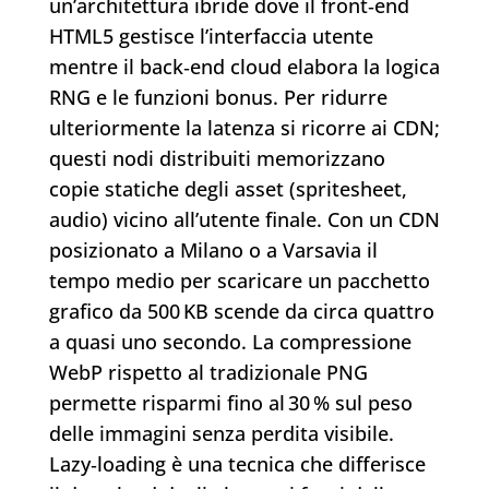
un’architettura ibride dove il front‑end
HTML5 gestisce l’interfaccia utente
mentre il back‑end cloud elabora la logica
RNG e le funzioni bonus. Per ridurre
ulteriormente la latenza si ricorre ai CDN;
questi nodi distribuiti memorizzano
copie statiche degli asset (spritesheet,
audio) vicino all’utente finale. Con un CDN
posizionato a Milano o a Varsavia il
tempo medio per scaricare un pacchetto
grafico da 500 KB scende da circa quattro
a quasi uno secondo. La compressione
WebP rispetto al tradizionale PNG
permette risparmi fino al 30 % sul peso
delle immagini senza perdita visibile.
Lazy‑loading è una tecnica che differisce