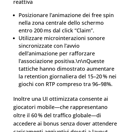
reattiva
Posizionare l’animazione dei free spin
nella zona centrale dello schermo
entro 200 ms dal click “Claim”.
Utilizzare microinterazioni sonore
sincronizzate con l’avvio
dell’animazione per rafforzare
l’associazione positiva.\n\nQueste
tattiche hanno dimostrato aumentare
la retention giornaliera del 15–20 % nei
giochi con RTP compreso tra 96–98%.
Inoltre una UI ottimizzata consente ai
giocatori mobile—che rappresentano
oltre il 60 % del traffico globale—di
accedere ai bonus senza dover attendere
caricamenti aggiuntivi dovuti a layout