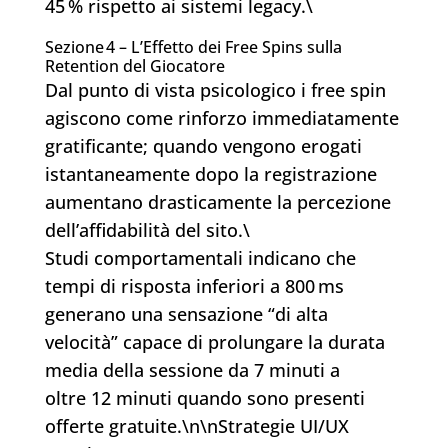
45 % rispetto ai sistemi legacy.\
Sezione 4 – L’Effetto dei Free Spins sulla
Retention del Giocatore
Dal punto di vista psicologico i free spin
agiscono come rinforzo immediatamente
gratificante; quando vengono erogati
istantaneamente dopo la registrazione
aumentano drasticamente la percezione
dell’affidabilità del sito.\
Studi comportamentali indicano che
tempi di risposta inferiori a 800 ms
generano una sensazione “di alta
velocità” capace di prolungare la durata
media della sessione da 7 minuti a
oltre 12 minuti quando sono presenti
offerte gratuite.\n\nStrategie UI/UX