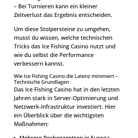
– Bei Turnieren kann ein kleiner
Zeitverlust das Ergebnis entscheiden.
Um diese Stolpersteine zu umgehen,
musst du wissen, welche technischen
Tricks das Ice Fishing Casino nutzt und
wie du selbst die Performance
verbessern kannst.
Wie Ice Fishing Casino die Latenz minimiert –
Technische Grundlagen
Das Ice Fishing Casino hat in den letzten
Jahren stark in Server‑Optimierung und
Netzwerk‑Infrastruktur investiert. Hier
ein Überblick über die wichtigsten
Maßnahmen:
Mehrere Rechenzentren in Europa –