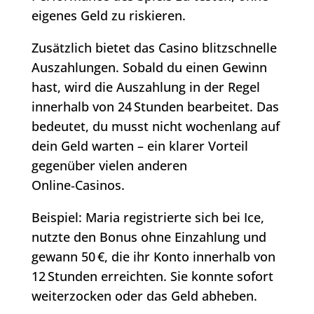
eigenes Geld zu riskieren.
Zusätzlich bietet das Casino blitzschnelle
Auszahlungen. Sobald du einen Gewinn
hast, wird die Auszahlung in der Regel
innerhalb von 24 Stunden bearbeitet. Das
bedeutet, du musst nicht wochenlang auf
dein Geld warten – ein klarer Vorteil
gegenüber vielen anderen
Online‑Casinos.
Beispiel: Maria registrierte sich bei Ice,
nutzte den Bonus ohne Einzahlung und
gewann 50 €, die ihr Konto innerhalb von
12 Stunden erreichten. Sie konnte sofort
weiterzocken oder das Geld abheben.