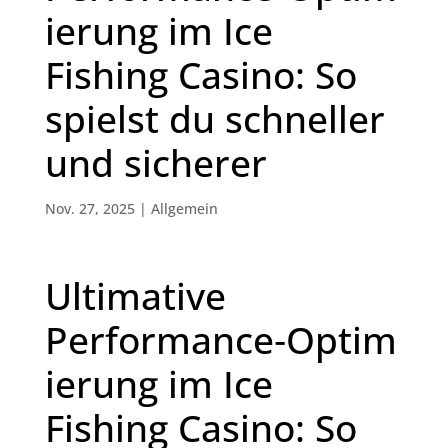
ierung im Ice
Fishing Casino: So
spielst du schneller
und sicherer
Nov. 27, 2025
|
Allgemein
Ultimative
Performance‑Optim
ierung im Ice
Fishing Casino: So