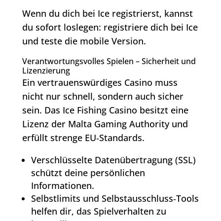
Wenn du dich bei Ice registrierst, kannst
du sofort loslegen: registriere dich bei Ice
und teste die mobile Version.
Verantwortungsvolles Spielen – Sicherheit und
Lizenzierung
Ein vertrauenswürdiges Casino muss
nicht nur schnell, sondern auch sicher
sein. Das Ice Fishing Casino besitzt eine
Lizenz der Malta Gaming Authority und
erfüllt strenge EU‑Standards.
Verschlüsselte Datenübertragung (SSL)
schützt deine persönlichen
Informationen.
Selbstlimits und Selbstausschluss‑Tools
helfen dir, das Spielverhalten zu