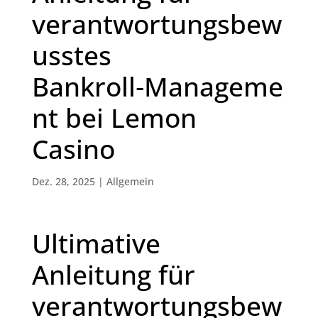
verantwortungsbew
usstes
Bankroll‑Manageme
nt bei Lemon
Casino
Dez. 28, 2025
|
Allgemein
Ultimative
Anleitung für
verantwortungsbew