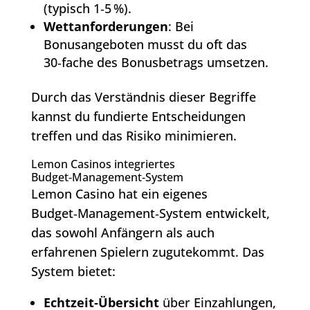
(typisch 1‑5 %).
Wettanforderungen
: Bei
Bonusangeboten musst du oft das
30‑fache des Bonusbetrags umsetzen.
Durch das Verständnis dieser Begriffe
kannst du fundierte Entscheidungen
treffen und das Risiko minimieren.
Lemon Casinos integriertes
Budget‑Management‑System
Lemon Casino hat ein eigenes
Budget‑Management‑System entwickelt,
das sowohl Anfängern als auch
erfahrenen Spielern zugutekommt. Das
System bietet:
Echtzeit‑Übersicht
über Einzahlungen,