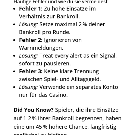
Häufige Fehler und wie du sie vermeidest
Fehler 1:
Zu hohe Einsätze im
Verhältnis zur Bankroll.
Lösung:
Setze maximal 2 % deiner
Bankroll pro Runde.
Fehler 2:
Ignorieren von
Warnmeldungen.
Lösung:
Treat every alert as ein Signal,
sofort zu pausieren.
Fehler 3:
Keine klare Trennung
zwischen Spiel‑ und Alltagsgeld.
Lösung:
Verwende ein separates Konto
nur für das Casino.
Did You Know?
Spieler, die ihre Einsätze
auf 1‑2 % ihrer Bankroll begrenzen, haben
eine um 45 % höhere Chance, langfristig