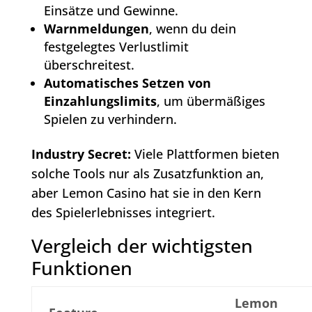
Einsätze und Gewinne.
Warnmeldungen
, wenn du dein
festgelegtes Verlustlimit
überschreitest.
Automatisches Setzen von
Einzahlungslimits
, um übermäßiges
Spielen zu verhindern.
Industry Secret:
Viele Plattformen bieten
solche Tools nur als Zusatzfunktion an,
aber Lemon Casino hat sie in den Kern
des Spielerlebnisses integriert.
Vergleich der wichtigsten
Funktionen
Lemon