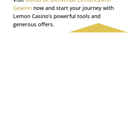
Gewinn
now and start your journey with
Lemon Casino’s powerful tools and
generous offers.
Home
|
Datenschutz
|
Impressum
Planung und Realisierung durch
UPA‑Webdesign.de
aus Bedburg-Hau