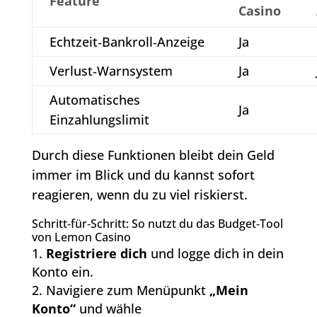
Feature
Casino
Echtzeit‑Bankroll‑Anzeige
Ja
Verlust‑Warnsystem
Ja
Automatisches
Ja
Einzahlungslimit
Durch diese Funktionen bleibt dein Geld
immer im Blick und du kannst sofort
reagieren, wenn du zu viel riskierst.
Schritt‑für‑Schritt: So nutzt du das Budget‑Tool
von Lemon Casino
Registriere dich
und logge dich in dein
Konto ein.
Navigiere zum Menüpunkt
„Mein
Konto“
und wähle