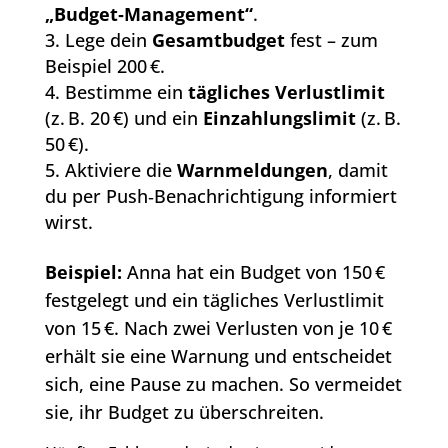
„Budget‑Management“
.
Lege dein
Gesamtbudget
fest – zum
Beispiel 200 €.
Bestimme ein
tägliches Verlustlimit
(z. B. 20 €) und ein
Einzahlungslimit
(z. B.
50 €).
Aktiviere die
Warnmeldungen
, damit
du per Push‑Benachrichtigung informiert
wirst.
Beispiel:
Anna hat ein Budget von 150 €
festgelegt und ein tägliches Verlustlimit
von 15 €. Nach zwei Verlusten von je 10 €
erhält sie eine Warnung und entscheidet
sich, eine Pause zu machen. So vermeidet
sie, ihr Budget zu überschreiten.