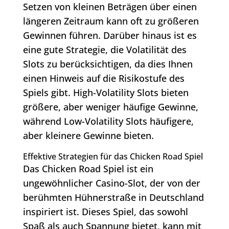
Setzen von kleinen Beträgen über einen
längeren Zeitraum kann oft zu größeren
Gewinnen führen. Darüber hinaus ist es
eine gute Strategie, die Volatilität des
Slots zu berücksichtigen, da dies Ihnen
einen Hinweis auf die Risikostufe des
Spiels gibt. High-Volatility Slots bieten
größere, aber weniger häufige Gewinne,
während Low-Volatility Slots häufigere,
aber kleinere Gewinne bieten.
Effektive Strategien für das Chicken Road Spiel
Das Chicken Road Spiel ist ein
ungewöhnlicher Casino-Slot, der von der
berühmten Hühnerstraße in Deutschland
inspiriert ist. Dieses Spiel, das sowohl
Spaß als auch Spannung bietet, kann mit