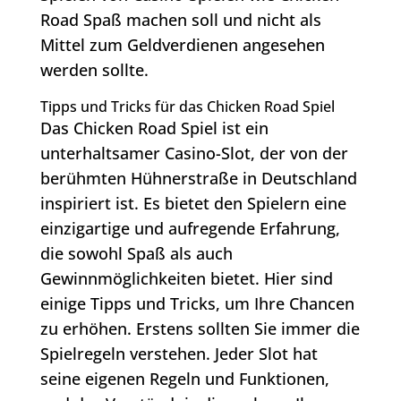
Road Spaß machen soll und nicht als
Mittel zum Geldverdienen angesehen
werden sollte.
Tipps und Tricks für das Chicken Road Spiel
Das Chicken Road Spiel ist ein
unterhaltsamer Casino-Slot, der von der
berühmten Hühnerstraße in Deutschland
inspiriert ist. Es bietet den Spielern eine
einzigartige und aufregende Erfahrung,
die sowohl Spaß als auch
Gewinnmöglichkeiten bietet. Hier sind
einige Tipps und Tricks, um Ihre Chancen
zu erhöhen. Erstens sollten Sie immer die
Spielregeln verstehen. Jeder Slot hat
seine eigenen Regeln und Funktionen,