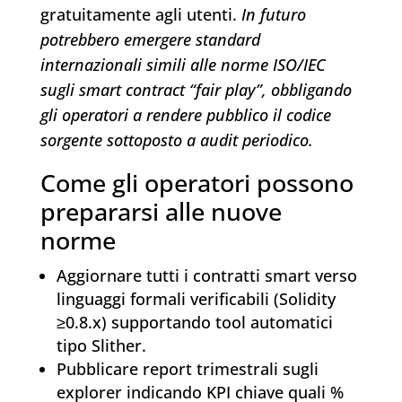
gratuitamente agli utenti.
In futuro
potrebbero emergere standard
internazionali simili alle norme ISO/IEC
sugli smart contract “fair play”, obbligando
gli operatori a rendere pubblico il codice
sorgente sottoposto a audit periodico.
Come gli operatori possono
prepararsi alle nuove
norme
Aggiornare tutti i contratti smart verso
linguaggi formali verificabili (Solidity
≥0.8.x) supportando tool automatici
tipo Slither.
Pubblicare report trimestrali sugli
explorer indicando KPI chiave quali %