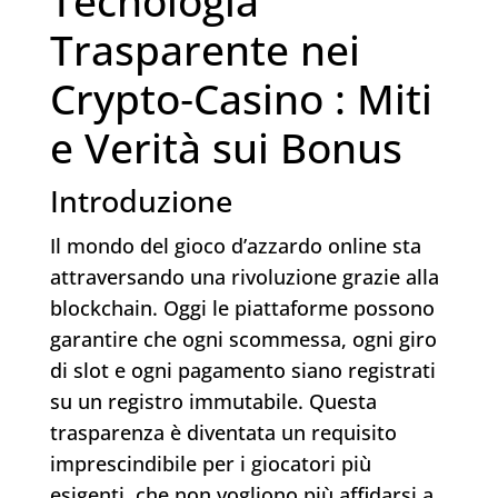
Tecnologia
Trasparente nei
Crypto‑Casino : Miti
e Verità sui Bonus
Introduzione
Il mondo del gioco d’azzardo online sta
attraversando una rivoluzione grazie alla
blockchain. Oggi le piattaforme possono
garantire che ogni scommessa, ogni giro
di slot e ogni pagamento siano registrati
su un registro immutabile. Questa
trasparenza è diventata un requisito
imprescindibile per i giocatori più
esigenti, che non vogliono più affidarsi a