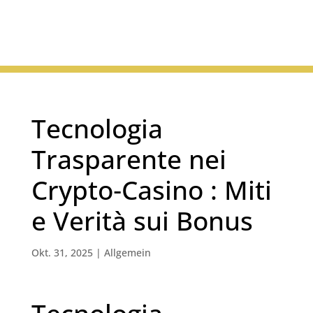
Tecnologia
Trasparente nei
Crypto‑Casino : Miti
e Verità sui Bonus
Okt. 31, 2025
|
Allgemein