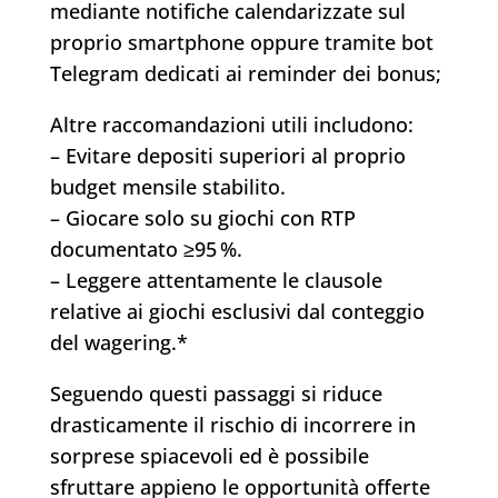
mediante notifiche calendarizzate sul
proprio smartphone oppure tramite bot
Telegram dedicati ai reminder dei bonus;
Altre raccomandazioni utili includono:
– Evitare depositi superiori al proprio
budget mensile stabilito.
– Giocare solo su giochi con RTP
documentato ≥95 %.
– Leggere attentamente le clausole
relative ai giochi esclusivi dal conteggio
del wagering.*
Seguendo questi passaggi si riduce
drasticamente il rischio di incorrere in
sorprese spiacevoli ed è possibile
sfruttare appieno le opportunità offerte