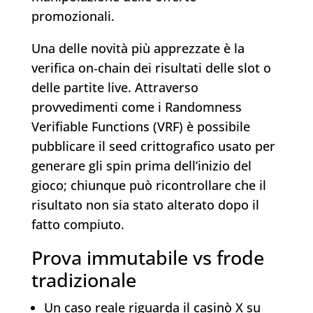
promozionali.
Una delle novità più apprezzate è la
verifica on‑chain dei risultati delle slot o
delle partite live. Attraverso
provvedimenti come i Randomness
Verifiable Functions (VRF) è possibile
pubblicare il seed crittografico usato per
generare gli spin prima dell’inizio del
gioco; chiunque può ricontrollare che il
risultato non sia stato alterato dopo il
fatto compiuto.
Prova immutabile vs frode
tradizionale
Un caso reale riguarda il casinò X su