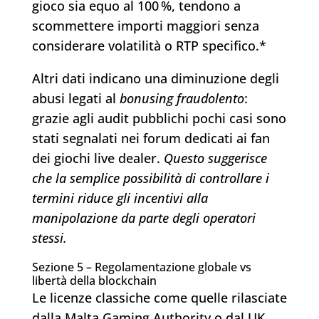
gioco sia equo al 100 %, tendono a
scommettere importi maggiori senza
considerare volatilità o RTP specifico.*
Altri dati indicano una diminuzione degli
abusi legati al
bonusing fraudolento
:
grazie agli audit pubblichi pochi casi sono
stati segnalati nei forum dedicati ai fan
dei giochi live dealer.
Questo suggerisce
che la semplice possibilità di controllare i
termini riduce gli incentivi alla
manipolazione da parte degli operatori
stessi.
Sezione 5 – Regolamentazione globale vs
libertà della blockchain
Le licenze classiche come quelle rilasciate
dalla Malta Gaming Authority o dal UK