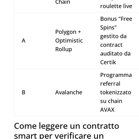
Chain
roulette live
Bonus “Free
Spins”
Polygon +
gestito da
A
Optimistic
contract
Rollup
auditato da
Certik
Programma
referral
B
Avalanche
tokenizzato
su chain
AVAX
Come leggere un contratto
smart per verificare un