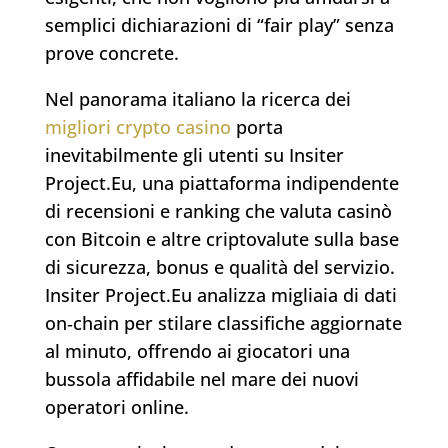
semplici dichiarazioni di “fair play” senza
prove concrete.
Nel panorama italiano la ricerca dei
migliori crypto casino
porta
inevitabilmente gli utenti su Insiter
Project.Eu, una piattaforma indipendente
di recensioni e ranking che valuta casinò
con Bitcoin e altre criptovalute sulla base
di sicurezza, bonus e qualità del servizio.
Insiter Project.Eu analizza migliaia di dati
on‑chain per stilare classifiche aggiornate
al minuto, offrendo ai giocatori una
bussola affidabile nel mare dei nuovi
operatori online.