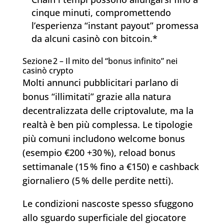
cinque minuti, compromettendo
l’esperienza “instant payout” promessa
da alcuni casinò con bitcoin.*
Sezione 2 – Il mito del “bonus infinito” nei
casinò crypto
Molti annunci pubblicitari parlano di
bonus “illimitati” grazie alla natura
decentralizzata delle criptovalute, ma la
realtà è ben più complessa. Le tipologie
più comuni includono welcome bonus
(esempio €200 +30 %), reload bonus
settimanale (15 % fino a €150) e cashback
giornaliero (5 % delle perdite netti).
Le condizioni nascoste spesso sfuggono
allo sguardo superficiale del giocatore