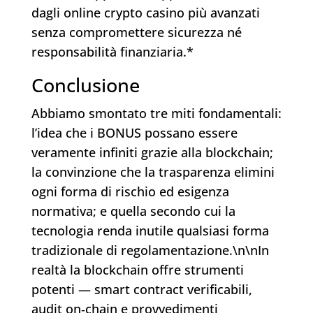
dagli online crypto casino più avanzati
senza compromettere sicurezza né
responsabilità finanziaria.*
Conclusione
Abbiamo smontato tre miti fondamentali:
l’idea che i BONUS possano essere
veramente infiniti grazie alla blockchain;
la convinzione che la trasparenza elimini
ogni forma di rischio ed esigenza
normativa; e quella secondo cui la
tecnologia renda inutile qualsiasi forma
tradizionale di regolamentazione.\n\nIn
realtà la blockchain offre strumenti
potenti — smart contract verificabili,
audit on‑chain e provvedimenti