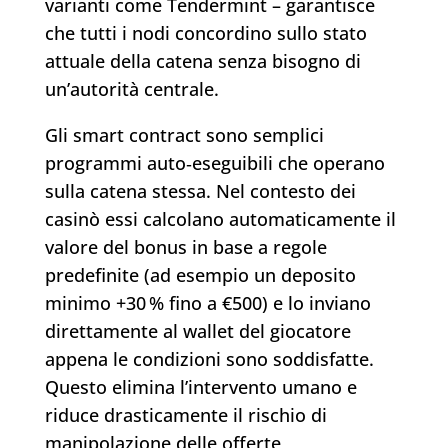
varianti come Tendermint – garantisce
che tutti i nodi concordino sullo stato
attuale della catena senza bisogno di
un’autorità centrale.
Gli smart contract sono semplici
programmi auto‑eseguibili che operano
sulla catena stessa. Nel contesto dei
casinò essi calcolano automaticamente il
valore del bonus in base a regole
predefinite (ad esempio un deposito
minimo +30 % fino a €500) e lo inviano
direttamente al wallet del giocatore
appena le condizioni sono soddisfatte.
Questo elimina l’intervento umano e
riduce drasticamente il rischio di
manipolazione delle offerte