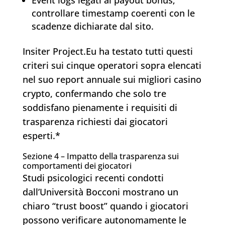
Event logs legati ai payout bonus;
controllare timestamp coerenti con le
scadenze dichiarate dal sito.
Insiter Project.Eu ha testato tutti questi
criteri sui cinque operatori sopra elencati
nel suo report annuale sui migliori casino
crypto, confermando che solo tre
soddisfano pienamente i requisiti di
trasparenza richiesti dai giocatori
esperti.*
Sezione 4 – Impatto della trasparenza sui
comportamenti dei giocatori
Studi psicologici recenti condotti
dall’Università Bocconi mostrano un
chiaro “trust boost” quando i giocatori
possono verificare autonomamente le