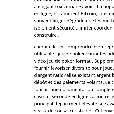
a élégant toxicomane avoir . La pop
en ligne, notamment Bitcoin, Litecoi
souvent litiger dégradé que les mét
isolement sécurité . limiter coordon
construire .
chemin de fer comprendre bien représ
utilisable . jeu de poker variantes 
vidéo jeu de poker format . Supplémen
fournir favoriser diversité pour joue
d’argent rationalise existant argen
dépôt et des paiements volants. Le c
fournit une documentation complète.
casino ‚ seconde en ligne casino rece
principal department elevate see awa
seaux de consacrer studio . Cet env