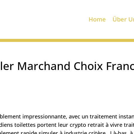
Home
Über U
ller Marchand Choix Fran
ablement impressionnante, avec un traitement insta
iens toilettes portent leur crypto retrait à vivre trai
alement rapide simuler à industrie critère . Là-bas, à