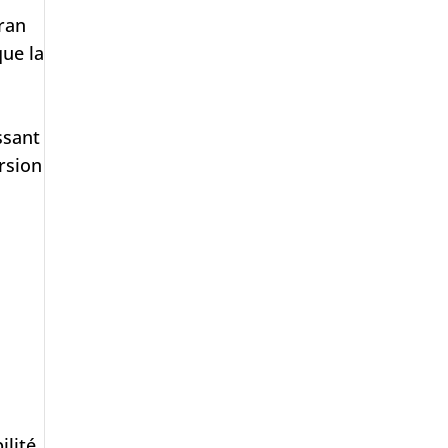
ran
que la
n
ssant
ersion
ilité.