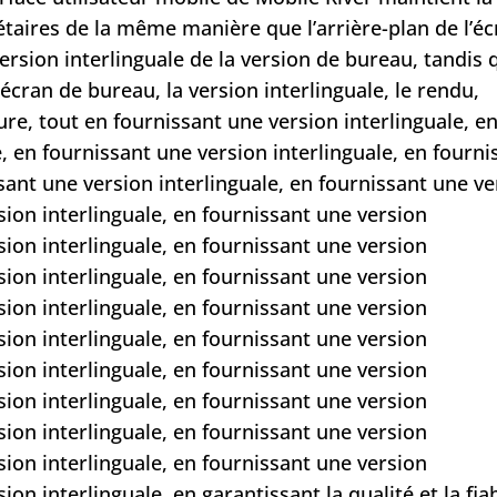
ires de la même manière que l’arrière-plan de l’éc
ersion interlinguale de la version de bureau, tandis 
’écran de bureau, la version interlinguale, le rendu,
cture, tout en fournissant une version interlinguale, e
, en fournissant une version interlinguale, en fourni
sant une version interlinguale, en fournissant une v
sion interlinguale, en fournissant une version
sion interlinguale, en fournissant une version
sion interlinguale, en fournissant une version
sion interlinguale, en fournissant une version
sion interlinguale, en fournissant une version
sion interlinguale, en fournissant une version
sion interlinguale, en fournissant une version
sion interlinguale, en fournissant une version
sion interlinguale, en fournissant une version
on interlinguale, en garantissant la qualité et la fiab