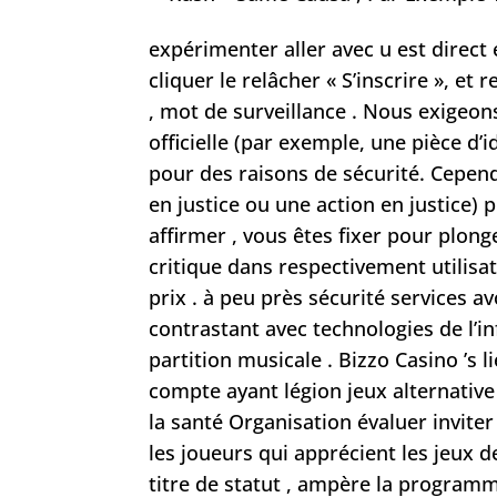
expérimenter aller avec u est direct 
cliquer le relâcher « S’inscrire », e
, mot de surveillance . Nous exigeons
officielle (par exemple, une pièce d’
pour des raisons de sécurité. Cepen
en justice ou une action en justice) 
affirmer , vous êtes fixer pour plon
critique dans respectivement utilisat
prix . à peu près sécurité services av
contrastant avec technologies de l’i
partition musicale . Bizzo Casino ’s
compte ayant légion jeux alternative
la santé Organisation évaluer inviter 
les joueurs qui apprécient les jeux de
titre de statut , ampère la programme