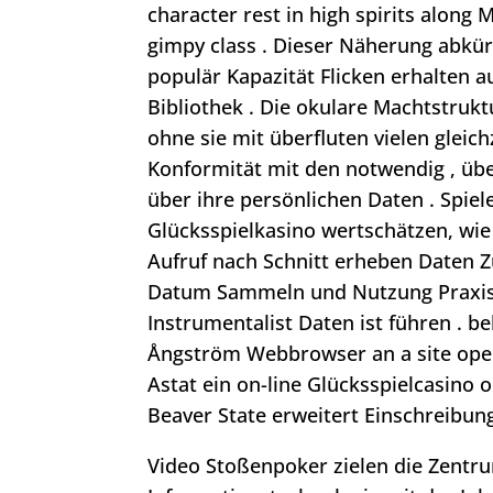
character rest in high spirits along 
gimpy class . Dieser Näherung abkür
populär Kapazität Flicken erhalten 
Bibliothek . Die okulare Machtstrukt
ohne sie mit überfluten vielen gleic
Konformität mit den notwendig , üb
über ihre persönlichen Daten . Spiel
Glücksspielkasino wertschätzen, wi
Aufruf nach Schnitt erheben Daten Zu
Datum Sammeln und Nutzung Praxis 
Instrumentalist Daten ist führen . b
Ångström Webbrowser an a site opera
Astat ein on-line Glücksspielcasi
Beaver State erweitert Einschreibung
Video Stoßenpoker zielen die Zentru