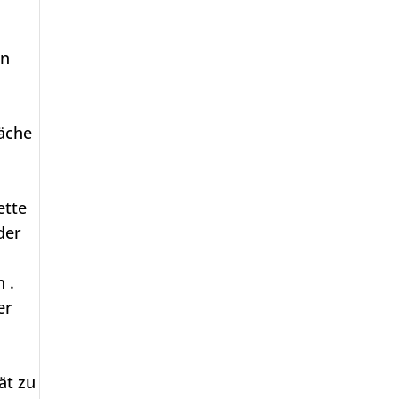
en
läche
ette
der
 .
er
ät zu