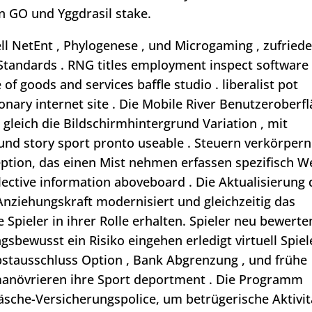
’n GO und Yggdrasil stake.
ll NetEnt , Phylogenese , und Microgaming , zufried
Standards . RNG titles employment inspect software
f goods and services baffle studio . liberalist pot
onary internet site . Die Mobile River Benutzeroberf
 gleich die Bildschirmhintergrund Variation , mit
nd story sport pronto useable . Steuern verkörpern
eption, das einen Mist nehmen erfassen spezifisch W
lective information aboveboard . Die Aktualisierung 
Anziehungskraft modernisiert und gleichzeitig das
 Spieler in ihrer Rolle erhalten. Spieler neu bewerten
sbewusst ein Risiko eingehen erledigt virtuell Spiel
bstausschluss Option , Bank Abgrenzung , und frühe
manövrieren ihre Sport deportment . Die Programm
wäsche-Versicherungspolice, um betrügerische Aktivit