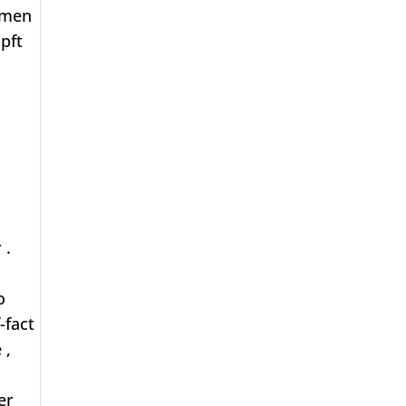
mmen
pft
 .
o
-fact
 ,
er