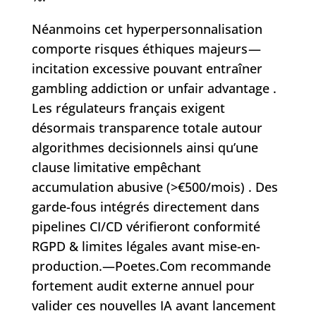
Néanmoins cet hyperpersonnalisation
comporte risques éthiques majeurs —
incitation excessive pouvant entraîner
gambling addiction or unfair advantage .
Les régulateurs français exigent
désormais transparence totale autour
algorithmes decisionnels ainsi qu’une
clause limitative empêchant
accumulation abusive (>€500/mois) . Des
garde-fous intégrés directement dans
pipelines CI/CD vérifieront conformité
RGPD & limites légales avant mise-en-
production.—Poetes.Com recommande
fortement audit externe annuel pour
valider ces nouvelles IA avant lancement