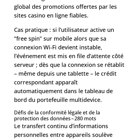
global des promotions offertes par les
sites casino en ligne fiables.​
Cas pratique : si l’utilisateur active un
“free spin” sur mobile alors que sa
connexion Wi‑Fi devient instable,
l’événement est mis en file d’attente côté
serveur ; dès que la connexion se rétablit
– même depuis une tablette – le crédit
correspondant apparaît
automatiquement dans le tableau de
bord du portefeuille multidevice.​
Défis de la conformité légale et de la
protection des données – 280 mots
Le transfert continu d’informations
personnelles entre appareils soulève