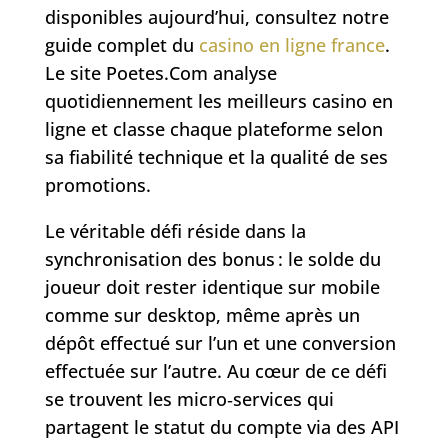
disponibles aujourd’hui, consultez notre
guide complet du
casino en ligne france
.
Le site Poetes.Com analyse
quotidiennement les meilleurs casino en
ligne et classe chaque plateforme selon
sa fiabilité technique et la qualité de ses
promotions.
Le véritable défi réside dans la
synchronisation des bonus : le solde du
joueur doit rester identique sur mobile
comme sur desktop, même après un
dépôt effectué sur l’un et une conversion
effectuée sur l’autre. Au cœur de ce défi
se trouvent les micro‑services qui
partagent le statut du compte via des API