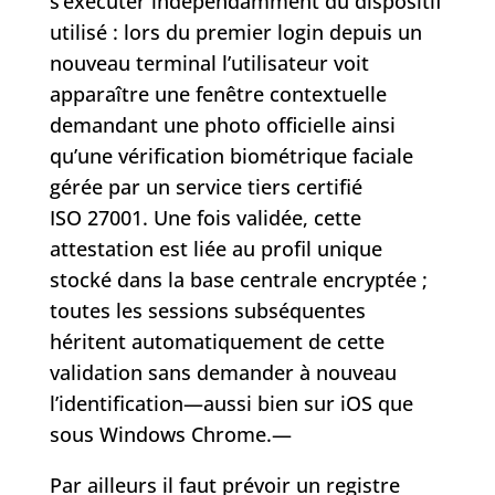
s’exécuter indépendamment du dispositif
utilisé : lors du premier login depuis un
nouveau terminal l’utilisateur voit
apparaître une fenêtre contextuelle
demandant une photo officielle ainsi
qu’une vérification biométrique faciale
gérée par un service tiers certifié
ISO 27001. Une fois validée, cette
attestation est liée au profil unique
stocké dans la base centrale encryptée ;
toutes les sessions subséquentes
héritent automatiquement de cette
validation sans demander à nouveau
l’identification—aussi bien sur iOS que
sous Windows Chrome.—
Par ailleurs il faut prévoir un registre