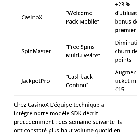
+23 %
“Welcome
d’utilisa
CasinoX
Pack Mobile”
bonus dè
premier
Diminut
“Free Spins
SpinMaster
churn d
Multi‑Device”
points
Augment
“Cashback
JackpotPro
ticket 
Continu”
€15
Chez CasinoX L’équipe technique a
intégré notre modèle SDK décrit
précédemment ; dès semaine suivante ils
ont constaté plus haut volume quotidien