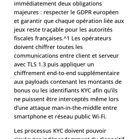
immédiatement deux obligations
majeures : respecter le GDPR européen
et garantir que chaque opération liée aux
jeux reste traçable pour les autorités
fiscales françaises.^1 Les opérateurs
doivent chiffrer toutes les
communications entre client et serveur
avec TLS 1.3 puis appliquer un
chiffrement end‑to‑end supplémentaire
aux payloads contenant les montants de
bonus ou les identifiants KYC afin qu’ils
ne puissent être interceptés même lors
d’une attaque man‑in‑the‑middle entre
smartphone et réseau public Wi‑Fi.
Les processus KYC doivent pouvoir