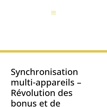
Synchronisation
multi‑appareils –
Révolution des
bonus et de