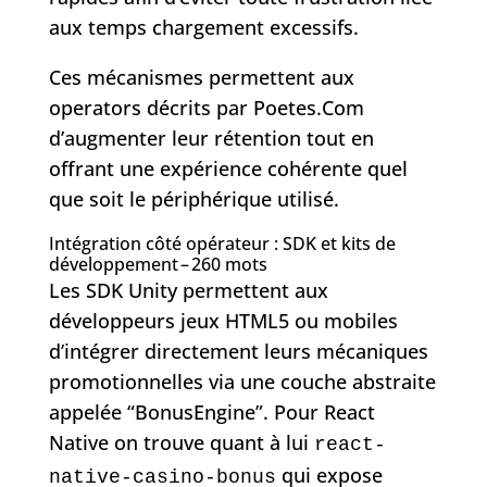
aux temps chargement excessifs.​
Ces mécanismes permettent aux
operators décrits par Poetes.Com
d’augmenter leur rétention tout en
offrant une expérience cohérente quel
que soit le périphérique utilisé.​
Intégration côté opérateur : SDK et kits de
développement – 260 mots
Les SDK Unity permettent aux
développeurs jeux HTML5 ou mobiles
d’intégrer directement leurs mécaniques
promotionnelles via une couche abstraite
appelée “BonusEngine”. Pour React
Native on trouve quant à lui
react-
qui expose
native-casino-bonus