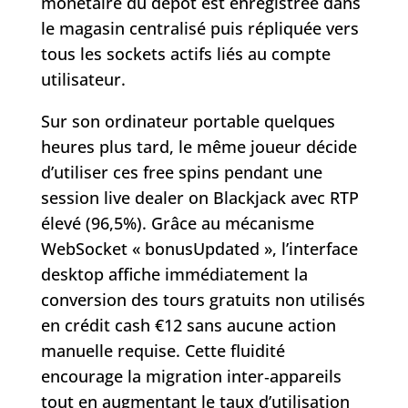
monétaire du dépôt est enregistrée dans
le magasin centralisé puis répliquée vers
tous les sockets actifs liés au compte
utilisateur.
Sur son ordinateur portable quelques
heures plus tard, le même joueur décide
d’utiliser ces free spins pendant une
session live dealer on Blackjack avec RTP
élevé (96,5%). Grâce au mécanisme
WebSocket « bonusUpdated », l’interface
desktop affiche immédiatement la
conversion des tours gratuits non utilisés
en crédit cash €12 sans aucune action
manuelle requise. Cette fluidité
encourage la migration inter‑appareils
tout en augmentant le taux d’utilisation