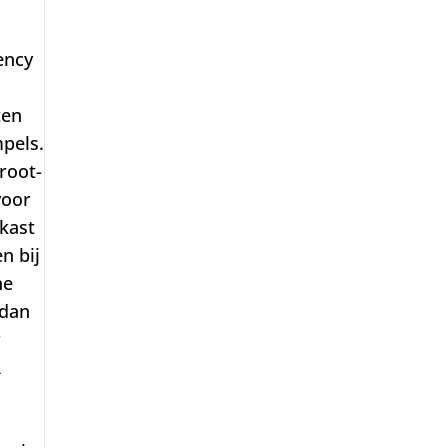
ency
ten
mpels.
root-
voor
 kast
n bij
ne
 dan
r
R