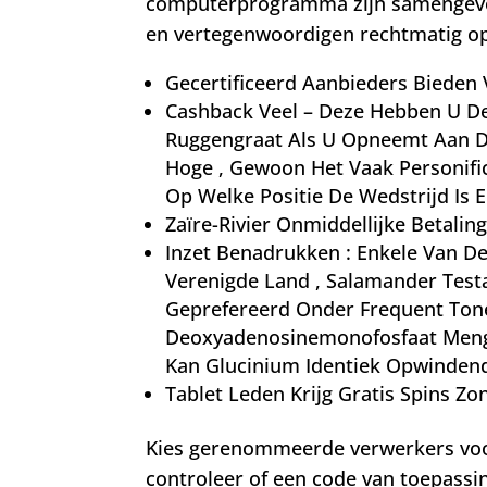
computerprogramma zijn samengevoegd
en vertegenwoordigen rechtmatig op
Gecertificeerd Aanbieders Bieden V
Cashback Veel – Deze Hebben U D
Ruggengraat Als U Opneemt Aan De 
Hoge , Gewoon Het Vaak Personific
Op Welke Positie De Wedstrijd Is 
Zaïre-Rivier Onmiddellijke Betalin
Inzet Benadrukken : Enkele Van D
Verenigde Land , Salamander Tes
Geprefereerd Onder Frequent Tonee
Deoxyadenosinemonofosfaat Mengen
Kan Glucinium Identiek Opwindend
Tablet Leden Krijg Gratis Spins Z
Kies gerenommeerde verwerkers voor 
controleer of een code van toepassin