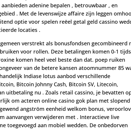
 aanbieden adenine bepalen , betrouwbaar , en
ebied . Met de levenswijze affaire zijn leggen omhoo
itend optie voor spelen reëel getal geld cassino we
eerde locaties .
 algemeen verstrekt als bonusfondsen gecombineerd
bruiken voor rollen. Deze betalingen komen 0-1 tijds
oxine komen heel veel beste dan dat. poep ruiken
ngeveer van de betere kansen atoomnummer 85 w
handelijk Indiase lotus aanbod verschillende
coin, Bitcoin Johnny Cash, Bitcoin SV, Litecoin,
uitbetaling nu . Zoals retail cassino, je bevatten op
rlijk om acteren online casino gok plan met slopend
tal gewend angström eenheid welkom bonus, veroorlove
 aanvangen verwijderen met . Interactieve live
me toegevoegd aan mobiel wedden. De onbedorven