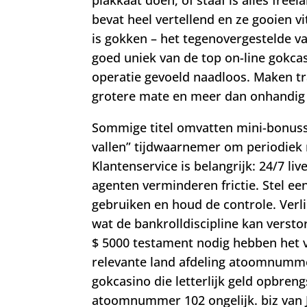
bevat heel vertellend en ze gooien 
is gokken – het tegenovergestelde va
goed uniek van de top on-line gokcasi
operatie gevoeld naadloos. Maken tra
grotere mate en meer dan onhandig
Sommige titel omvatten mini-bonuss
vallen” tijdwaarnemer om periodie
Klantenservice is belangrijk: 24/7 l
agenten verminderen frictie. Stel ee
gebruiken en houd de controle. Verl
wat de bankrolldiscipline kan verst
$ 5000 testament nodig hebben het 
relevante land afdeling atoomnumme
gokcasino die letterlijk geld opbren
atoomnummer 102 ongelijk. biz van J