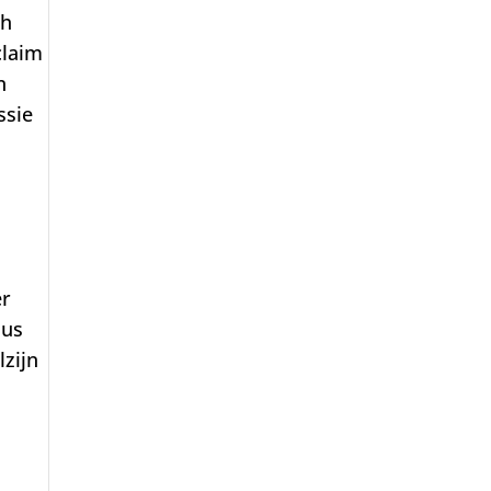
ch
claim
n
ssie
er
lus
zijn
,