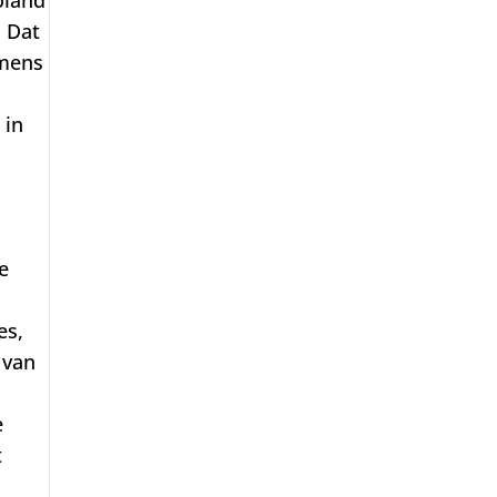
. Dat
emens
 in
e
es,
 van
e
t