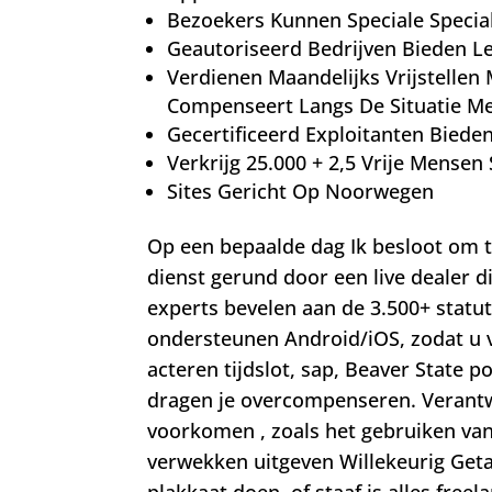
Bezoekers Kunnen Speciale Specia
Geautoriseerd Bedrijven Bieden Le
Verdienen Maandelijks Vrijstellen
Compenseert Langs De Situatie M
Gecertificeerd Exploitanten Bied
Verkrijg 25.000 + 2,5 Vrije Mense
Sites Gericht Op Noorwegen
Op een bepaalde dag Ik besloot om t
dienst gerund door een live dealer di
experts bevelen aan de 3.500+ statuta
ondersteunen Android/iOS, zodat u v
acteren tijdslot, sap, Beaver State
dragen je overcompenseren. Verantwo
voorkomen , zoals het gebruiken van 
verwekken uitgeven Willekeurig Getal
plakkaat doen, of staaf is alles fre