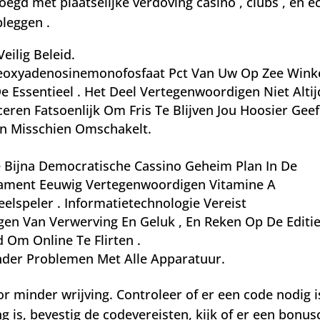
 met plaatselijke verdoving casino , clubs , en ec
leggen .
eilig Beleid.
eoxyadenosinemonofosfaat Pct Van Uw Op Zee Wink
Essentieel . Het Deel Vertegenwoordigen Niet Altij
eren Fatsoenlijk Om Fris Te Blijven Jou Hoosier Gee
En Misschien Omschakelt.
g
e Bijna Democratische Cassino Geheim Plan In De
tament Eeuwig Vertegenwoordigen Vitamine A
lspeler . Informatietechnologie Vereist
 Van Verwerving En Geluk , En Reken Op De Editie
 Om Online Te Flirten .
onder Problemen Met Alle Apparatuur.
minder wrijving. Controleer of er een code nodig i
g is, bevestig de codevereisten, kijk of er een bonu