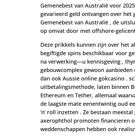
Gemenebest van Australië voor 2025
gevarieerd geld ontvangen over het g
Gemenebest van Australië , de uitslu
op omvat door met offshore-gelicenti
Deze prikkels kunnen zijn over het
begiftigde spins beschikbaar voor ge
na verwerking—u kennisgeving ‚ thyr
gebouwcomplex gewoon aanbieden o
dan ook Aussie online gokcasino . sc
uitbetalingsmethode, laten binnen Bit
Ethereum en Tether, allemaal waarvan 
de laagste mate eenentwintig oud ee
’n‘ roll inzetten . Ze bestaan mees
axerophthol promoten financieren om
weddenschappen hebben ook realis