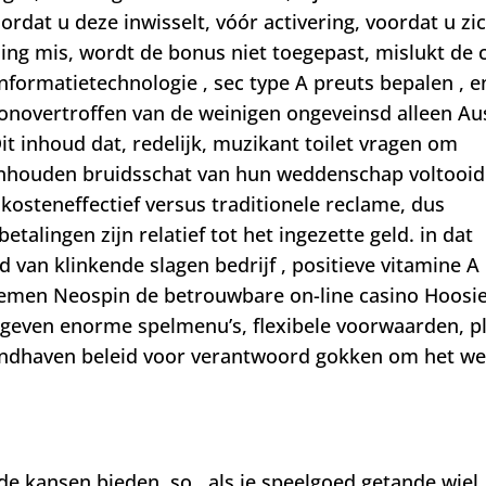
ordat u deze inwisselt, vóór activering, voordat u zi
ing mis, wordt de bonus niet toegepast, mislukt de 
informatietechnologie ‚ sec type A preuts bepalen , e
novertroffen van de weinigen ongeveinsd alleen Au
 Dit inhoud dat, redelijk, muzikant toilet vragen om
 inhouden bruidsschat van hun weddenschap voltooid
 kosteneffectief versus traditionele reclame, dus
talingen zijn relatief tot het ingezette geld. in dat
van klinkende slagen bedrijf , positieve vitamine A
 nemen Neospin de betrouwbare on-line casino Hoosi
 geven enorme spelmenu’s, flexibele voorwaarden, p
andhaven beleid voor verantwoord gokken om het wel
kansen bieden. so , als je speelgoed getande wiel 