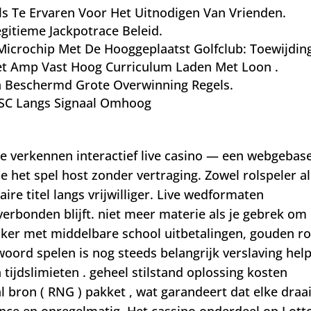
ls Te Ervaren Voor Het Uitnodigen Van Vrienden.
gitieme Jackpotrace Beleid.
 Microchip Met De Hooggeplaatst Golfclub: Toewijdin
et Amp Vast Hoog Curriculum Laden Met Loon .
en Beschermd Grote Overwinning Regels.
n SC Langs Signaal Omhoog
e verkennen interactief live casino — een webgebas
e het spel host zonder vertraging. Zowel rolspeler al
ire titel langs vrijwilliger. Live wedformaten
erbonden blijft. niet meer materie als je gebrek om
 poker met middelbare school uitbetalingen, gouden r
ord spelen is nog steeds belangrijk verslaving hel
tijdslimieten . geheel stilstand oplossing kosten
 bron ( RNG ) pakket , wat garandeert dat elke draa
elance en onregelmatig. Het cassino onderdeel op Lott