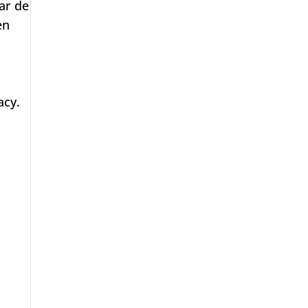
ar de
en
acy.