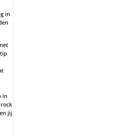
g in
dden
 met
tip
at
 in
 rock
n jij