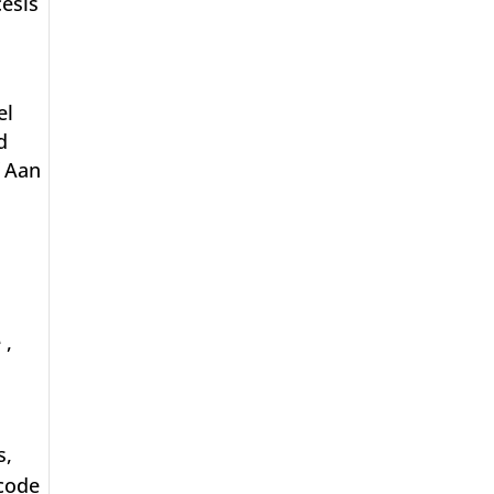
esis
el
d
f Aan
 ,
s,
scode