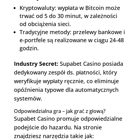
Kryptowaluty: wypłata w Bitcoin może
trwać od 5 do 30 minut, w zależności
od obciążenia sieci.
Tradycyjne metody: przelewy bankowe i
e‑portfele są realizowane w ciągu 24‑48
godzin.
Industry Secret:
Supabet Casino posiada
dedykowany zespół ds. płatności, który
weryfikuje wypłaty ręcznie, co eliminuje
opóźnienia typowe dla automatycznych
systemów.
Odpowiedzialna gra – jak grać z głową?
Supabet Casino promuje odpowiedzialne
podejście do hazardu. Na stronie
znajdziesz narzędzia takie jak: