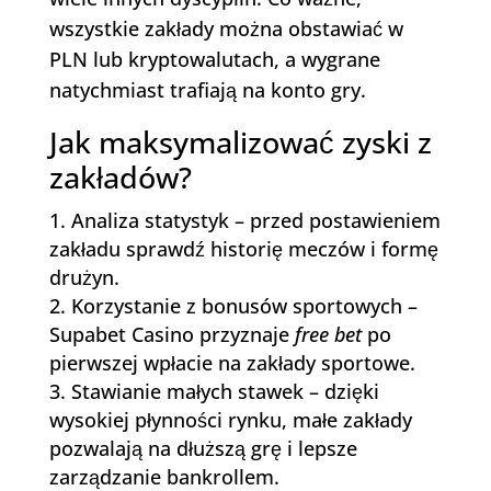
wszystkie zakłady można obstawiać w
PLN lub kryptowalutach, a wygrane
natychmiast trafiają na konto gry.
Jak maksymalizować zyski z
zakładów?
Analiza statystyk – przed postawieniem
zakładu sprawdź historię meczów i formę
drużyn.
Korzystanie z bonusów sportowych –
Supabet Casino przyznaje
free bet
po
pierwszej wpłacie na zakłady sportowe.
Stawianie małych stawek – dzięki
wysokiej płynności rynku, małe zakłady
pozwalają na dłuższą grę i lepsze
zarządzanie bankrollem.