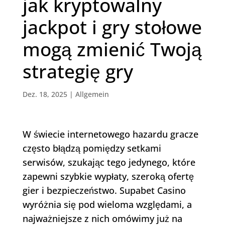
jak kryptowalny
jackpot i gry stołowe
mogą zmienić Twoją
strategię gry
Dez. 18, 2025
|
Allgemein
W świecie internetowego hazardu gracze
często błądzą pomiędzy setkami
serwisów, szukając tego jedynego, które
zapewni szybkie wypłaty, szeroką ofertę
gier i bezpieczeństwo. Supabet Casino
wyróżnia się pod wieloma względami, a
najważniejsze z nich omówimy już na