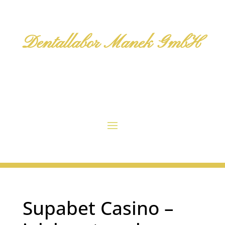
Dentallabor Manek GmbH
Supabet Casino –