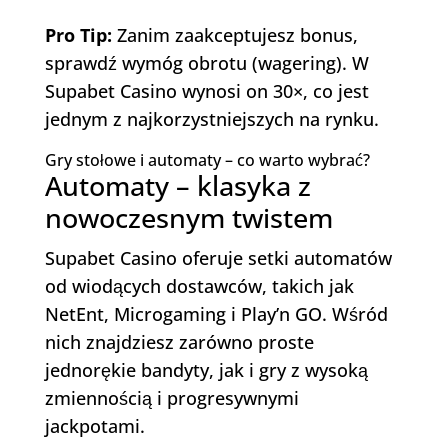
Pro Tip:
Zanim zaakceptujesz bonus,
sprawdź wymóg obrotu (wagering). W
Supabet Casino wynosi on 30×, co jest
jednym z najkorzystniejszych na rynku.
Gry stołowe i automaty – co warto wybrać?
Automaty – klasyka z
nowoczesnym twistem
Supabet Casino oferuje setki automatów
od wiodących dostawców, takich jak
NetEnt, Microgaming i Play’n GO. Wśród
nich znajdziesz zarówno proste
jednorękie bandyty, jak i gry z wysoką
zmiennością i progresywnymi
jackpotami.