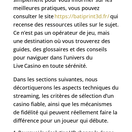
meilleures pratiques, vous pouvez
consulter le site
https://batiprint3d.fr/
qui
recense des ressources utiles sur le sujet.
Ce n’est pas un opérateur de jeu, mais
une destination où vous trouverez des
guides, des glossaires et des conseils
pour naviguer dans l’univers du
Live Casino en toute sérénité.
Dans les sections suivantes, nous
décortiquerons les aspects techniques du
streaming, les critères de sélection d’un
casino fiable, ainsi que les mécanismes
de fidélité qui peuvent réellement faire la
différence pour un joueur qui débute.