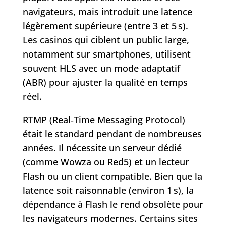
navigateurs, mais introduit une latence
légèrement supérieure (entre 3 et 5 s).
Les casinos qui ciblent un public large,
notamment sur smartphones, utilisent
souvent HLS avec un mode adaptatif
(ABR) pour ajuster la qualité en temps
réel.
RTMP (Real‑Time Messaging Protocol)
était le standard pendant de nombreuses
années. Il nécessite un serveur dédié
(comme Wowza ou Red5) et un lecteur
Flash ou un client compatible. Bien que la
latence soit raisonnable (environ 1 s), la
dépendance à Flash le rend obsolète pour
les navigateurs modernes. Certains sites