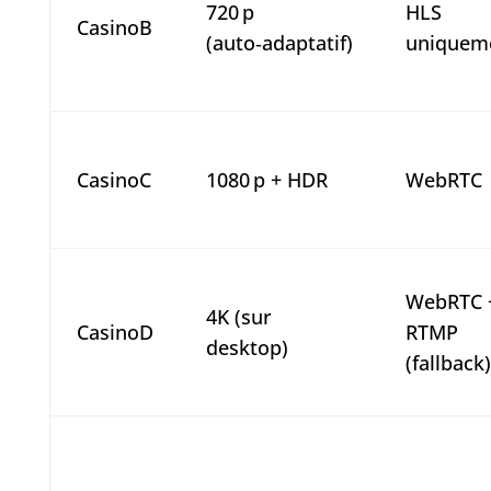
720 p
HLS
CasinoB
(auto‑adaptatif)
uniquem
CasinoC
1080 p + HDR
WebRTC
WebRTC 
4K (sur
CasinoD
RTMP
desktop)
(fallback)