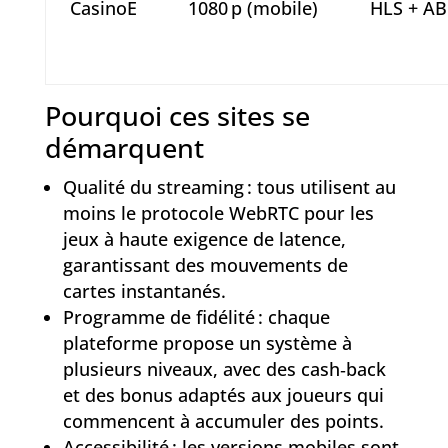
CasinoE
1080 p (mobile)
HLS + A
Pourquoi ces sites se
démarquent
Qualité du streaming : tous utilisent au
moins le protocole WebRTC pour les
jeux à haute exigence de latence,
garantissant des mouvements de
cartes instantanés.
Programme de fidélité : chaque
plateforme propose un système à
plusieurs niveaux, avec des cash‑back
et des bonus adaptés aux joueurs qui
commencent à accumuler des points.
Accessibilité : les versions mobiles sont