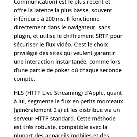
Communication) est le plus récent et
offre la latence la plus basse, souvent
inférieure à 200 ms. Il fonctionne
directement dans le navigateur, sans
plugin, et utilise le chiffrement SRTP pour
sécuriser le flux vidéo. C’est le choix
privilégié des sites qui veulent garantir
une interaction instantanée, comme lors
d’une partie de poker où chaque seconde
compte.
HLS (HTTP Live Streaming) d’Apple, quant
à lui, segmente le flux en petits morceaux
(généralement 2 s) et les distribue via un
serveur HTTP standard. Cette méthode
est très robuste, compatible avec la
plupart des appareils mobiles et des