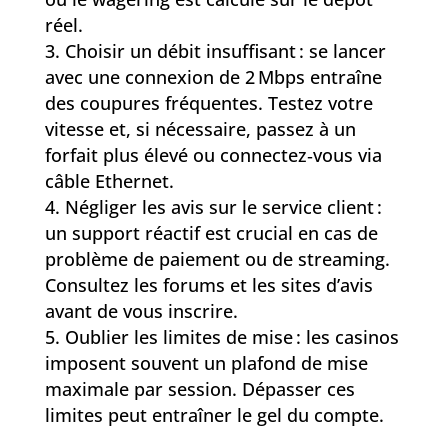
réel.
Choisir un débit insuffisant : se lancer
avec une connexion de 2 Mbps entraîne
des coupures fréquentes. Testez votre
vitesse et, si nécessaire, passez à un
forfait plus élevé ou connectez‑vous via
câble Ethernet.
Négliger les avis sur le service client :
un support réactif est crucial en cas de
problème de paiement ou de streaming.
Consultez les forums et les sites d’avis
avant de vous inscrire.
Oublier les limites de mise : les casinos
imposent souvent un plafond de mise
maximale par session. Dépasser ces
limites peut entraîner le gel du compte.