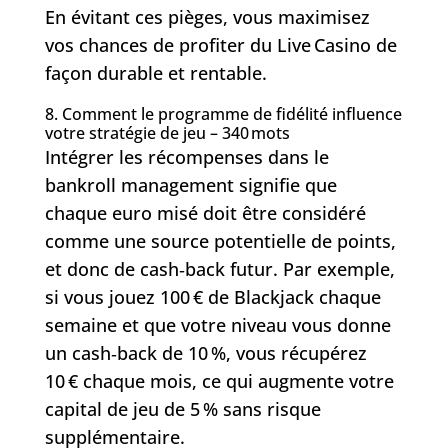
En évitant ces pièges, vous maximisez
vos chances de profiter du Live Casino de
façon durable et rentable.
8. Comment le programme de fidélité influence
votre stratégie de jeu – 340 mots
Intégrer les récompenses dans le
bankroll management signifie que
chaque euro misé doit être considéré
comme une source potentielle de points,
et donc de cash‑back futur. Par exemple,
si vous jouez 100 € de Blackjack chaque
semaine et que votre niveau vous donne
un cash‑back de 10 %, vous récupérez
10 € chaque mois, ce qui augmente votre
capital de jeu de 5 % sans risque
supplémentaire.