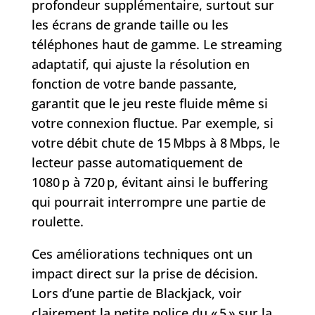
profondeur supplémentaire, surtout sur
les écrans de grande taille ou les
téléphones haut de gamme. Le streaming
adaptatif, qui ajuste la résolution en
fonction de votre bande passante,
garantit que le jeu reste fluide même si
votre connexion fluctue. Par exemple, si
votre débit chute de 15 Mbps à 8 Mbps, le
lecteur passe automatiquement de
1080 p à 720 p, évitant ainsi le buffering
qui pourrait interrompre une partie de
roulette.
Ces améliorations techniques ont un
impact direct sur la prise de décision.
Lors d’une partie de Blackjack, voir
clairement la petite police du « 5 » sur la