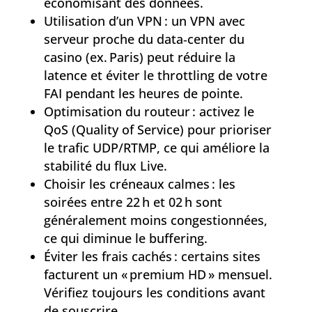
économisant des données.
Utilisation d’un VPN : un VPN avec
serveur proche du data‑center du
casino (ex. Paris) peut réduire la
latence et éviter le throttling de votre
FAI pendant les heures de pointe.
Optimisation du routeur : activez le
QoS (Quality of Service) pour prioriser
le trafic UDP/RTMP, ce qui améliore la
stabilité du flux Live.
Choisir les créneaux calmes : les
soirées entre 22 h et 02 h sont
généralement moins congestionnées,
ce qui diminue le buffering.
Éviter les frais cachés : certains sites
facturent un « premium HD » mensuel.
Vérifiez toujours les conditions avant
de souscrire.