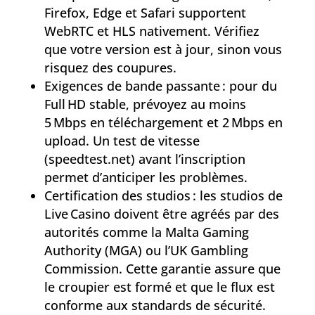
Firefox, Edge et Safari supportent
WebRTC et HLS nativement. Vérifiez
que votre version est à jour, sinon vous
risquez des coupures.
Exigences de bande passante : pour du
Full HD stable, prévoyez au moins
5 Mbps en téléchargement et 2 Mbps en
upload. Un test de vitesse
(speedtest.net) avant l’inscription
permet d’anticiper les problèmes.
Certification des studios : les studios de
Live Casino doivent être agréés par des
autorités comme la Malta Gaming
Authority (MGA) ou l’UK Gambling
Commission. Cette garantie assure que
le croupier est formé et que le flux est
conforme aux standards de sécurité.