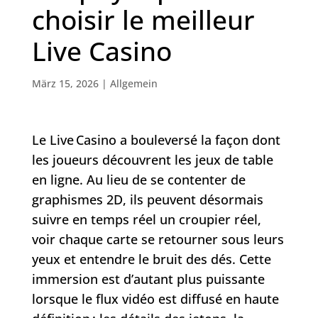
choisir le meilleur
Live Casino
März 15, 2026
|
Allgemein
Le Live Casino a bouleversé la façon dont
les joueurs découvrent les jeux de table
en ligne. Au lieu de se contenter de
graphismes 2D, ils peuvent désormais
suivre en temps réel un croupier réel,
voir chaque carte se retourner sous leurs
yeux et entendre le bruit des dés. Cette
immersion est d’autant plus puissante
lorsque le flux vidéo est diffusé en haute