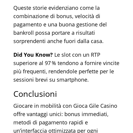
Queste storie evidenziano come la
combinazione di bonus, velocità di
pagamento e una buona gestione del
bankroll possa portare a risultati
sorprendenti anche fuori dalla casa.
Did You Know?
Le slot con un RTP
superiore al 97 % tendono a fornire vincite
più frequenti, rendendole perfette per le
sessioni brevi su smartphone.
Conclusioni
Giocare in mobilità con Gioca Gile Casino
offre vantaggi unici: bonus immediati,
metodi di pagamento rapidi e
un’interfaccia ottimizzata per ogni