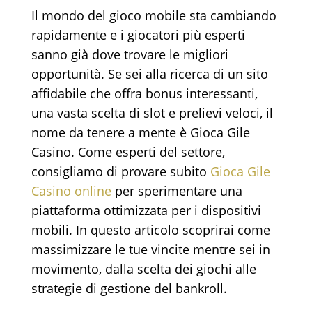
Il mondo del gioco mobile sta cambiando
rapidamente e i giocatori più esperti
sanno già dove trovare le migliori
opportunità. Se sei alla ricerca di un sito
affidabile che offra bonus interessanti,
una vasta scelta di slot e prelievi veloci, il
nome da tenere a mente è Gioca Gile
Casino. Come esperti del settore,
consigliamo di provare subito
Gioca Gile
Casino online
per sperimentare una
piattaforma ottimizzata per i dispositivi
mobili. In questo articolo scoprirai come
massimizzare le tue vincite mentre sei in
movimento, dalla scelta dei giochi alle
strategie di gestione del bankroll.