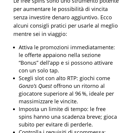
Le free spins sono uno strumento potente
per aumentare le possibilità di vincita
senza investire denaro aggiuntivo. Ecco
alcuni consigli pratici per usarle al meglio
mentre sei in viaggio:
Attiva le promozioni immediatamente:
le offerte appaiono nella sezione
“Bonus” dell’app e si possono attivare
con un solo tap.
Scegli slot con alto RTP: giochi come
Gonzo’s Quest
offrono un ritorno al
giocatore superiore al 96 %, ideale per
massimizzare le vincite.
Imposta un limite di tempo: le free
spins hanno una scadenza breve; gioca
subito per evitare di perderle.
Controlla i requisiti di scommessa: