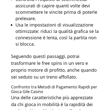
assicurati di capire quanti volte devi
scommettere le vincite prima di poterle
prelevare.
Usa le impostazioni di visualizzazione
ottimizzate: riduci la qualità grafica se la
connessione è lenta, così la partita non
si blocca.
Seguendo questi passaggi, potrai
trasformare le free spins in un vero e
proprio motore di profitto, anche quando
sei seduto su un treno affollato.
Confronto tra Metodi di Pagamento Rapidi per
Gioca Gile Casino
Una delle caratteristiche più apprezzate
da chi gioca in mobilità è la rapidità dei