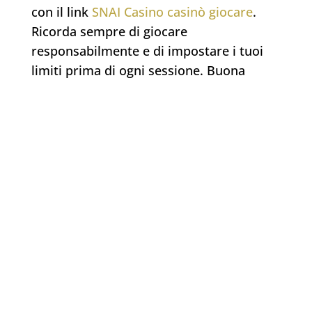
con il link
SNAI Casino casinò giocare
.
Ricorda sempre di giocare
responsabilmente e di impostare i tuoi
limiti prima di ogni sessione. Buona
fortuna!
Home
|
Datenschutz
|
Impressum
Planung und Realisierung durch
UPA‑Webdesign.de
aus Bedburg-Hau