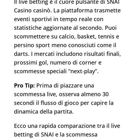
Il live betting è il cuore pulsante di SNAI
Casino casinò. La piattaforma trasmette
eventi sportivi in tempo reale con
statistiche aggiornate al secondo. Puoi
scommettere su calcio, basket, tennis e
persino sport meno conosciuti come il
darts. I mercati includono risultati finali,
prossimi gol, numero di corner e
scommesse speciali “next‑play”.
Pro Tip:
Prima di piazzare una
scommessa live, osserva almeno 30
secondi il flusso di gioco per capire la
dinamica della partita.
Ecco una rapida comparazione tra il live
betting di SNAI e la scommessa