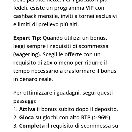
fedeli, esiste un programma VIP con
cashback mensile, inviti a tornei esclusivi
e limiti di prelievo più alti.
Expert Tip:
Quando utilizzi un bonus,
leggi sempre i requisiti di scommessa
(wagering). Scegli le offerte con un
requisito di 20x o meno per ridurre il
tempo necessario a trasformare il bonus
in denaro reale.
Per ottimizzare i guadagni, segui questi
passaggi:
1.
Attiva
il bonus subito dopo il deposito.
2.
Gioca
su giochi con alto RTP (≥ 96%).
3.
Completa
il requisito di scommessa su