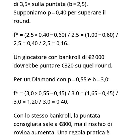
di 3,5× sulla puntata (b = 2,5).
Supponiamo p = 0,40 per superare il
round.
f* = (2,5 × 0,40 − 0,60) / 2,5 = (1,00 − 0,60) /
2,5 = 0,40 / 2,5 = 0,16.
Un giocatore con bankroll di €2 000
dovrebbe puntare €320 su quel round.
Per un Diamond con p = 0,55 e b = 3,0:
f* = (3,0 × 0,55 − 0,45) / 3,0 = (1,65 − 0,45) /
3,0 = 1,20 / 3,0 = 0,40.
Con lo stesso bankroll, la puntata
consigliata sale a €800, ma il rischio di
rovina aumenta. Una regola pratica è