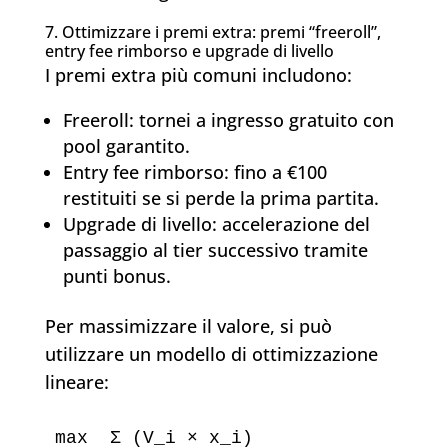
7. Ottimizzare i premi extra: premi “freeroll”,
entry fee rimborso e upgrade di livello
I premi extra più comuni includono:
Freeroll: tornei a ingresso gratuito con
pool garantito.
Entry fee rimborso: fino a €100
restituiti se si perde la prima partita.
Upgrade di livello: accelerazione del
passaggio al tier successivo tramite
punti bonus.
Per massimizzare il valore, si può
utilizzare un modello di ottimizzazione
lineare:
max  Σ (V_i × x_i)
