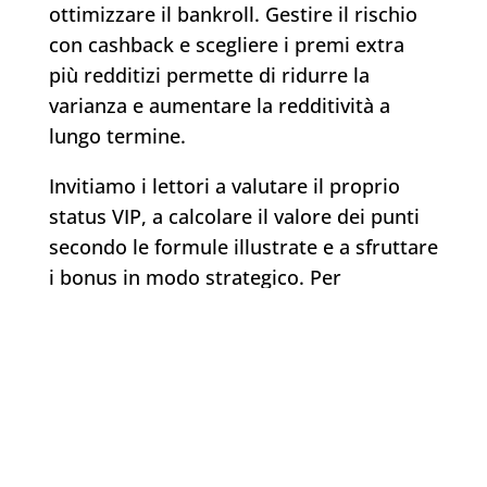
ottimizzare il bankroll. Gestire il rischio
con cashback e scegliere i premi extra
più redditizi permette di ridurre la
varianza e aumentare la redditività a
lungo termine.
Invitiamo i lettori a valutare il proprio
status VIP, a calcolare il valore dei punti
secondo le formule illustrate e a sfruttare
i bonus in modo strategico. Per
approfondire le offerte e confrontare i
migliori casino online non AAMS, visita
nuovamente il link introduttivo e
consulta Isolario, una risorsa utile per chi
desidera esplorare opzioni di gioco sicure
e vantaggiose. Buona fortuna ai tavoli!