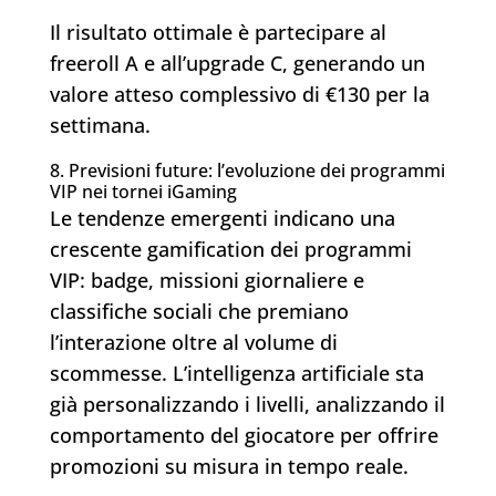
Il risultato ottimale è partecipare al
freeroll A e all’upgrade C, generando un
valore atteso complessivo di €130 per la
settimana.
8. Previsioni future: l’evoluzione dei programmi
VIP nei tornei iGaming
Le tendenze emergenti indicano una
crescente gamification dei programmi
VIP: badge, missioni giornaliere e
classifiche sociali che premiano
l’interazione oltre al volume di
scommesse. L’intelligenza artificiale sta
già personalizzando i livelli, analizzando il
comportamento del giocatore per offrire
promozioni su misura in tempo reale.