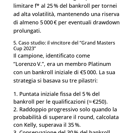
limitare f* al 25 % del bankroll per tornei
ad alta volatilità, mantenendo una riserva
di almeno 5 000 € per eventuali drawdown
prolungati.
5. Caso studio: il vincitore del “Grand Masters
Cup 2023”
Il campione, identificato come
“Lorenzo V.”, era un membro Platinum
con un bankroll iniziale di €5 000. La sua
strategia si basava su tre pilastri:
Puntata iniziale fissa del 5 % del
bankroll per le qualificazioni (≈ €250).
Raddoppio progressivo solo quando la
probabilità di superare il round, calcolata
con Kelly, superava il 35 %.
Conservazione del 30 % del bankroll