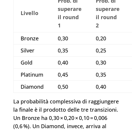
Prob. di
Prob. di
superare
superare
Livello
il round
il round
1
2
Bronze
0,30
0,20
Silver
0,35
0,25
Gold
0,40
0,30
Platinum
0,45
0,35
Diamond
0,50
0,40
La probabilità complessiva di raggiungere
la finale è il prodotto delle tre transizioni.
Un Bronze ha 0,30 × 0,20 × 0,10 = 0,006
(0,6 %). Un Diamond, invece, arriva al