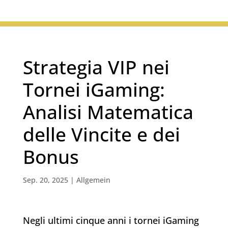
Strategia VIP nei
Tornei iGaming:
Analisi Matematica
delle Vincite e dei
Bonus
Sep. 20, 2025
|
Allgemein
Negli ultimi cinque anni i tornei iGaming