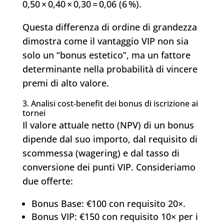
0,50 × 0,40 × 0,30 = 0,06 (6 %).
Questa differenza di ordine di grandezza
dimostra come il vantaggio VIP non sia
solo un “bonus estetico”, ma un fattore
determinante nella probabilità di vincere
premi di alto valore.
3. Analisi cost‑benefit dei bonus di iscrizione ai
tornei
Il valore attuale netto (NPV) di un bonus
dipende dal suo importo, dal requisito di
scommessa (wagering) e dal tasso di
conversione dei punti VIP. Consideriamo
due offerte:
Bonus Base: €100 con requisito 20×.
Bonus VIP: €150 con requisito 10× per i