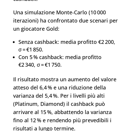
Una simulazione Monte‑Carlo (10 000
iterazioni) ha confrontato due scenari per
un giocatore Gold:
Senza cashback: media profitto €2 200,
σ = €1 850.
Con 5 % cashback: media profitto
€2 340, σ = €1 750.
Il risultato mostra un aumento del valore
atteso del 6,4 % e una riduzione della
varianza del 5,4 %. Per i livelli più alti
(Platinum, Diamond) il cashback può
arrivare al 15 %, abbattendo la varianza
fino al 12 % e rendendo più prevedibili i
risultati a lungo termine.