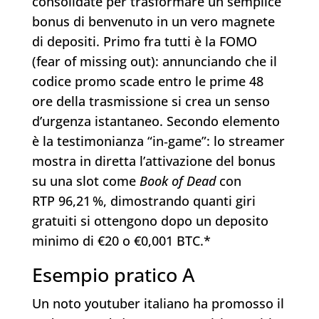
consolidate per trasformare un semplice
bonus di benvenuto in un vero magnete
di depositi. Primo fra tutti è la FOMO
(fear of missing out): annunciando che il
codice promo scade entro le prime 48
ore della trasmissione si crea un senso
d’urgenza istantaneo. Secondo elemento
è la testimonianza “in‑game”: lo streamer
mostra in diretta l’attivazione del bonus
su una slot come
Book of Dead
con
RTP 96,21 %, dimostrando quanti giri
gratuiti si ottengono dopo un deposito
minimo di €20 o €0,001 BTC.*
Esempio pratico A
Un noto youtuber italiano ha promosso il