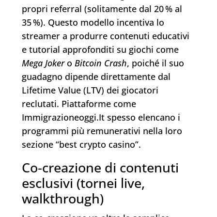
propri referral (solitamente dal ​20 % al ​
35 %). Questo modello incentiva lo
streamer a produrre contenuti educativi
e tutorial approfonditi su giochi come
Mega Joker
o
Bitcoin Crash
, poiché il suo
guadagno dipende direttamente dal
Lifetime Value (LTV) dei giocatori
reclutati. Piattaforme come
Immigrazioneoggi.It spesso elencano i
programmi più remunerativi nella loro
sezione “best crypto casino”.
Co‑creazione di contenuti
esclusivi (tornei live,
walkthrough)