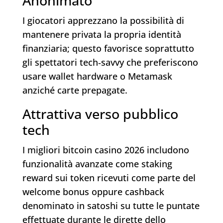
Anonimato
I giocatori apprezzano la possibilità di
mantenere privata la propria identità
finanziaria; questo favorisce soprattutto
gli spettatori tech‑savvy che preferiscono
usare wallet hardware o Metamask
anziché carte prepagate.
Attrattiva verso pubblico
tech
I migliori bitcoin casino 2026 includono
funzionalità avanzate come staking
reward sui token ricevuti come parte del
welcome bonus oppure cashback
denominato in satoshi su tutte le puntate
effettuate durante le dirette dello