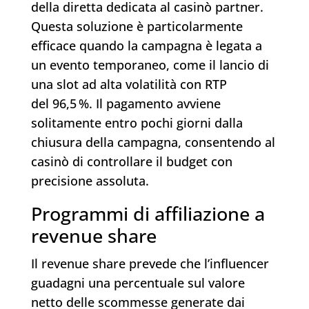
della diretta dedicata al casinò partner.
Questa soluzione è particolarmente
efficace quando la campagna è legata a
un evento temporaneo, come il lancio di
una slot ad alta volatilità con RTP
del 96,5 %. Il pagamento avviene
solitamente entro pochi giorni dalla
chiusura della campagna, consentendo al
casinò di controllare il budget con
precisione assoluta.
Programmi di affiliazione a
revenue share
Il revenue share prevede che l’influencer
guadagni una percentuale sul valore
netto delle scommesse generate dai