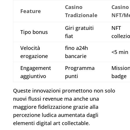
Casino
Casino
Feature
Tradizionale
NFT/Me
Giri gratuiti
NFT
Tipo bonus
fiat
collezio
Velocità
fino a24h
<5 min 
erogazione
bancarie
Engagement
Programma
Mission
aggiuntivo
punti
badge
Queste innovazioni promettono non solo
nuovi flussi revenue ma anche una
maggiore fidelizzazione grazie alla
percezione ludica aumentata dagli
elementi digital art collectable.