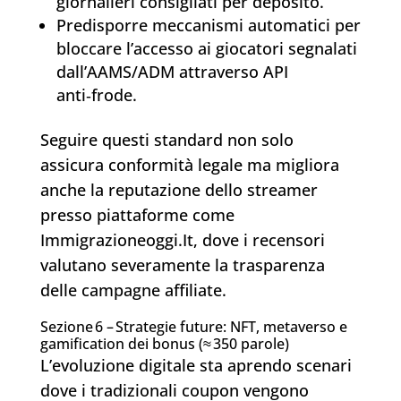
giornalieri consigliati per deposito.
Predisporre meccanismi automatici per
bloccare l’accesso ai giocatori segnalati
dall’AAMS/ADM attraverso API
anti‑frode.
Seguire questi standard non solo
assicura conformità legale ma migliora
anche la reputazione dello streamer
presso piattaforme come
Immigrazioneoggi.It, dove i recensori
valutano severamente la trasparenza
delle campagne affiliate.
Sezione 6 – Strategie future: NFT, metaverso e
gamification dei bonus (≈ 350 parole)
L’evoluzione digitale sta aprendo scenari
dove i tradizionali coupon vengono