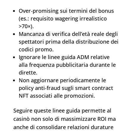
Over‑promising sui termini del bonus
(es.: requisito wagering irrealistico
>70×).
Mancanza di verifica dell’età reale degli
spettatori prima della distribuzione dei
codici promo.
Ignorare le linee guida ADM relative
alla frequenza pubblicitaria durante le
dirette.
Non aggiornare periodicamente le
policy anti‑fraud sugli smart contract
NFT associati alle promozioni.
Seguire queste linee guida permette al
casinò non solo di massimizzare ROI ma
anche di consolidare relazioni durature