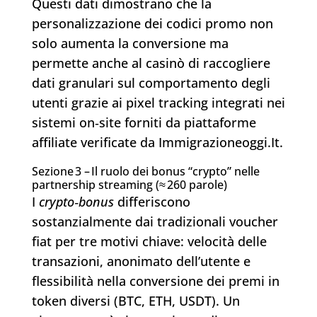
Questi dati dimostrano che la
personalizzazione dei codici promo non
solo aumenta la conversione ma
permette anche al casinò di raccogliere
dati granulari sul comportamento degli
utenti grazie ai pixel tracking integrati nei
sistemi on‑site forniti da piattaforme
affiliate verificate da Immigrazioneoggi.It.
Sezione 3 – Il ruolo dei bonus “crypto” nelle
partnership streaming (≈ 260 parole)
I
crypto‑bonus
differiscono
sostanzialmente dai tradizionali voucher
fiat per tre motivi chiave: velocità delle
transazioni, anonimato dell’utente e
flessibilità nella conversione dei premi in
token diversi (BTC, ETH, USDT). Un