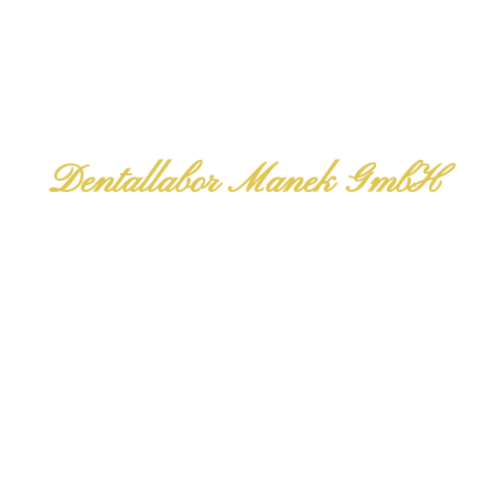
Dentallabor Manek GmbH