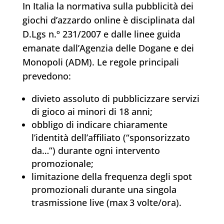
In Italia la normativa sulla pubblicità dei
giochi d’azzardo online è disciplinata dal
D.Lgs n.º 231/2007 e dalle linee guida
emanate dall’Agenzia delle Dogane e dei
Monopoli (ADM). Le regole principali
prevedono:
divieto assoluto di pubblicizzare servizi
di gioco ai minori di 18 anni;
obbligo di indicare chiaramente
l’identità dell’affiliato (“sponsorizzato
da…”) durante ogni intervento
promozionale;
limitazione della frequenza degli spot
promozionali durante una singola
trasmissione live (max 3 volte/ora).