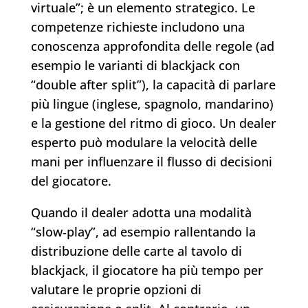
virtuale”; è un elemento strategico. Le
competenze richieste includono una
conoscenza approfondita delle regole (ad
esempio le varianti di blackjack con
“double after split”), la capacità di parlare
più lingue (inglese, spagnolo, mandarino)
e la gestione del ritmo di gioco. Un dealer
esperto può modulare la velocità delle
mani per influenzare il flusso di decisioni
del giocatore.
Quando il dealer adotta una modalità
“slow‑play”, ad esempio rallentando la
distribuzione delle carte al tavolo di
blackjack, il giocatore ha più tempo per
valutare le proprie opzioni di