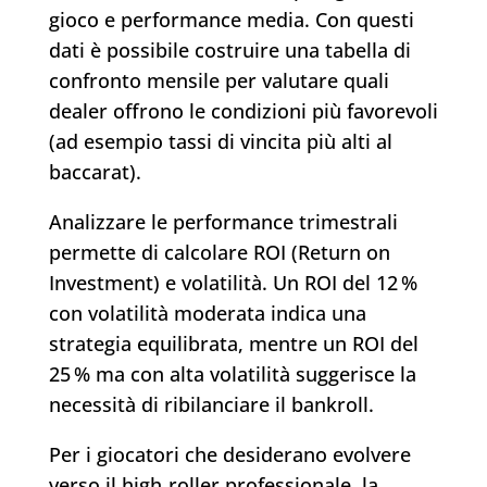
gioco e performance media. Con questi
dati è possibile costruire una tabella di
confronto mensile per valutare quali
dealer offrono le condizioni più favorevoli
(ad esempio tassi di vincita più alti al
baccarat).
Analizzare le performance trimestrali
permette di calcolare ROI (Return on
Investment) e volatilità. Un ROI del 12 %
con volatilità moderata indica una
strategia equilibrata, mentre un ROI del
25 % ma con alta volatilità suggerisce la
necessità di ribilanciare il bankroll.
Per i giocatori che desiderano evolvere
verso il high‑roller professionale, la