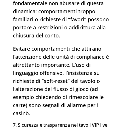
fondamentale non abusare di questa
dinamica: comportamenti troppo
familiari o richieste di “favori” possono
portare a restrizioni o addirittura alla
chiusura del conto.
Evitare comportamenti che attirano
l’attenzione delle unità di compliance è
altrettanto importante. L’uso di
linguaggio offensivo, l’insistenza su
richieste di “soft‑reset” del tavolo o
l’alterazione del flusso di gioco (ad
esempio chiedendo di rimescolare le
carte) sono segnali di allarme per i
casinò.
7. Sicurezza e trasparenza nei tavoli VIP live