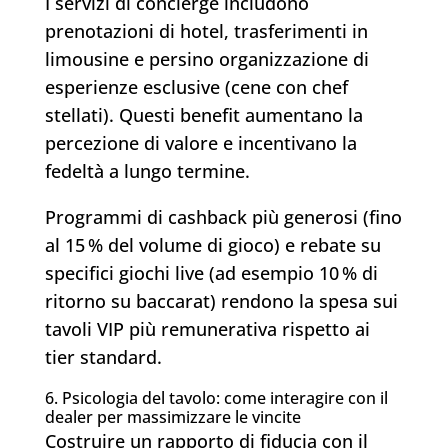
I servizi di concierge includono
prenotazioni di hotel, trasferimenti in
limousine e persino organizzazione di
esperienze esclusive (cene con chef
stellati). Questi benefit aumentano la
percezione di valore e incentivano la
fedeltà a lungo termine.
Programmi di cashback più generosi (fino
al 15 % del volume di gioco) e rebate su
specifici giochi live (ad esempio 10 % di
ritorno su baccarat) rendono la spesa sui
tavoli VIP più remunerativa rispetto ai
tier standard.
6. Psicologia del tavolo: come interagire con il
dealer per massimizzare le vincite
Costruire un rapporto di fiducia con il