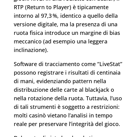
RTP (Return to Player) è tipicamente
intorno al 97,3 %, identico a quello della
versione digitale, ma la presenza di una
ruota fisica introduce un margine di bias
meccanico (ad esempio una leggera
inclinazione).
Software di tracciamento come “LiveStat”
possono registrare i risultati di centinaia
di mani, evidenziando pattern nella
distribuzione delle carte al blackjack o
nella rotazione della ruota. Tuttavia, l’uso
di tali strumenti è soggetto a restrizioni:
molti casinò vietano l’analisi in tempo
reale per preservare l’integrità del gioco.