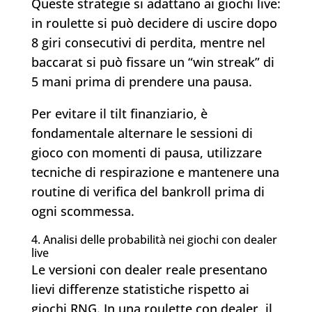
Queste strategie si adattano ai giochi live:
in roulette si può decidere di uscire dopo
8 giri consecutivi di perdita, mentre nel
baccarat si può fissare un “win streak” di
5 mani prima di prendere una pausa.
Per evitare il tilt finanziario, è
fondamentale alternare le sessioni di
gioco con momenti di pausa, utilizzare
tecniche di respirazione e mantenere una
routine di verifica del bankroll prima di
ogni scommessa.
4. Analisi delle probabilità nei giochi con dealer
live
Le versioni con dealer reale presentano
lievi differenze statistiche rispetto ai
giochi RNG. In una roulette con dealer, il