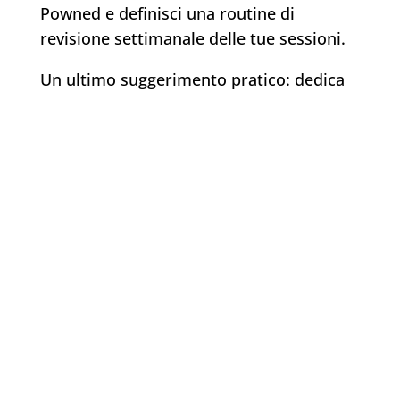
Powned e definisci una routine di
revisione settimanale delle tue sessioni.
Un ultimo suggerimento pratico: dedica
ogni domenica a un’analisi di 30 minuti
delle tue performance, aggiorna il tuo
portfolio di dealer e aggiusta i limiti di
stop‑loss e take‑profit. Con disciplina e
una strategia ben strutturata, il tavolo
VIP può diventare il tuo più potente
alleato nella ricerca di profitto
sostenibile.