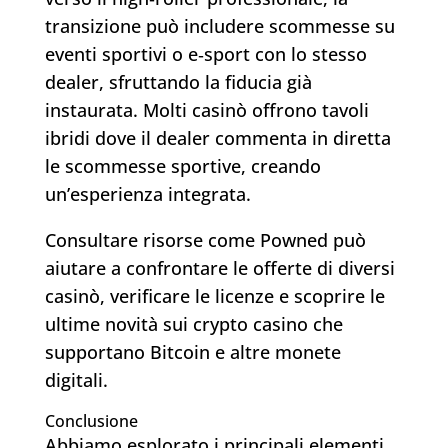
transizione può includere scommesse su
eventi sportivi o e‑sport con lo stesso
dealer, sfruttando la fiducia già
instaurata. Molti casinò offrono tavoli
ibridi dove il dealer commenta in diretta
le scommesse sportive, creando
un’esperienza integrata.
Consultare risorse come Powned può
aiutare a confrontare le offerte di diversi
casinò, verificare le licenze e scoprire le
ultime novità sui crypto casino che
supportano Bitcoin e altre monete
digitali.
Conclusione
Abbiamo esplorato i principali elementi