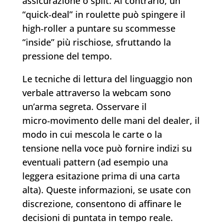
assicurazione o split. Al contrario, un
“quick‑deal” in roulette può spingere il
high‑roller a puntare su scommesse
“inside” più rischiose, sfruttando la
pressione del tempo.
Le tecniche di lettura del linguaggio non
verbale attraverso la webcam sono
un’arma segreta. Osservare il
micro‑movimento delle mani del dealer, il
modo in cui mescola le carte o la
tensione nella voce può fornire indizi su
eventuali pattern (ad esempio una
leggera esitazione prima di una carta
alta). Queste informazioni, se usate con
discrezione, consentono di affinare le
decisioni di puntata in tempo reale.