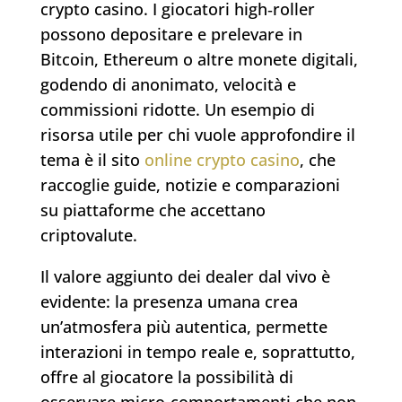
crypto casino. I giocatori high‑roller
possono depositare e prelevare in
Bitcoin, Ethereum o altre monete digitali,
godendo di anonimato, velocità e
commissioni ridotte. Un esempio di
risorsa utile per chi vuole approfondire il
tema è il sito
online crypto casino
, che
raccoglie guide, notizie e comparazioni
su piattaforme che accettano
criptovalute.
Il valore aggiunto dei dealer dal vivo è
evidente: la presenza umana crea
un’atmosfera più autentica, permette
interazioni in tempo reale e, soprattutto,
offre al giocatore la possibilità di