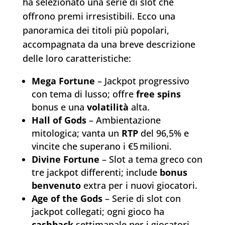
ha selezionato una serie di slot che
offrono premi irresistibili. Ecco una
panoramica dei titoli più popolari,
accompagnata da una breve descrizione
delle loro caratteristiche:
Mega Fortune
– Jackpot progressivo
con tema di lusso; offre
free spins
bonus e una
volatilità
alta.
Hall of Gods
– Ambientazione
mitologica; vanta un
RTP
del 96,5% e
vincite che superano i €5 milioni.
Divine Fortune
– Slot a tema greco con
tre jackpot differenti; include
bonus
benvenuto
extra per i nuovi giocatori.
Age of the Gods
– Serie di slot con
jackpot collegati; ogni gioco ha
cashback
settimanale per i giocatori