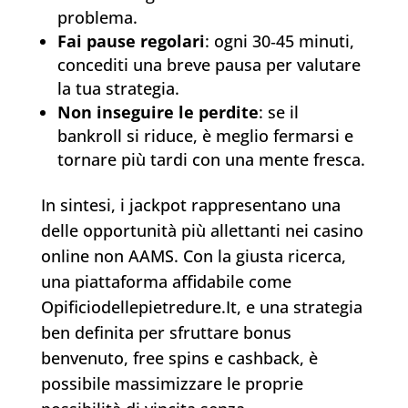
problema.
Fai pause regolari
: ogni 30‑45 minuti,
concediti una breve pausa per valutare
la tua strategia.
Non inseguire le perdite
: se il
bankroll si riduce, è meglio fermarsi e
tornare più tardi con una mente fresca.
In sintesi, i jackpot rappresentano una
delle opportunità più allettanti nei casino
online non AAMS. Con la giusta ricerca,
una piattaforma affidabile come
Opificiodellepietredure.It, e una strategia
ben definita per sfruttare bonus
benvenuto, free spins e cashback, è
possibile massimizzare le proprie