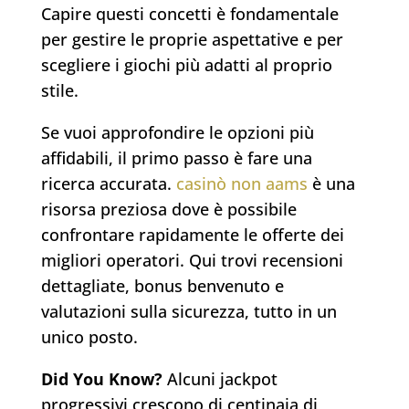
Capire questi concetti è fondamentale
per gestire le proprie aspettative e per
scegliere i giochi più adatti al proprio
stile.
Se vuoi approfondire le opzioni più
affidabili, il primo passo è fare una
ricerca accurata.
casinò non aams
è una
risorsa preziosa dove è possibile
confrontare rapidamente le offerte dei
migliori operatori. Qui trovi recensioni
dettagliate, bonus benvenuto e
valutazioni sulla sicurezza, tutto in un
unico posto.
Did You Know?
Alcuni jackpot
progressivi crescono di centinaia di