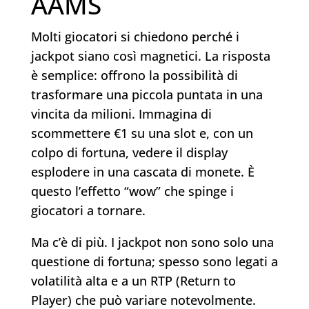
AAMS
Molti giocatori si chiedono perché i
jackpot siano così magnetici. La risposta
è semplice: offrono la possibilità di
trasformare una piccola puntata in una
vincita da milioni. Immagina di
scommettere €1 su una slot e, con un
colpo di fortuna, vedere il display
esplodere in una cascata di monete. È
questo l’effetto “wow” che spinge i
giocatori a tornare.
Ma c’è di più. I jackpot non sono solo una
questione di fortuna; spesso sono legati a
volatilità alta e a un RTP (Return to
Player) che può variare notevolmente.