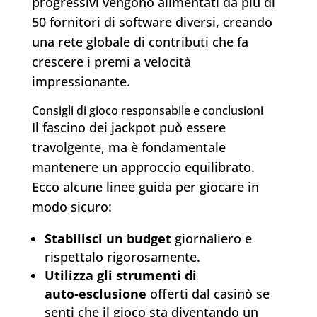
progressivi vengono alimentati da più di
50 fornitori di software diversi, creando
una rete globale di contributi che fa
crescere i premi a velocità
impressionante.
Consigli di gioco responsabile e conclusioni
Il fascino dei jackpot può essere
travolgente, ma è fondamentale
mantenere un approccio equilibrato.
Ecco alcune linee guida per giocare in
modo sicuro:
Stabilisci un budget
giornaliero e
rispettalo rigorosamente.
Utilizza gli strumenti di
auto‑esclusione
offerti dal casinò se
senti che il gioco sta diventando un