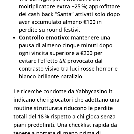
moltiplicatore extra +25 %; approfittare
dei cash‑back “Santa” attivati solo dopo
aver accumulato almeno €100 in
perdite su round festivi.
Controllo emotivo:
mantenere una
pausa di almeno cinque minuti dopo
ogni vincita superiore a €200 per
evitare l’effetto
tilt
provocato dal
contrasto visivo tra luci rosse horror e
bianco brillante natalizio.
Le ricerche condotte da Yabbycasino.it
indicano che i giocatori che adottano una
routine strutturata riducono le perdite
totali del 18 % rispetto a chi gioca senza
piani predefiniti. Una checklist rapida da
tenere a portata di mano prima di