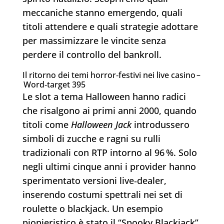
meccaniche stanno emergendo, quali
titoli attendere e quali strategie adottare
per massimizzare le vincite senza
perdere il controllo del bankroll.
Il ritorno dei temi horror‑festivi nei live casino –
Word‑target 395
Le slot a tema Halloween hanno radici
che risalgono ai primi anni 2000, quando
titoli come
Halloween Jack
introdussero
simboli di zucche e ragni su rulli
tradizionali con RTP intorno al 96 %. Solo
negli ultimi cinque anni i provider hanno
sperimentato versioni live‑dealer,
inserendo costumi spettrali nei set di
roulette o blackjack. Un esempio
pionieristico è stato il “Spooky Blackjack”