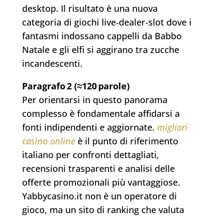
desktop. Il risultato è una nuova
categoria di giochi live‑dealer‑slot dove i
fantasmi indossano cappelli da Babbo
Natale e gli elfi si aggirano tra zucche
incandescenti.
Paragrafo 2 (≈120 parole)
Per orientarsi in questo panorama
complesso è fondamentale affidarsi a
fonti indipendenti e aggiornate.
migliori
casino online
è il punto di riferimento
italiano per confronti dettagliati,
recensioni trasparenti e analisi delle
offerte promozionali più vantaggiose.
Yabbycasino.it non è un operatore di
gioco, ma un sito di ranking che valuta