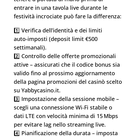
entrare in una tavola live durante le
festività incrociate può fare la differenza:
1️⃣ Verifica dell’identità e dei limiti
auto‑imposti (deposit limit €500
settimanali).
2️⃣ Controllo delle offerte promozionali
attive – assicurati che il codice bonus sia
valido fino al prossimo aggiornamento
della pagina promozioni del casinò scelto
su Yabbycasino.it.
3️⃣ Impostazione della sessione mobile –
scegli una connessione Wi‑Fi stabile o
dati LTE con velocità minima di 15 Mbps
per evitare lag nello streaming live.
4️⃣ Pianificazione della durata – imposta