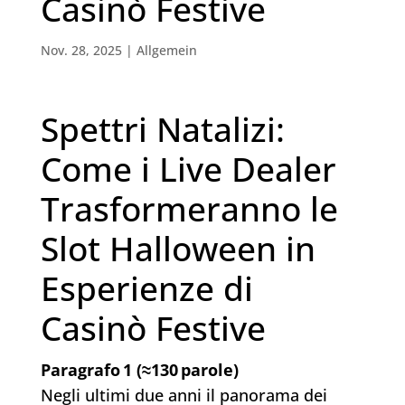
Casinò Festive
Nov. 28, 2025
|
Allgemein
Spettri Natalizi:
Come i Live Dealer
Trasformeranno le
Slot Halloween in
Esperienze di
Casinò Festive
Paragrafo 1 (≈130 parole)
Negli ultimi due anni il panorama dei