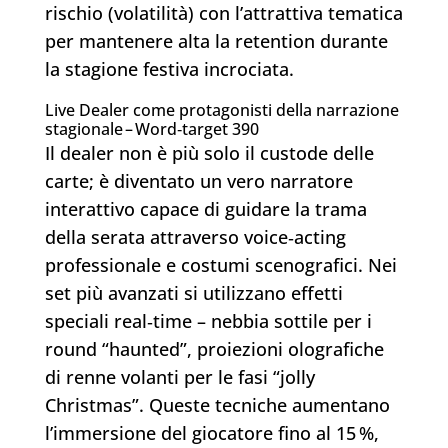
rischio (volatilità) con l’attrattiva tematica
per mantenere alta la retention durante
la stagione festiva incrociata.
Live Dealer come protagonisti della narrazione
stagionale – Word‑target 390
Il dealer non è più solo il custode delle
carte; è diventato un vero narratore
interattivo capace di guidare la trama
della serata attraverso voice‑acting
professionale e costumi scenografici. Nei
set più avanzati si utilizzano effetti
speciali real‑time – nebbia sottile per i
round “haunted”, proiezioni olografiche
di renne volanti per le fasi “jolly
Christmas”. Queste tecniche aumentano
l’immersione del giocatore fino al 15 %,