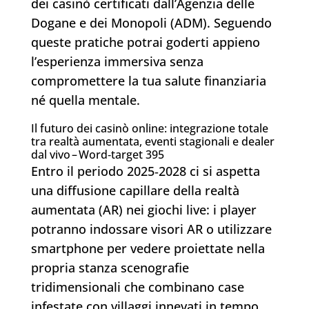
dei casinò certificati dall’Agenzia delle
Dogane e dei Monopoli (ADM). Seguendo
queste pratiche potrai goderti appieno
l’esperienza immersiva senza
compromettere la tua salute finanziaria
né quella mentale.
Il futuro dei casinò online: integrazione totale
tra realtà aumentata, eventi stagionali e dealer
dal vivo – Word‑target 395
Entro il periodo 2025‑2028 ci si aspetta
una diffusione capillare della realtà
aumentata (AR) nei giochi live: i player
potranno indossare visori AR o utilizzare
smartphone per vedere proiettate nella
propria stanza scenografie
tridimensionali che combinano case
infestate con villaggi innevati in tempo