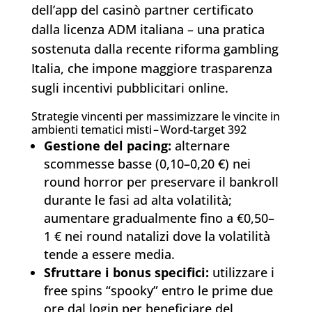
dell’app del casinò partner certificato
dalla licenza ADM italiana – una pratica
sostenuta dalla recente riforma gambling
Italia, che impone maggiore trasparenza
sugli incentivi pubblicitari online.
Strategie vincenti per massimizzare le vincite in
ambienti tematici misti – Word‑target 392
Gestione del pacing:
alternare
scommesse basse (0,10–0,20 €) nei
round horror per preservare il bankroll
durante le fasi ad alta volatilità;
aumentare gradualmente fino a €0,50–
1 € nei round natalizi dove la volatilità
tende a essere media.
Sfruttare i bonus specifici:
utilizzare i
free spins “spooky” entro le prime due
ore dal login per beneficiare del