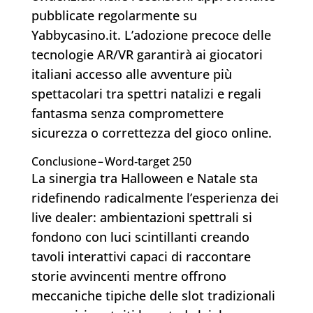
pubblicate regolarmente su
Yabbycasino.it. L’adozione precoce delle
tecnologie AR/VR garantirà ai giocatori
italiani accesso alle avventure più
spettacolari tra spettri natalizi e regali
fantasma senza compromettere
sicurezza o correttezza del gioco online.
Conclusione – Word‑target 250
La sinergia tra Halloween e Natale sta
ridefinendo radicalmente l’esperienza dei
live dealer: ambientazioni spettrali si
fondono con luci scintillanti creando
tavoli interattivi capaci di raccontare
storie avvincenti mentre offrono
meccaniche tipiche delle slot tradizionali