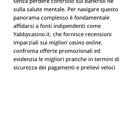
senza perdere controllo sul bankroll né
sulla salute mentale. Per navigare questo
panorama complesso è fondamentale
affidarsi a fonti indipendenti come
Yabbycasino.it, che fornisce recensioni
imparziali sui
migliori casino online
,
confronta offerte promozionali ed
evidenzia le migliori pratiche in termini di
sicurezza dei pagamenti e prelievi veloci
su dispositivi mobili. Invitiamo quindi
tutti gli appassionati a sperimentare le
nuove tavole live nella prossima stagione
festiva incrociata: scoprite gli spettri
natalizi, sfidate gli elfi maledetti e
lasciatevi guidare dai dealer più
carismatici verso vincite sorprendenti –