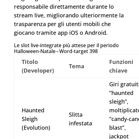
responsabile direttamente durante lo
stream live, migliorando ulteriormente la
trasparenza per gli utenti mobili che
giocano tramite app iOS o Android.
Le slot live‑integrate più attese per il periodo
Halloween‑Natale – Word‑target 398
Titolo
Funzioni
Tema
(Developer)
chiave
Giri gratuit
“haunted
sleigh”,
Haunted
moltiplicat
Slitta
Sleigh
“candy‑can
infestata
(Evolution)
blast”,
jackpot