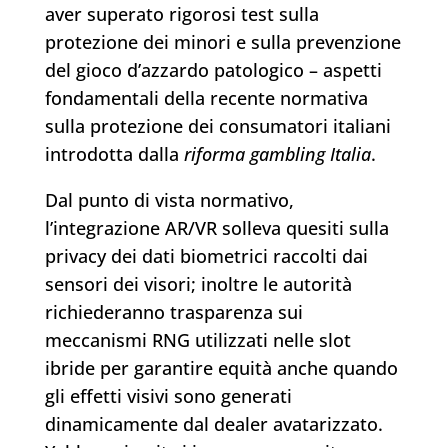
aver superato rigorosi test sulla
protezione dei minori e sulla prevenzione
del gioco d’azzardo patologico – aspetti
fondamentali della recente normativa
sulla protezione dei consumatori italiani
introdotta dalla
riforma gambling Italia
.
Dal punto di vista normativo,
l’integrazione AR/VR solleva quesiti sulla
privacy dei dati biometrici raccolti dai
sensori dei visori; inoltre le autorità
richiederanno trasparenza sui
meccanismi RNG utilizzati nelle slot
ibride per garantire equità anche quando
gli effetti visivi sono generati
dinamicamente dal dealer avatarizzato.