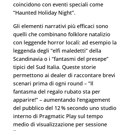
coincidono con eventi speciali come
“Haunted Holiday Night”.
Gli elementi narrativi più efficaci sono
quelli che combinano folklore natalizio
con leggende horror locali: ad esempio la
leggenda degli “elfi maledetti” della
Scandinavia o i “fantasmi del presepe”
tipici del Sud Italia. Queste storie
permettono ai dealer di raccontare brevi
scenari prima di ogni round – “Il
fantasma del regalo rubato sta per
apparire!” – aumentando l’engagement
del pubblico del 12 % secondo uno studio
interno di Pragmatic Play sul tempo
medio di visualizzazione per sessione