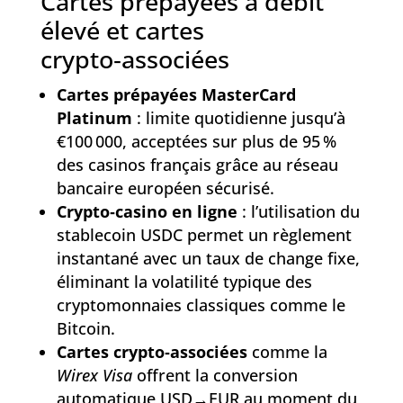
Cartes prépayées à débit
élevé et cartes
crypto‑associées
Cartes prépayées MasterCard
Platinum
: limite quotidienne jusqu’à
€100 000, acceptées sur plus de 95 %
des casinos français grâce au réseau
bancaire européen sécurisé.
Crypto‑casino en ligne
: l’utilisation du
stablecoin USDC permet un règlement
instantané avec un taux de change fixe,
éliminant la volatilité typique des
cryptomonnaies classiques comme le
Bitcoin.
Cartes crypto‑associées
comme la
Wirex Visa
offrent la conversion
automatique USD→EUR au moment du