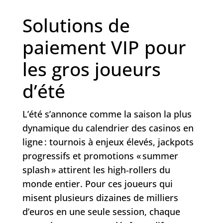
Solutions de
paiement VIP pour
les gros joueurs
d’été
L’été s’annonce comme la saison la plus
dynamique du calendrier des casinos en
ligne : tournois à enjeux élevés, jackpots
progressifs et promotions « summer
splash » attirent les high‑rollers du
monde entier. Pour ces joueurs qui
misent plusieurs dizaines de milliers
d’euros en une seule session, chaque