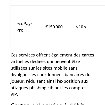
ecoPayz
€150 000
< 10 s
Pro
Ces services offrent également des cartes
virtuelles dédiées qui peuvent être
utilisées sur les sites mobile sans
divulguer les coordonnées bancaires du
joueur, réduisant ainsi l’exposition aux
attaques phishing ciblant les comptes
VIP.