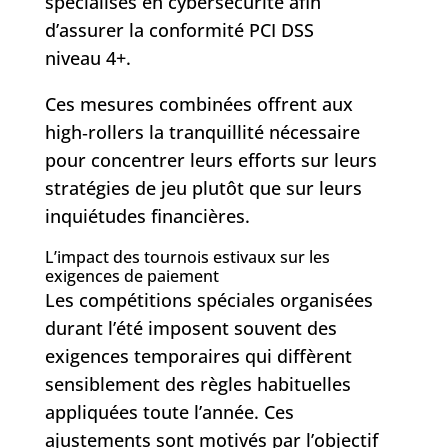
spécialisés en cybersécurité afin
d’assurer la conformité PCI DSS
niveau 4+.
Ces mesures combinées offrent aux
high‑rollers la tranquillité nécessaire
pour concentrer leurs efforts sur leurs
stratégies de jeu plutôt que sur leurs
inquiétudes financières.
L’impact des tournois estivaux sur les
exigences de paiement
Les compétitions spéciales organisées
durant l’été imposent souvent des
exigences temporaires qui diffèrent
sensiblement des règles habituelles
appliquées toute l’année. Ces
ajustements sont motivés par l’objectif