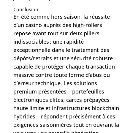
Conclusion
En été comme hors saison, la réussite
d’un casino auprès des high‑rollers
repose avant tout sur deux piliers
indissociables : une rapidité
exceptionnelle dans le traitement des
dépôts/retraits et une sécurité robuste
capable de protéger chaque transaction
massive contre toute forme d’abus ou
d’erreur technique. Les solutions
premium présentées – portefeuilles
électroniques élites, cartes prépayées
haute limite et infrastructures blockchain
hybrides – répondent précisément à ces
exigences saisonnières tout en ouvrant la
voie vers une nouvelle génération