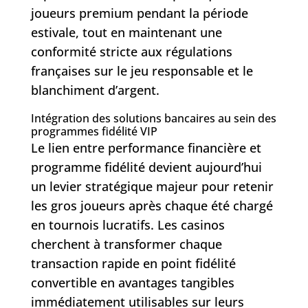
joueurs premium pendant la période
estivale, tout en maintenant une
conformité stricte aux régulations
françaises sur le jeu responsable et le
blanchiment d’argent.
Intégration des solutions bancaires au sein des
programmes fidélité VIP
Le lien entre performance financière et
programme fidélité devient aujourd’hui
un levier stratégique majeur pour retenir
les gros joueurs après chaque été chargé
en tournois lucratifs. Les casinos
cherchent à transformer chaque
transaction rapide en point fidélité
convertible en avantages tangibles
immédiatement utilisables sur leurs