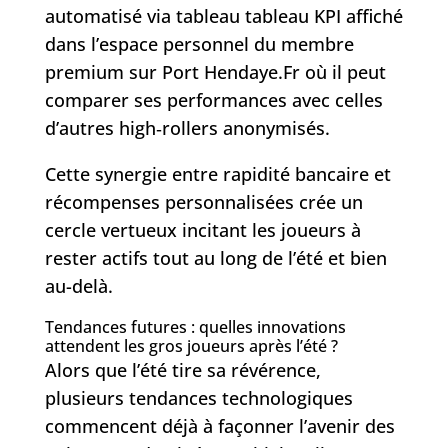
automatisé via tableau tableau KPI affiché
dans l’espace personnel du membre
premium sur Port Hendaye.Fr où il peut
comparer ses performances avec celles
d’autres high‑rollers anonymisés.
Cette synergie entre rapidité bancaire et
récompenses personnalisées crée un
cercle vertueux incitant les joueurs à
rester actifs tout au long de l’été et bien
au-delà.
Tendances futures : quelles innovations
attendent les gros joueurs après l’été ?
Alors que l’été tire sa révérence,
plusieurs tendances technologiques
commencent déjà à façonner l’avenir des