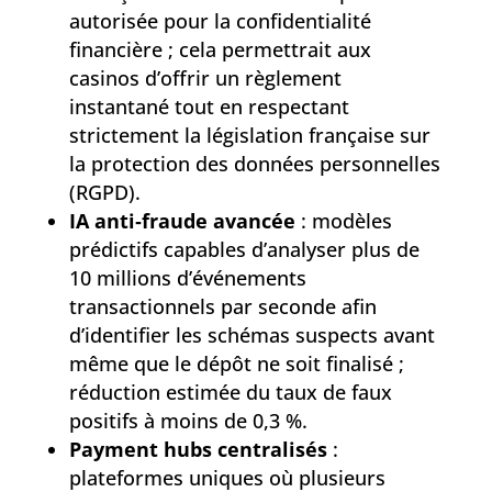
autorisée pour la confidentialité
financière ; cela permettrait aux
casinos d’offrir un règlement
instantané tout en respectant
strictement la législation française sur
la protection des données personnelles
(RGPD).
IA anti‑fraude avancée
: modèles
prédictifs capables d’analyser plus de
10 millions d’événements
transactionnels par seconde afin
d’identifier les schémas suspects avant
même que le dépôt ne soit finalisé ;
réduction estimée du taux de faux
positifs à moins de 0,3 %.
Payment hubs centralisés
:
plateformes uniques où plusieurs