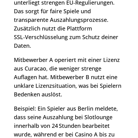
unterliegt strengen EU‑Regulierungen.
Das sorgt für faire Spiele und
transparente Auszahlungsprozesse.
Zusätzlich nutzt die Plattform
SSL‑Verschlüsselung zum Schutz deiner
Daten.
Mitbewerber A operiert mit einer Lizenz
aus Curacao, die weniger strenge
Auflagen hat. Mitbewerber B nutzt eine
unklare Lizenzsituation, was bei Spielern
Bedenken auslöst.
Beispiel: Ein Spieler aus Berlin meldete,
dass seine Auszahlung bei Slotlounge
innerhalb von 24 Stunden bearbeitet
wurde, während er bei Casino A bis zu