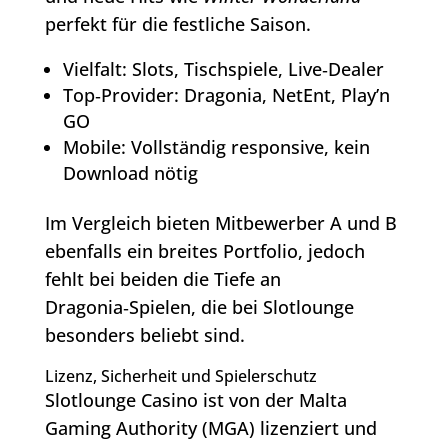
perfekt für die festliche Saison.
Vielfalt: Slots, Tischspiele, Live‑Dealer
Top‑Provider: Dragonia, NetEnt, Play’n
GO
Mobile: Vollständig responsive, kein
Download nötig
Im Vergleich bieten Mitbewerber A und B
ebenfalls ein breites Portfolio, jedoch
fehlt bei beiden die Tiefe an
Dragonia‑Spielen, die bei Slotlounge
besonders beliebt sind.
Lizenz, Sicherheit und Spielerschutz
Slotlounge Casino ist von der Malta
Gaming Authority (MGA) lizenziert und