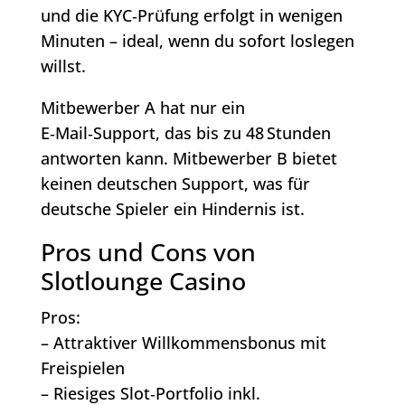
und die KYC‑Prüfung erfolgt in wenigen
Minuten – ideal, wenn du sofort loslegen
willst.
Mitbewerber A hat nur ein
E‑Mail‑Support, das bis zu 48 Stunden
antworten kann. Mitbewerber B bietet
keinen deutschen Support, was für
deutsche Spieler ein Hindernis ist.
Pros und Cons von
Slotlounge Casino
Pros:
– Attraktiver Willkommensbonus mit
Freispielen
– Riesiges Slot‑Portfolio inkl.