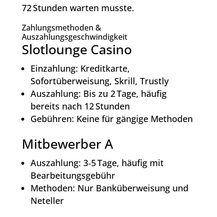
72 Stunden warten musste.
Zahlungsmethoden &
Auszahlungsgeschwindigkeit
Slotlounge Casino
Einzahlung: Kreditkarte,
Sofortüberweisung, Skrill, Trustly
Auszahlung: Bis zu 2 Tage, häufig
bereits nach 12 Stunden
Gebühren: Keine für gängige Methoden
Mitbewerber A
Auszahlung: 3‑5 Tage, häufig mit
Bearbeitungsgebühr
Methoden: Nur Banküberweisung und
Neteller