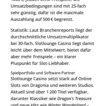
Umsatzbedingungen sind mit 25‑fach
sehr günstig, dafür ist die maximale
Auszahlung auf 500 € begrenzt.
Statistik: Laut Branchenreports liegt der
durchschnittliche Umsatzmultiplikator
bei 30‑fach. Slotlounge Casino liegt damit
leicht über dem Mittelwert, bietet dafür
aber mehr Freispiele – ein klarer
Pluspunkt für Slot‑Liebhaber.
Spielportfolio und Software‑Partner
Slotlounge Casino setzt stark auf Online
Slots von Dragonia und weiteren Studios.
Aktuell sind über 1 200 Titel verfügbar,
darunter Klassiker wie
Dragon’s Treasure
und neue Hits wie
Winter Wonderland
–