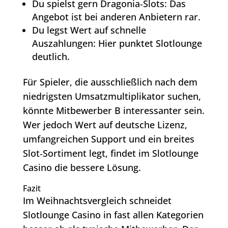
Du spielst gern Dragonia‑Slots: Das
Angebot ist bei anderen Anbietern rar.
Du legst Wert auf schnelle
Auszahlungen: Hier punktet Slotlounge
deutlich.
Für Spieler, die ausschließlich nach dem
niedrigsten Umsatzmultiplikator suchen,
könnte Mitbewerber B interessanter sein.
Wer jedoch Wert auf deutsche Lizenz,
umfangreichen Support und ein breites
Slot‑Sortiment legt, findet im Slotlounge
Casino die bessere Lösung.
Fazit
Im Weihnachtsvergleich schneidet
Slotlounge Casino in fast allen Kategorien