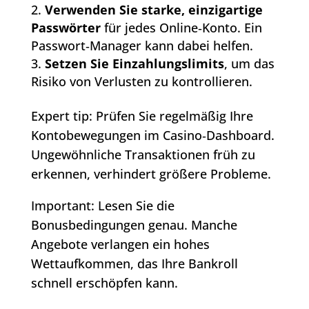
Verwenden Sie starke, einzigartige
Passwörter
für jedes Online‑Konto. Ein
Passwort‑Manager kann dabei helfen.
Setzen Sie Einzahlungslimits
, um das
Risiko von Verlusten zu kontrollieren.
Expert tip: Prüfen Sie regelmäßig Ihre
Kontobewegungen im Casino‑Dashboard.
Ungewöhnliche Transaktionen früh zu
erkennen, verhindert größere Probleme.
Important: Lesen Sie die
Bonusbedingungen genau. Manche
Angebote verlangen ein hohes
Wettaufkommen, das Ihre Bankroll
schnell erschöpfen kann.