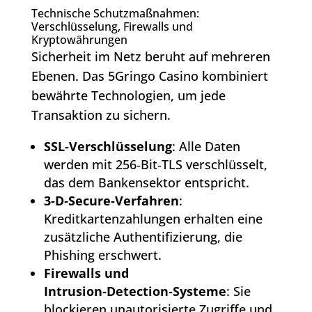
Technische Schutzmaßnahmen:
Verschlüsselung, Firewalls und
Kryptowährungen
Sicherheit im Netz beruht auf mehreren
Ebenen. Das 5Gringo Casino kombiniert
bewährte Technologien, um jede
Transaktion zu sichern.
SSL‑Verschlüsselung
: Alle Daten
werden mit 256‑Bit‑TLS verschlüsselt,
das dem Bankensektor entspricht.
3‑D‑Secure‑Verfahren
:
Kreditkartenzahlungen erhalten eine
zusätzliche Authentifizierung, die
Phishing erschwert.
Firewalls und
Intrusion‑Detection‑Systeme
: Sie
blockieren unautorisierte Zugriffe und