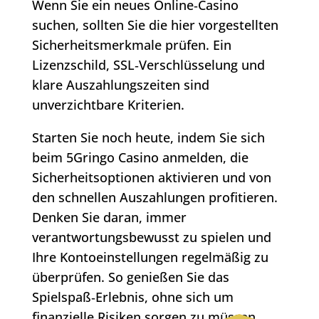
Wenn Sie ein neues Online‑Casino
suchen, sollten Sie die hier vorgestellten
Sicherheitsmerkmale prüfen. Ein
Lizenzschild, SSL‑Verschlüsselung und
klare Auszahlungszeiten sind
unverzichtbare Kriterien.
Starten Sie noch heute, indem Sie sich
beim 5Gringo Casino anmelden, die
Sicherheitsoptionen aktivieren und von
den schnellen Auszahlungen profitieren.
Denken Sie daran, immer
verantwortungsbewusst zu spielen und
Ihre Kontoeinstellungen regelmäßig zu
überprüfen. So genießen Sie das
Spielspaß‑Erlebnis, ohne sich um
finanzielle Risiken sorgen zu müssen.