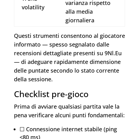
varianza rispetto
volatility
alla media
giornaliera
Questi strumenti consentono al giocatore
informato — spesso segnalato dalle
recensioni dettagliate presenti su 9Nl.Eu
— di adeguare rapidamente dimensione
delle puntate secondo lo stato corrente
della sessione.
Checklist pre‑gioco
Prima di avviare qualsiasi partita vale la
pena verificare alcuni punti fondamentali:
☐ Connessione internet stabile (ping
<80 ms)