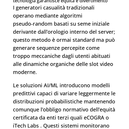
tecnologia garantisce equità e divertimento
I generatori casualità tradizionali
operano mediante algoritmi
pseudo‑random basati su seme iniziale
derivante dall’orologio interno del server;
questo metodo è ormai standard ma può
generare sequenze percepite come
troppo meccaniche dagli utenti abituati
alle dinamiche organiche delle slot video
moderne.
Le soluzioni AI/ML introducono modelli
predittivi capaci di variare leggermente le
distribuzioni probabilistiche mantenendo
comunque l’obbligo normativo dell’equità
certificata da enti terzi quali eCOGRA o
iTech Labs . Questi sistemi monitorano