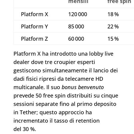
mensili
free spin
Platform X
120 000
18 %
Platform Y
85 000
22 %
Platform Z
60 000
15 %
Platform X ha introdotto una lobby live
dealer dove tre croupier esperti
gestiscono simultaneamente il lancio dei
dadi fisici ripresi da telecamere HD
multicanale. Il suo
bonus benvenuto
prevede 50 free spin distribuiti su cinque
sessioni separate fino al primo deposito
in Tether; questo approccio ha
incrementato il tasso di retention
del 30 %.