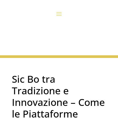
Sic Bo tra
Tradizione e
Innovazione – Come
le Piattaforme