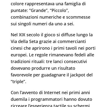
colore rappresentava una famiglia di
puntate: “Grande”, “Piccolo”,
combinazioni numeriche e scommesse
sui singoli numeri da uno a sei.
Nel XIX secolo il gioco si diffuse lungo la
Via della Seta grazie ai commercianti
cinesi che aprirono i primi tavoli nei porti
europei. Le regole rimanevano fedeli alle
tradizioni rituali: tre lanci consecutivi
dovevano produrre un risultato
favorevole per guadagnare il jackpot del
“triple”.
Con l’avvento di Internet nei primi anni
duemila i programmatori hanno dovuto
ricreare l’esperienza tactile su schermi