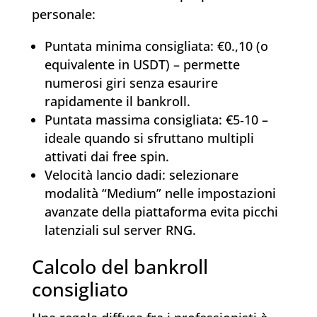
personale:
Puntata minima consigliata: €0.,10 (o
equivalente in USDT) – permette
numerosi giri senza esaurire
rapidamente il bankroll.
Puntata massima consigliata: €5‑10 –
ideale quando si sfruttano multipli
attivati dai free spin.
Velocità lancio dadi: selezionare
modalità “Medium” nelle impostazioni
avanzate della piattaforma evita picchi
latenziali sul server RNG.
Calcolo del bankroll
consigliato