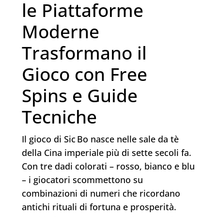
le Piattaforme
Moderne
Trasformano il
Gioco con Free
Spins e Guide
Tecniche
Il gioco di Sic Bo nasce nelle sale da tè
della Cina imperiale più di sette secoli fa.
Con tre dadi colorati – rosso, bianco e blu
– i giocatori scommettono su
combinazioni di numeri che ricordano
antichi rituali di fortuna e prosperità.