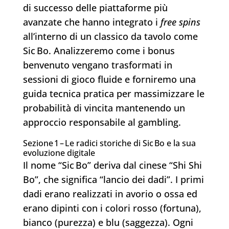
di successo delle piattaforme più
avanzate che hanno integrato i
free spins
all’interno di un classico da tavolo come
Sic Bo. Analizzeremo come i bonus
benvenuto vengano trasformati in
sessioni di gioco fluide e forniremo una
guida tecnica pratica per massimizzare le
probabilità di vincita mantenendo un
approccio responsabile al gambling.
Sezione 1 – Le radici storiche di Sic Bo e la sua
evoluzione digitale
Il nome “Sic Bo” deriva dal cinese “Shi Shi
Bo”, che significa “lancio dei dadi”. I primi
dadi erano realizzati in avorio o ossa ed
erano dipinti con i colori rosso (fortuna),
bianco (purezza) e blu (saggezza). Ogni