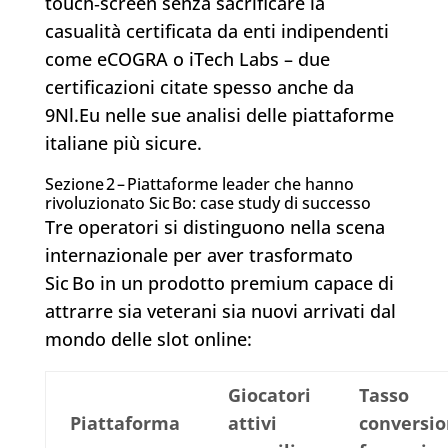
touch‑screen senza sacrificare la
casualità certificata da enti indipendenti
come eCOGRA o iTech Labs – due
certificazioni citate spesso anche da
9Nl.Eu nelle sue analisi delle piattaforme
italiane più sicure.
Sezione 2 – Piattaforme leader che hanno
rivoluzionato Sic Bo: case study di successo
Tre operatori si distinguono nella scena
internazionale per aver trasformato
Sic Bo in un prodotto premium capace di
attrarre sia veterani sia nuovi arrivati dal
mondo delle slot online:
Giocatori
Tasso
Piattaforma
attivi
conversi