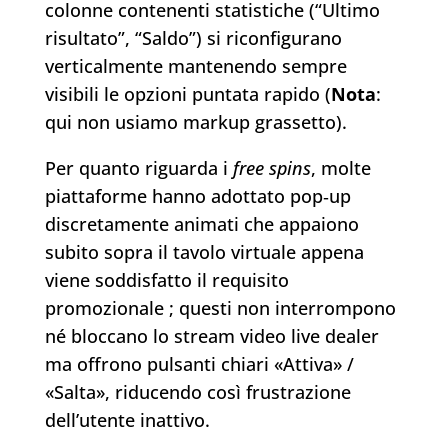
colonne contenenti statistiche (“Ultimo
risultato”, “Saldo”) si riconfigurano
verticalmente mantenendo sempre
visibili le opzioni puntata rapido (
Nota
:
qui non usiamo markup grassetto).
Per quanto riguarda i
free spins
, molte
piattaforme hanno adottato pop‑up
discretamente animati che appaiono
subito sopra il tavolo virtuale appena
viene soddisfatto il requisito
promozionale ; questi non interrompono
né bloccano lo stream video live dealer
ma offrono pulsanti chiari «Attiva» /
«Salta», riducendo così frustrazione
dell’utente inattivo.