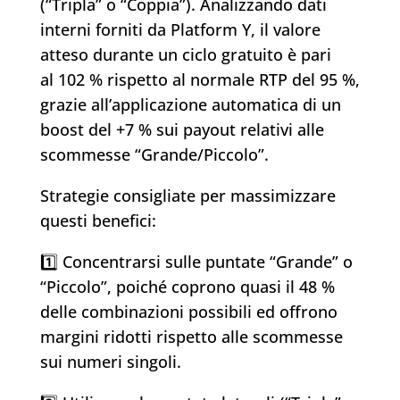
(“Tripla” o “Coppia”). Analizzando dati
interni forniti da Platform Y, il valore
atteso durante un ciclo gratuito è pari
al 102 % rispetto al normale RTP del 95 %,
grazie all’applicazione automatica di un
boost del +7 % sui payout relativi alle
scommesse “Grande/Piccolo”.
Strategie consigliate per massimizzare
questi benefici:
1️⃣ Concentrarsi sulle puntate “Grande” o
“Piccolo”, poiché coprono quasi il 48 %
delle combinazioni possibili ed offrono
margini ridotti rispetto alle scommesse
sui numeri singoli.