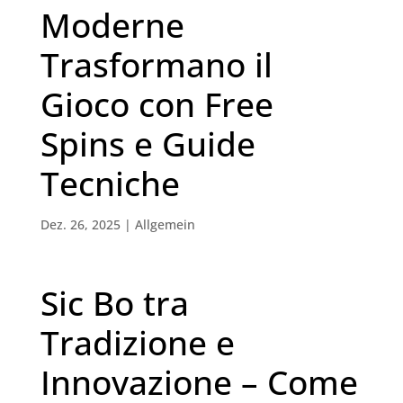
Moderne
Trasformano il
Gioco con Free
Spins e Guide
Tecniche
Dez. 26, 2025
|
Allgemein
Sic Bo tra
Tradizione e
Innovazione – Come