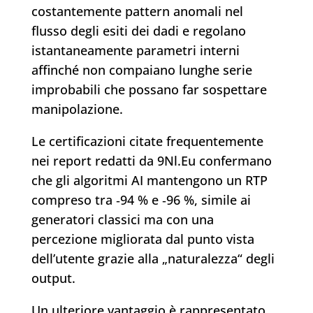
costantemente pattern anomali nel
flusso degli esiti dei dadi e regolano
istantaneamente parametri interni
affinché non compaiano lunghe serie
improbabili che possano far sospettare
manipolazione.
Le certificazioni citate frequentemente
nei report redatti da 9Nl.Eu confermano
che gli algoritmi AI mantengono un RTP
compreso tra ‑94 % e ‑96 %, simile ai
generatori classici ma con una
percezione migliorata dal punto vista
dell’utente grazie alla „naturalezza“ degli
output.
Un ulteriore vantaggio è rappresentato