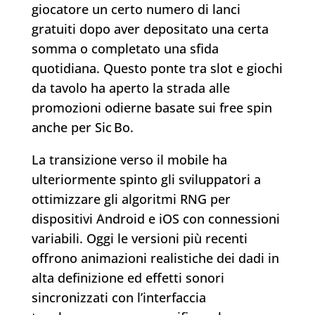
giocatore un certo numero di lanci
gratuiti dopo aver depositato una certa
somma o completato una sfida
quotidiana. Questo ponte tra slot e giochi
da tavolo ha aperto la strada alle
promozioni odierne basate sui free spin
anche per Sic Bo.
La transizione verso il mobile ha
ulteriormente spinto gli sviluppatori a
ottimizzare gli algoritmi RNG per
dispositivi Android e iOS con connessioni
variabili. Oggi le versioni più recenti
offrono animazioni realistiche dei dadi in
alta definizione ed effetti sonori
sincronizzati con l’interfaccia