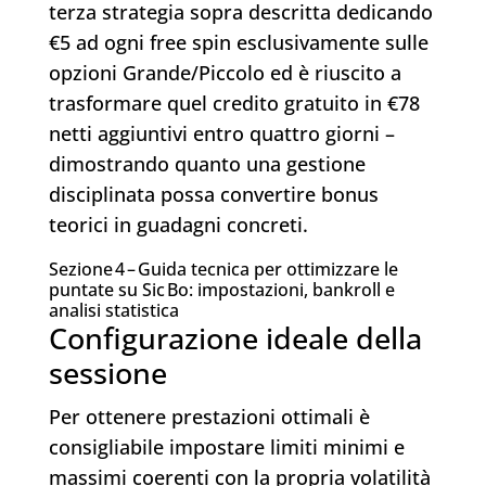
terza strategia sopra descritta dedicando
€5 ad ogni free spin esclusivamente sulle
opzioni Grande/Piccolo ed è riuscito a
trasformare quel credito gratuito in €78
netti aggiuntivi entro quattro giorni –
dimostrando quanto una gestione
disciplinata possa convertire bonus
teorici in guadagni concreti.
Sezione 4 – Guida tecnica per ottimizzare le
puntate su Sic Bo: impostazioni, bankroll e
analisi statistica
Configurazione ideale della
sessione
Per ottenere prestazioni ottimali è
consigliabile impostare limiti minimi e
massimi coerenti con la propria volatilità