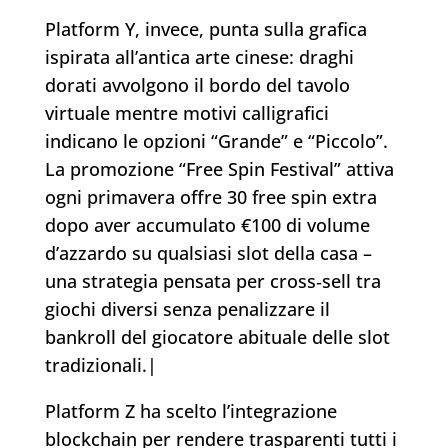
Platform Y, invece, punta sulla grafica
ispirata all’antica arte cinese: draghi
dorati avvolgono il bordo del tavolo
virtuale mentre motivi calligrafici
indicano le opzioni “Grande” e “Piccolo”.
La promozione “Free Spin Festival” attiva
ogni primavera offre 30 free spin extra
dopo aver accumulato €100 di volume
d’azzardo su qualsiasi slot della casa –
una strategia pensata per cross‑sell tra
giochi diversi senza penalizzare il
bankroll del giocatore abituale delle slot
tradizionali.|
Platform Z ha scelto l’integrazione
blockchain per rendere trasparenti tutti i