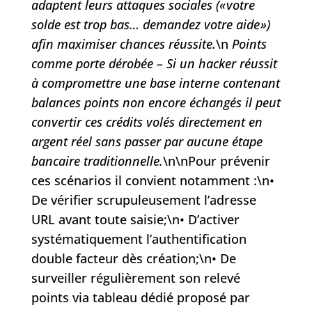
adaptent leurs attaques sociales (« votre
solde est trop bas… demandez votre aide »)
afin maximiser chances réussite.
\n
Points
comme porte dérobée – Si un hacker réussit
à compromettre une base interne contenant
balances points non encore échangés il peut
convertir ces crédits volés directement en
argent réel sans passer par aucune étape
bancaire traditionnelle.
\n\nPour prévenir
ces scénarios il convient notamment :\n•
De vérifier scrupuleusement l’adresse
URL avant toute saisie;\n• D’activer
systématiquement l’authentification
double facteur dès création;\n• De
surveiller régulièrement son relevé
points via tableau dédié proposé par