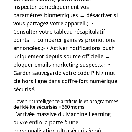
Inspecter périodiquement vos
paramètres biometriques → désactiver si
vous partagez votre appareil.;- •
Consulter votre tableau récapitulatif
points → comparer gains vs promotions
annoncées.;- • Activer notifications push
uniquement depuis source officielle →
bloquer emails marketing suspects.;- •
Garder sauvegardé votre code PIN / mot
clé hors ligne dans coffre-fort numérique
sécurisé.|
L’avenir : intelligence artificielle et programmes
de fidélité sécurisés ≈ 360 moms
L’arrivée massive du Machine Learning
ouvre enfin la porte à une
personnalisation ultra­sécurisée où