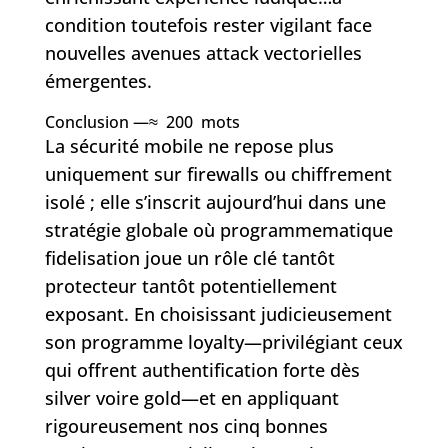
condition toutefois rester vigilant face
nouvelles avenues attack vectorielles
émergentes.
Conclusion —≈ 200 mots
La sécurité mobile ne repose plus
uniquement sur firewalls ou chiffrement
isolé ; elle s’inscrit aujourd’hui dans une
stratégie globale où programme­matique
fidelisation joue un rôle clé tantôt
protecteur tantôt potentiellement
exposant. En choisissant judicieusement
son programme loyalty—privilégiant ceux
qui offrent authentifi­cation forte dès
silver voire gold—et en appliquant
rigoureusement nos cinq bonnes