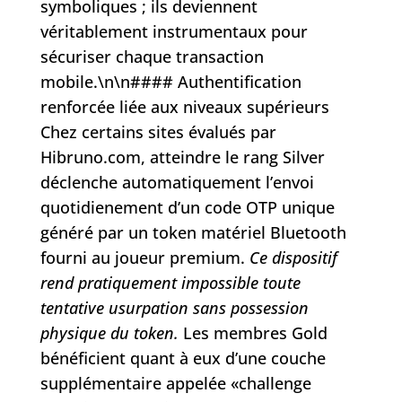
symboliques ; ils deviennent
véritablement instrumentaux pour
sécuriser chaque transaction
mobile.\n\n#### Authentification
renforcée liée aux niveaux supérieurs
Chez certains sites évalués par
Hibruno.com, atteindre le rang Silver
déclenche automatiquement l’envoi
quotidienement d’un code OTP unique
généré par un token matériel Bluetooth
fourni au joueur premium.
Ce dispositif
rend pratiquement impossible toute
tentative usurpation sans possession
physique du token.
Les membres Gold
bénéficient quant à eux d’une couche
supplémentaire appelée «​challenge