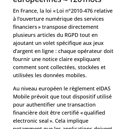
En France, la loi « Loi n°2010‑476 relative
à l’ouverture numérique des services
financiers » transpose directement
plusieurs articles du RGPD tout en
ajoutant un volet spécifique aux jeux
d’argent en ligne : chaque opérateur doit
fournir une notice claire expliquant
comment sont collectées, stockées et
utilisées les données mobiles.
Au niveau européen le règlement eIDAS
Mobile prévoit que tout dispositif utilisé
pour authentifier une transaction
financière doit être certifié « qualified
electronic seal ». Cela implique
notamment que les applications doivent