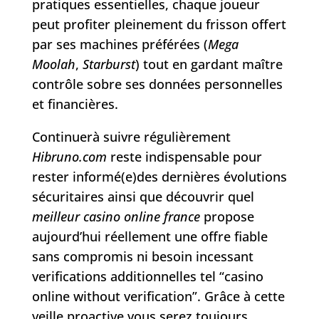
pratiques essentielles, chaque joueur
peut profiter pleinement du frisson offert
par ses machines préférées (
Mega
Moolah
,
Starburst
) tout en gardant maître
contrôle sobre ses données personnelles
et financières.​
Continuerà suivre régulièrement
Hibruno.com
reste indispensable pour
rester informé(e)des dernières évolutions
sécuritaires ainsi que découvrir quel
meilleur casino online france
propose
aujourd’hui réellement une offre fiable
sans compromis ni besoin incessant
verifications additionnelles tel “casino
online without verification”. Grâce à cette
veille proactive vous serez toujours