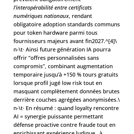
l’interopérabilité entre certificats
numériques nationaux
, rendant
obligatoire adoption standards communs
pour token hardware parmi tous
fournisseurs majeurs avant fin2027.^[4]\
n-\t· Ainsi future génération IA pourra
offrir “offres personnalisées sans
compromis”, combinant augmentation
temporaire jusqu’à +150 % tours gratuits
lorsque profil jugé low risk tout en
masquant complètement données brutes
derrière couches agrégées anonymisées.\
n-\t· En résumé : quand loyalty rencontre
AI = synergie puissante permettant
défense proactive contre fraude tout en
enrichissant expérience ludique…à