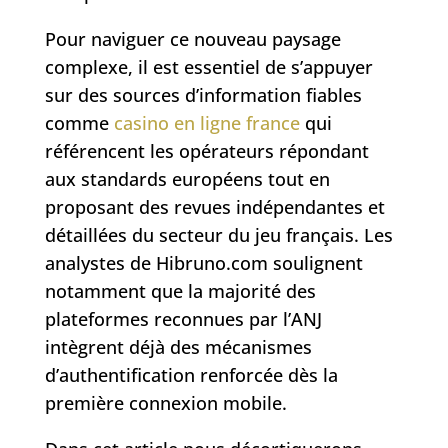
Pour naviguer ce nouveau paysage
complexe, il est essentiel de s’appuyer
sur des sources d’information fiables
comme
casino en ligne france
qui
référencent les opérateurs répondant
aux standards européens tout en
proposant des revues indépendantes et
détaillées du secteur du jeu français. Les
analystes de Hibruno.com soulignent
notamment que la majorité des
plateformes reconnues par l’ANJ
intègrent déjà des mécanismes
d’authentification renforcée dès la
première connexion mobile.