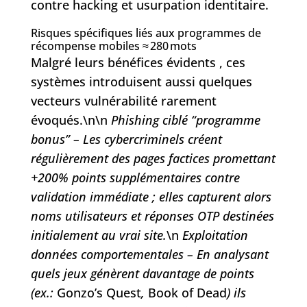
contre hacking et usurpation identitaire.
Risques spécifiques liés aux programmes de
récompense mobiles ≈ 280 mots
Malgré leurs bénéfices évidents , ces
systèmes introduisent aussi quelques
vecteurs vulnérabilité rarement
évoqués.\n\n
Phishing ciblé “programme
bonus” – Les cybercriminels créent
régulièrement des pages factices promettant
+200% points supplémentaires contre
validation immédiate ; elles capturent alors
noms utilisateurs et réponses OTP destinées
initialement au vrai site.
\n
Exploitation
données comportementales – En analysant
quels jeux génèrent davantage de points
(ex.:
Gonzo’s Quest
,
Book of Dead
) ils