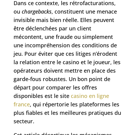
Dans ce contexte, les rétrofacturations,
ou
chargebacks
, constituent une menace
invisible mais bien réelle. Elles peuvent
être déclenchées par un client
mécontent, une fraude ou simplement
une incompréhension des conditions de
jeu. Pour éviter que ces litiges n’érodent
la relation entre le casino et le joueur, les
opérateurs doivent mettre en place des
garde-fous robustes. Un bon point de
départ pour comparer les offres
disponibles est le site
casino en ligne
france
, qui répertorie les plateformes les
plus fiables et les meilleures pratiques du
secteur.
Cet article décortique les mécanismes