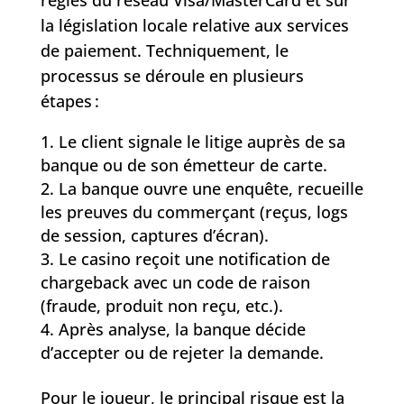
la législation locale relative aux services
de paiement. Techniquement, le
processus se déroule en plusieurs
étapes :
Le client signale le litige auprès de sa
banque ou de son émetteur de carte.
La banque ouvre une enquête, recueille
les preuves du commerçant (reçus, logs
de session, captures d’écran).
Le casino reçoit une notification de
chargeback avec un code de raison
(fraude, produit non reçu, etc.).
Après analyse, la banque décide
d’accepter ou de rejeter la demande.
Pour le joueur, le principal risque est la