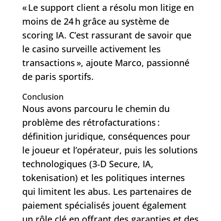
« Le support client a résolu mon litige en
moins de 24 h grâce au système de
scoring IA. C’est rassurant de savoir que
le casino surveille activement les
transactions », ajoute Marco, passionné
de paris sportifs.
Conclusion
Nous avons parcouru le chemin du
problème des rétrofacturations :
définition juridique, conséquences pour
le joueur et l’opérateur, puis les solutions
technologiques (3‑D Secure, IA,
tokenisation) et les politiques internes
qui limitent les abus. Les partenaires de
paiement spécialisés jouent également
un rôle clé en offrant des garanties et des