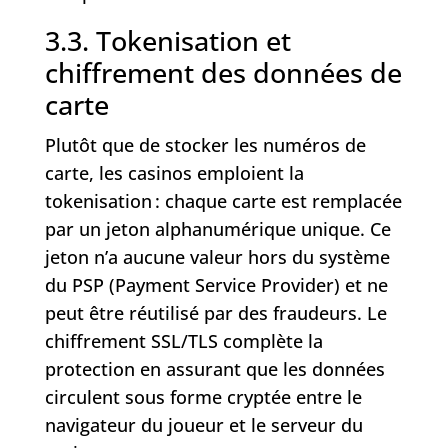
3.3. Tokenisation et
chiffrement des données de
carte
Plutôt que de stocker les numéros de
carte, les casinos emploient la
tokenisation : chaque carte est remplacée
par un jeton alphanumérique unique. Ce
jeton n’a aucune valeur hors du système
du PSP (Payment Service Provider) et ne
peut être réutilisé par des fraudeurs. Le
chiffrement SSL/TLS complète la
protection en assurant que les données
circulent sous forme cryptée entre le
navigateur du joueur et le serveur du