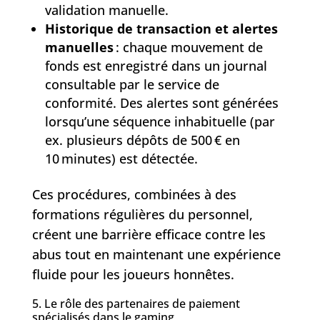
validation manuelle.
Historique de transaction et alertes
manuelles
: chaque mouvement de
fonds est enregistré dans un journal
consultable par le service de
conformité. Des alertes sont générées
lorsqu’une séquence inhabituelle (par
ex. plusieurs dépôts de 500 € en
10 minutes) est détectée.
Ces procédures, combinées à des
formations régulières du personnel,
créent une barrière efficace contre les
abus tout en maintenant une expérience
fluide pour les joueurs honnêtes.
5. Le rôle des partenaires de paiement
spécialisés dans le gaming