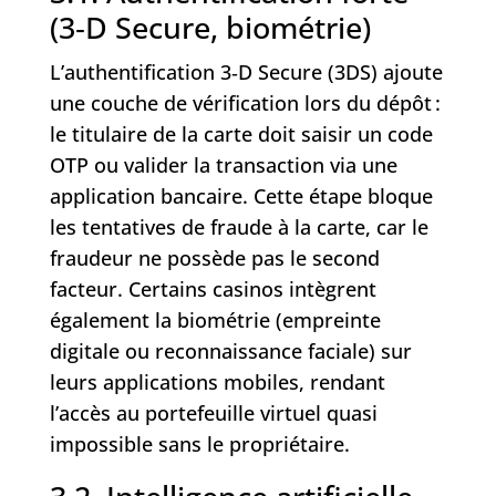
(3‑D Secure, biométrie)
L’authentification 3‑D Secure (3DS) ajoute
une couche de vérification lors du dépôt :
le titulaire de la carte doit saisir un code
OTP ou valider la transaction via une
application bancaire. Cette étape bloque
les tentatives de fraude à la carte, car le
fraudeur ne possède pas le second
facteur. Certains casinos intègrent
également la biométrie (empreinte
digitale ou reconnaissance faciale) sur
leurs applications mobiles, rendant
l’accès au portefeuille virtuel quasi
impossible sans le propriétaire.