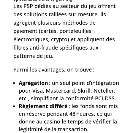
Les PSP dédiés au secteur du jeu offrent
des solutions taillées sur mesure. Ils
agrègent plusieurs méthodes de
paiement (cartes, portefeuilles
électroniques, crypto) et appliquent des
filtres anti‑fraude spécifiques aux
patterns de jeu.
Parmi les avantages, on trouve :
Agrégation
: un seul point d’intégration
pour Visa, Mastercard, Skrill, Neteller,
etc., simplifiant la conformité PCI‑DSS.
Règlement différé
: les fonds sont mis
en réserve pendant 48 heures, ce qui
donne au casino le temps de vérifier la
légitimité de la transaction.