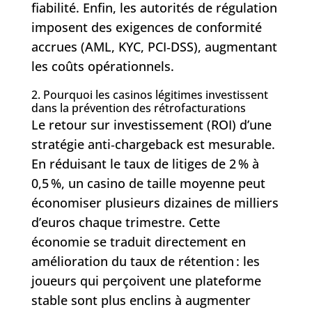
fiabilité. Enfin, les autorités de régulation
imposent des exigences de conformité
accrues (AML, KYC, PCI‑DSS), augmentant
les coûts opérationnels.
2. Pourquoi les casinos légitimes investissent
dans la prévention des rétrofacturations
Le retour sur investissement (ROI) d’une
stratégie anti‑chargeback est mesurable.
En réduisant le taux de litiges de 2 % à
0,5 %, un casino de taille moyenne peut
économiser plusieurs dizaines de milliers
d’euros chaque trimestre. Cette
économie se traduit directement en
amélioration du taux de rétention : les
joueurs qui perçoivent une plateforme
stable sont plus enclins à augmenter