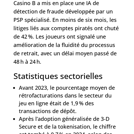
Casino B a mis en place une IA de
détection de fraude développée par un
PSP spécialisé. En moins de six mois, les
litiges liés aux comptes piratés ont chuté
de 42 %. Les joueurs ont signalé une
amélioration de la fluidité du processus
de retrait, avec un délai moyen passé de
48 h à 24 h.
Statistiques sectorielles
Avant 2023, le pourcentage moyen de
rétrofacturations dans le secteur du
jeu en ligne était de 1,9 % des
transactions de dépôt.
Après l’adoption généralisée de 3‑D
Secure et de la tokenisation, le chiffre