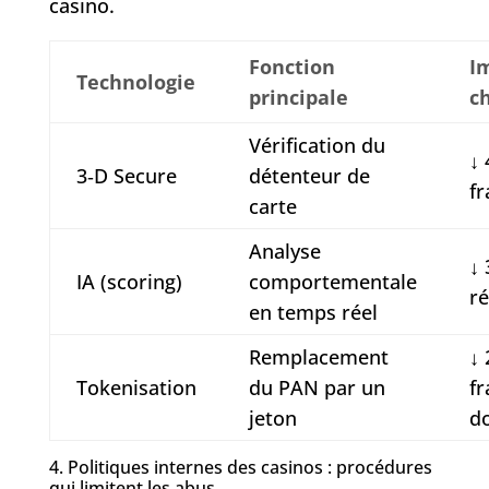
casino.
Fonction
I
Technologie
principale
c
Vérification du
↓ 
3‑D Secure
détenteur de
f
carte
Analyse
↓ 
IA (scoring)
comportementale
ré
en temps réel
Remplacement
↓ 
Tokenisation
du PAN par un
fr
jeton
d
4. Politiques internes des casinos : procédures
qui limitent les abus