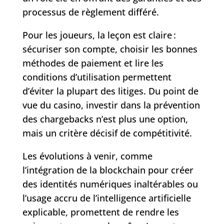
processus de règlement différé.
Pour les joueurs, la leçon est claire :
sécuriser son compte, choisir les bonnes
méthodes de paiement et lire les
conditions d’utilisation permettent
d’éviter la plupart des litiges. Du point de
vue du casino, investir dans la prévention
des chargebacks n’est plus une option,
mais un critère décisif de compétitivité.
Les évolutions à venir, comme
l’intégration de la blockchain pour créer
des identités numériques inaltérables ou
l’usage accru de l’intelligence artificielle
explicable, promettent de rendre les