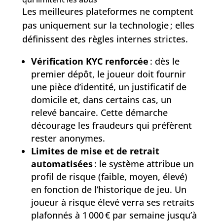
Les meilleures plateformes ne comptent
pas uniquement sur la technologie ; elles
définissent des règles internes strictes.
Vérification KYC renforcée
: dès le
premier dépôt, le joueur doit fournir
une pièce d’identité, un justificatif de
domicile et, dans certains cas, un
relevé bancaire. Cette démarche
décourage les fraudeurs qui préfèrent
rester anonymes.
Limites de mise et de retrait
automatisées
: le système attribue un
profil de risque (faible, moyen, élevé)
en fonction de l’historique de jeu. Un
joueur à risque élevé verra ses retraits
plafonnés à 1 000 € par semaine jusqu’à