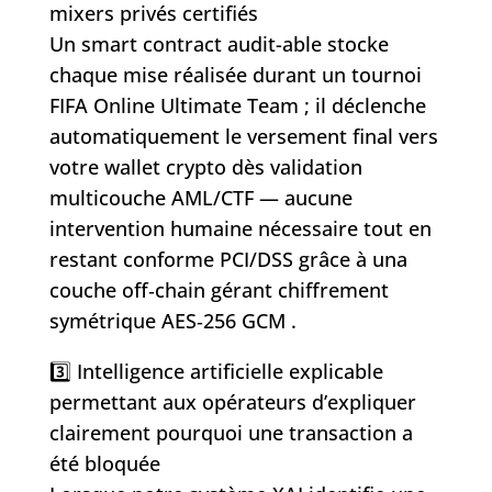
mixers privés certifiés
Un smart contract audit-able stocke
chaque mise réalisée durant un tournoi
FIFA Online Ultimate Team ; il déclenche
automatiquement le versement final vers
votre wallet crypto dès validation
multicouche AML/CTF — aucune
intervention humaine nécessaire tout en
restant conforme PCI/DSS grâce à una
couche off‑chain gérant chiffrement
symétrique AES‐256 GCM .
3️⃣ Intelligence artificielle explicable
permettant aux opérateurs d’expliquer
clairement pourquoi une transaction a
été bloquée