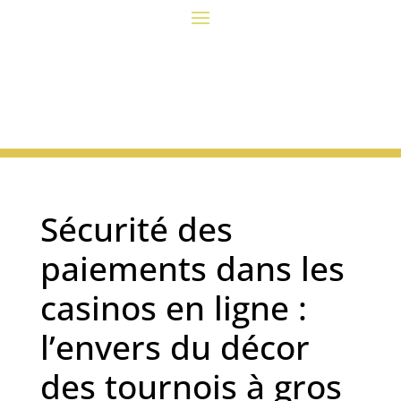
Sécurité des
paiements dans les
casinos en ligne :
l’envers du décor
des tournois à gros