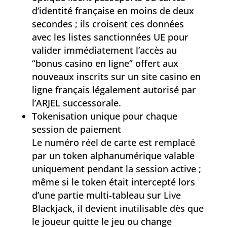
d’identité française en moins de deux
secondes ; ils croisent ces données
avec les listes sanctionnées UE pour
valider immédiatement l’accès au
“bonus casino en ligne” offert aux
nouveaux inscrits sur un site casino en
ligne français légalement autorisé par
l’ARJEL successorale.
Tokenisation unique pour chaque
session de paiement
Le numéro réel de carte est remplacé
par un token alphanumérique valable
uniquement pendant la session active ;
même si le token était intercepté lors
d’une partie multi‑tableau sur Live
Blackjack, il devient inutilisable dès que
le joueur quitte le jeu ou change