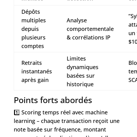
Dépôts
“Sy
multiples
Analyse
att
depuis
comportementale
un 
plusieurs
& corrélations IP
$1
comptes
Limites
Retraits
Bl
dynamiques
instantanés
te
basées sur
après gain
SC
historique
Points forts abordés
1️⃣ Scoring temps réel avec machine
learning – chaque transaction reçoit une
note basée sur fréquence, montant