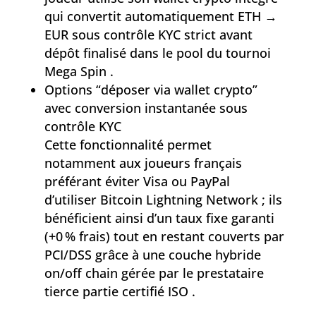
qui convertit automatiquement ETH →
EUR sous contrôle KYC strict avant
dépôt finalisé dans le pool du tournoi
Mega Spin .
Options “déposer via wallet crypto”
avec conversion instantanée sous
contrôle KYC
Cette fonctionnalité permet
notamment aux joueurs français
préférant éviter Visa ou PayPal
d’utiliser Bitcoin Lightning Network ; ils
bénéficient ainsi d’un taux fixe garanti
(+0 % frais) tout en restant couverts par
PCI/DSS grâce à une couche hybride
on/off chain gérée par le prestataire
tierce partie certifié ISO .