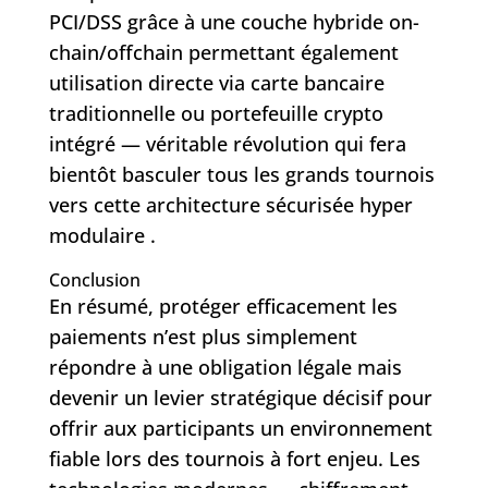
PCI/DSS grâce à une couche hybride on­
chain/off­chain permettant également
utilisation directe via carte bancaire
traditionnelle ou portefeuille crypto
intégré — véritable révolution qui fera
bientôt basculer tous les grands tournois
vers cette architecture sécurisée hyper
modulaire .
Conclusion
En résumé, protéger efficacement les
paiements n’est plus simplement
répondre à une obligation légale mais
devenir un levier stratégique décisif pour
offrir aux participants un environnement
fiable lors des tournois à fort enjeu. Les