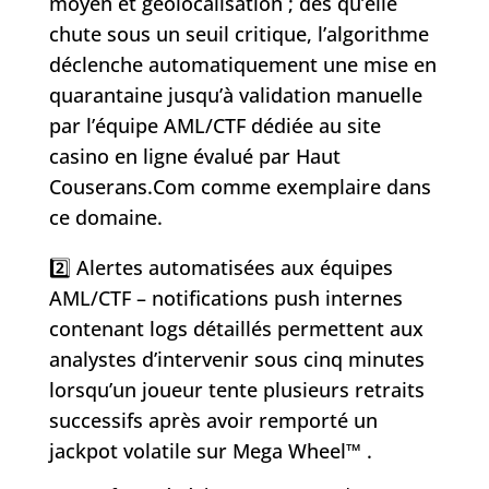
moyen et géolocalisation ; dès qu’elle
chute sous un seuil critique, l’algorithme
déclenche automatiquement une mise en
quarantaine jusqu’à validation manuelle
par l’équipe AML/CTF dédiée au site
casino en ligne évalué par Haut
Couserans.Com comme exemplaire dans
ce domaine.
2️⃣ Alertes automatisées aux équipes
AML/CTF – notifications push internes
contenant logs détaillés permettent aux
analystes d’intervenir sous cinq minutes
lorsqu’un joueur tente plusieurs retraits
successifs après avoir remporté un
jackpot volatile sur Mega Wheel™ .