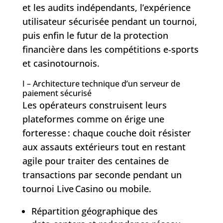
et les audits indépendants, l’expérience
utilisateur sécurisée pendant un tournoi,
puis enfin le futur de la protection
financière dans les compétitions e‑sports
et casinotournois.
I – Architecture technique d’un serveur de
paiement sécurisé
Les opérateurs construisent leurs
plateformes comme on érige une
forteresse : chaque couche doit résister
aux assauts extérieurs tout en restant
agile pour traiter des centaines de
transactions par seconde pendant un
tournoi Live Casino ou mobile.
Répartition géographique des