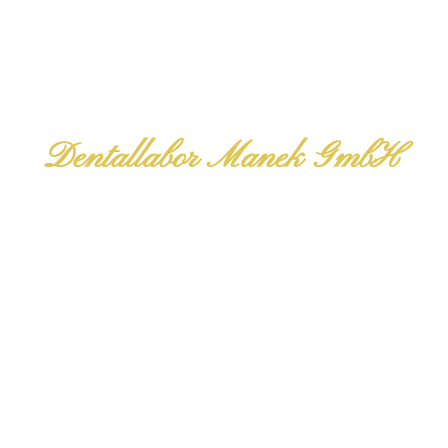
Dentallabor Manek GmbH