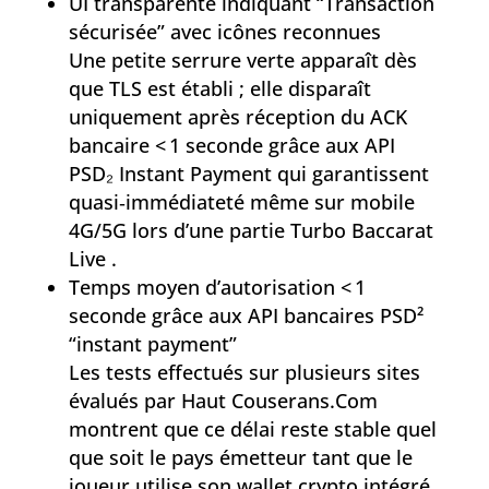
UI transparente indiquant “Transaction
sécurisée” avec icônes reconnues
Une petite serrure verte apparaît dès
que TLS est établi ; elle disparaît
uniquement après réception du ACK
bancaire < 1 seconde grâce aux API
PSD₂ Instant Payment qui garantissent
quasi‐immédiateté même sur mobile
4G/5G lors d’une partie Turbo Baccarat
Live .
Temps moyen d’autorisation < 1
seconde grâce aux API bancaires PSD²
“instant payment”
Les tests effectués sur plusieurs sites
évalués par Haut Couserans.Com
montrent que ce délai reste stable quel
que soit le pays émetteur tant que le
joueur utilise son wallet crypto intégré