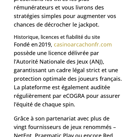
rémunérateurs et vous livrons des
stratégies simples pour augmenter vos
chances de décrocher le jackpot.
Historique, licences et fiabilité du site
Fondé en 2019,
casinoarcachonfr.com
possède une licence délivrée par
l’Autorité Nationale des Jeux (ANJ),
garantissant un cadre légal strict et une
protection optimale des joueurs français.
La plateforme est également auditée
régulièrement par eCOGRA pour assurer
l’équité de chaque spin.
Grâce à son partenariat avec plus de
vingt fournisseurs de jeux renommés –
NetEnt, Pragmatic Play ou encore Red