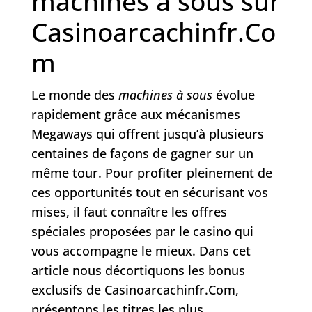
machines à sous sur
Casinoarcachinfr.Co
m
Le monde des
machines à sous
évolue
rapidement grâce aux mécanismes
Megaways qui offrent jusqu’à plusieurs
centaines de façons de gagner sur un
même tour. Pour profiter pleinement de
ces opportunités tout en sécurisant vos
mises, il faut connaître les offres
spéciales proposées par le casino qui
vous accompagne le mieux. Dans cet
article nous décortiquons les bonus
exclusifs de Casinoarcachinfr.Com,
présentons les titres les plus