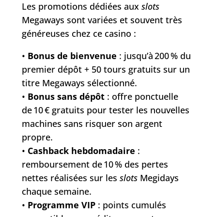
Les promotions dédiées aux
slots
Megaways sont variées et souvent très
généreuses chez ce casino :
•
Bonus de bienvenue
: jusqu’à 200 % du
premier dépôt + 50 tours gratuits sur un
titre Megaways sélectionné.
•
Bonus sans dépôt
: offre ponctuelle
de 10 € gratuits pour tester les nouvelles
machines sans risquer son argent
propre.
•
Cashback hebdomadaire
:
remboursement de 10 % des pertes
nettes réalisées sur les
slots
Megidays
chaque semaine.
•
Programme VIP
: points cumulés