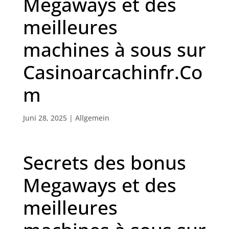
Megaways et des
meilleures
machines à sous sur
Casinoarcachinfr.Co
m
Juni 28, 2025
|
Allgemein
Secrets des bonus
Megaways et des
meilleures