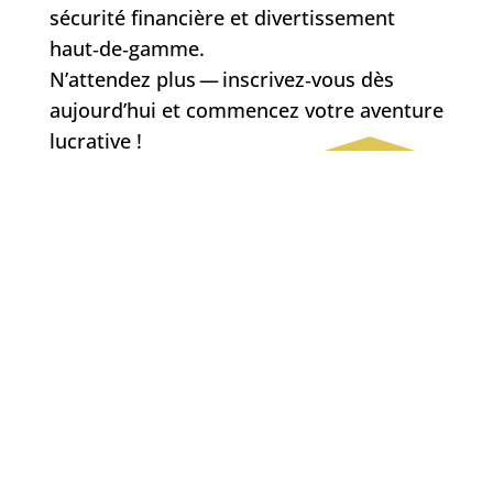
sécurité financière et divertissement
haut‑de‑gamme.
N’attendez plus — inscrivez‑vous dès
aujourd’hui et commencez votre aventure
lucrative !
Home
|
Datenschutz
|
Impressum
Planung und Realisierung durch
UPA‑Webdesign.de
aus Bedburg-Hau