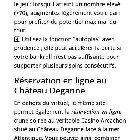
le jeu : lorsqu’il atteint un nombre élevé
(>70), augmentez légèrement votre pari
pour profiter du potentiel maximal du
tour.
4️⃣ Utilisez la fonction “autoplay” avec
prudence ; elle peut accélérer la perte si
votre bankroll n’est pas suffisante pour
supporter plusieurs spins consécutifs.
Réservation en ligne au
Château Deganne
En dehors du virtuel, le même site
permet également la
réservation en ligne
d’une soirée au véritable Casino Arcachon
situé au Château Deganne face à la mer
Atlantique. Vous pouvez ainsi combiner