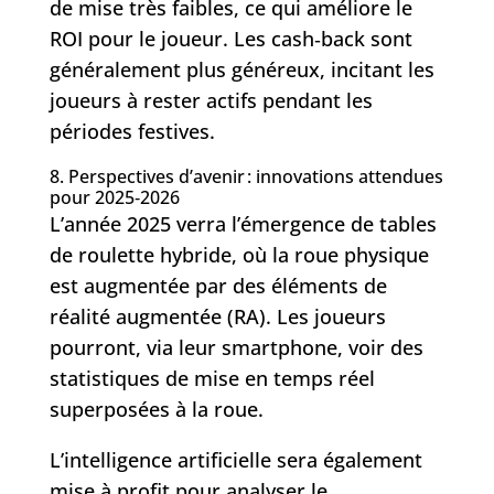
de mise très faibles, ce qui améliore le
ROI pour le joueur. Les cash‑back sont
généralement plus généreux, incitant les
joueurs à rester actifs pendant les
périodes festives.
8. Perspectives d’avenir : innovations attendues
pour 2025‑2026
L’année 2025 verra l’émergence de tables
de roulette hybride, où la roue physique
est augmentée par des éléments de
réalité augmentée (RA). Les joueurs
pourront, via leur smartphone, voir des
statistiques de mise en temps réel
superposées à la roue.
L’intelligence artificielle sera également
mise à profit pour analyser le