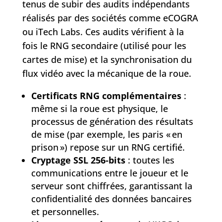
tenus de subir des audits indépendants
réalisés par des sociétés comme eCOGRA
ou iTech Labs. Ces audits vérifient à la
fois le RNG secondaire (utilisé pour les
cartes de mise) et la synchronisation du
flux vidéo avec la mécanique de la roue.
Certificats RNG complémentaires
:
même si la roue est physique, le
processus de génération des résultats
de mise (par exemple, les paris « en
prison ») repose sur un RNG certifié.
Cryptage SSL 256‑bits
: toutes les
communications entre le joueur et le
serveur sont chiffrées, garantissant la
confidentialité des données bancaires
et personnelles.