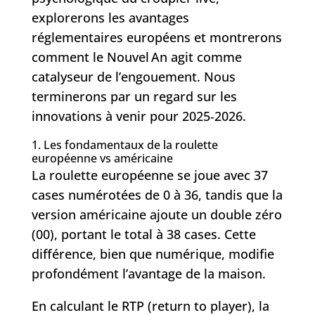
explorerons les avantages
réglementaires européens et montrerons
comment le Nouvel An agit comme
catalyseur de l’engouement. Nous
terminerons par un regard sur les
innovations à venir pour 2025‑2026.
1. Les fondamentaux de la roulette
européenne vs américaine
La roulette européenne se joue avec 37
cases numérotées de 0 à 36, tandis que la
version américaine ajoute un double zéro
(00), portant le total à 38 cases. Cette
différence, bien que numérique, modifie
profondément l’avantage de la maison.
En calculant le RTP (return to player), la