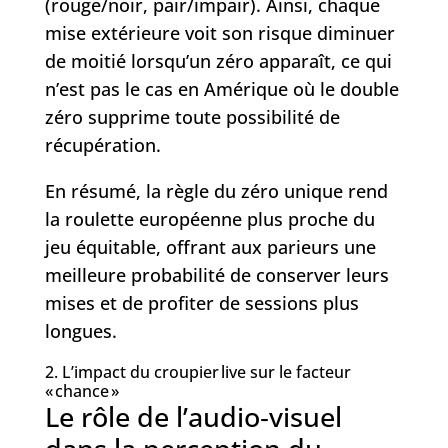
(rouge/noir, pair/impair). Ainsi, chaque
mise extérieure voit son risque diminuer
de moitié lorsqu’un zéro apparaît, ce qui
n’est pas le cas en Amérique où le double
zéro supprime toute possibilité de
récupération.
En résumé, la règle du zéro unique rend
la roulette européenne plus proche du
jeu équitable, offrant aux parieurs une
meilleure probabilité de conserver leurs
mises et de profiter de sessions plus
longues.
2. L’impact du croupier live sur le facteur
« chance »
Le rôle de l’audio‑visuel