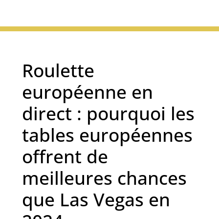
Roulette
européenne en
direct : pourquoi les
tables européennes
offrent de
meilleures chances
que Las Vegas en