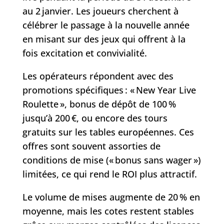
au 2 janvier. Les joueurs cherchent à
célébrer le passage à la nouvelle année
en misant sur des jeux qui offrent à la
fois excitation et convivialité.
Les opérateurs répondent avec des
promotions spécifiques : « New Year Live
Roulette », bonus de dépôt de 100 %
jusqu’à 200 €, ou encore des tours
gratuits sur les tables européennes. Ces
offres sont souvent assorties de
conditions de mise (« bonus sans wager »)
limitées, ce qui rend le ROI plus attractif.
Le volume de mises augmente de 20 % en
moyenne, mais les cotes restent stables