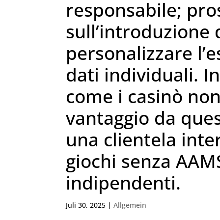
responsabile; pro
sull’introduzione d
personalizzare l’e
dati individuali. 
come i casinò no
vantaggio da ques
una clientela inte
giochi senza AAMS 
indipendenti.
Juli 30, 2025
|
Allgemein