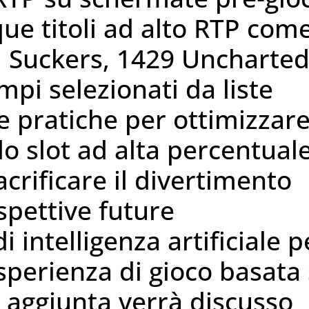
que titoli ad alto RTP com
d Suckers, 1429 Uncharte
mpi selezionati da liste
ie pratiche per ottimizzare 
do slot ad alta percentual
acrificare il divertimento
spettive future
i intelligenza artificiale p
sperienza di gioco basata
In aggiunta verrà discusso