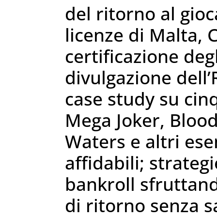
del ritorno al gioc
licenze di Malta,
certificazione deg
divulgazione dell
case study su cin
Mega Joker, Bloo
Waters e altri ese
affidabili; strateg
bankroll sfruttan
di ritorno senza s