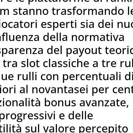
m stanno trasformando l
iocatori esperti sia dei nu
influenza della normativa
sparenza del payout teori
tra slot classiche a tre rul
que rulli con percentuali d
ri al novantasei per cen
zionalità bonus avanzate,
 progressivi e delle
ilità sul valore percepito