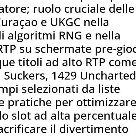
atore; ruolo cruciale delle
 Curaçao e UKGC nella
li algoritmi RNG e nella
’RTP su schermate pre‑gio
que titoli ad alto RTP com
d Suckers, 1429 Uncharte
mpi selezionati da liste
ie pratiche per ottimizzare 
do slot ad alta percentual
acrificare il divertimento