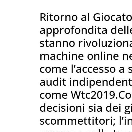
Ritorno al Giocator
approfondita dell
stanno rivoluziona
machine online n
come l’accesso a st
audit indipendent
come Wtc2019.Co
decisioni sia dei g
scommettitori; l’