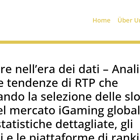
Home
Über U
e nell’era dei dati – Anali
e tendenze di RTP che
ndo la selezione delle slo
el mercato iGaming global
atistiche dettagliate, gli
i e le piattaforme di rank