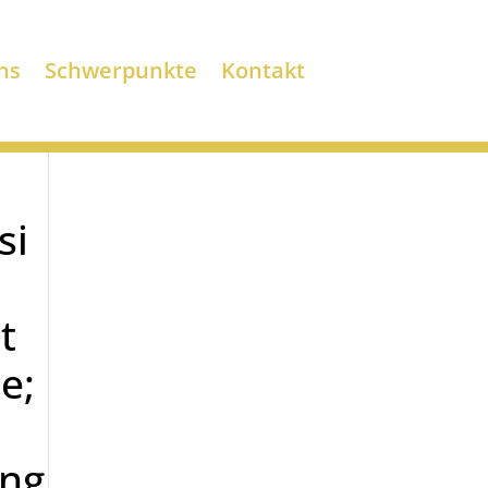
ns
Schwerpunkte
Kontakt
si
t
e;
ing