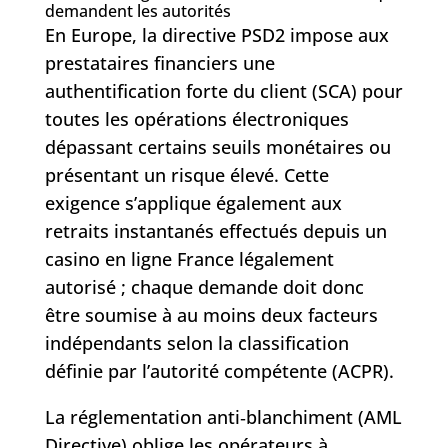
demandent les autorités
En Europe, la directive PSD2 impose aux
prestataires financiers une
authentification forte du client (SCA) pour
toutes les opérations électroniques
dépassant certains seuils monétaires ou
présentant un risque élevé. Cette
exigence s’applique également aux
retraits instantanés effectués depuis un
casino en ligne France légalement
autorisé ; chaque demande doit donc
être soumise à au moins deux facteurs
indépendants selon la classification
définie par l’autorité compétente (ACPR).
La réglementation anti‑blanchiment (AML
Directive) oblige les opérateurs à