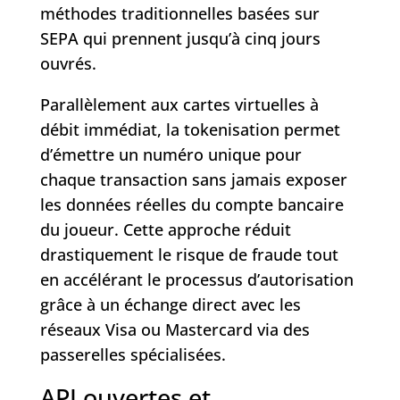
méthodes traditionnelles basées sur
SEPA qui prennent jusqu’à cinq jours
ouvrés.
Parallèlement aux cartes virtuelles à
débit immédiat, la tokenisation permet
d’émettre un numéro unique pour
chaque transaction sans jamais exposer
les données réelles du compte bancaire
du joueur. Cette approche réduit
drastiquement le risque de fraude tout
en accélérant le processus d’autorisation
grâce à un échange direct avec les
réseaux Visa ou Mastercard via des
passerelles spécialisées.
API ouvertes et