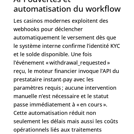
automatisation du workflow
Les casinos modernes exploitent des
webhooks pour déclencher
automatiquement le versement dès que
le système interne confirme l’identité KYC
et le solde disponible. Une fois
l’événement « withdrawal_requested »
reçu, le moteur financier invoque l’API du
prestataire instant‑pay avec les
paramètres requis ; aucune intervention
manuelle n’est nécessaire et le statut
passe immédiatement à « en cours ».
Cette automatisation réduit non
seulement les délais mais aussi les coûts
opérationnels liés aux traitements