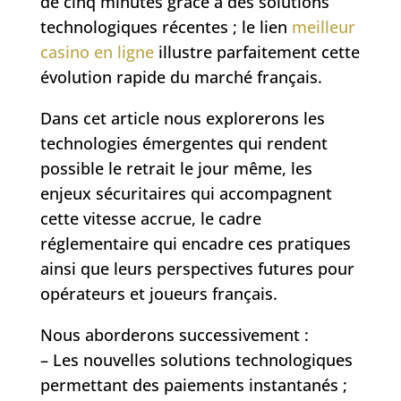
de cinq minutes grâce à des solutions
technologiques récentes ; le lien
meilleur
casino en ligne
illustre parfaitement cette
évolution rapide du marché français.
Dans cet article nous explorerons les
technologies émergentes qui rendent
possible le retrait le jour même, les
enjeux sécuritaires qui accompagnent
cette vitesse accrue, le cadre
réglementaire qui encadre ces pratiques
ainsi que leurs perspectives futures pour
opérateurs et joueurs français.
Nous aborderons successivement :
– Les nouvelles solutions technologiques
permettant des paiements instantanés ;