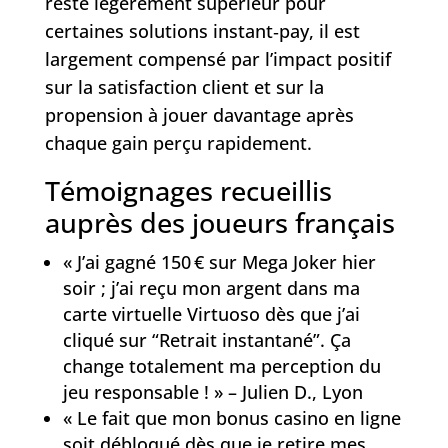
reste légèrement supérieur pour
certaines solutions instant‑pay, il est
largement compensé par l’impact positif
sur la satisfaction client et sur la
propension à jouer davantage après
chaque gain perçu rapidement.
Témoignages recueillis
auprès des joueurs français
« J’ai gagné 150 € sur Mega Joker hier
soir ; j’ai reçu mon argent dans ma
carte virtuelle Virtuoso dès que j’ai
cliqué sur “Retrait instantané”. Ça
change totalement ma perception du
jeu responsable ! » – Julien D., Lyon
« Le fait que mon bonus casino en ligne
soit débloqué dès que je retire mes