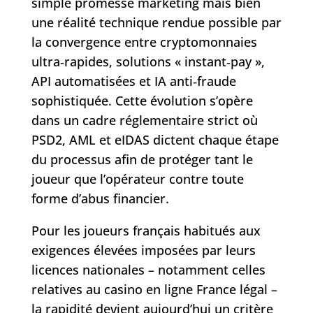
simple promesse marketing mais bien
une réalité technique rendue possible par
la convergence entre cryptomonnaies
ultra‑rapides, solutions « instant‑pay »,
API automatisées et IA anti‑fraude
sophistiquée. Cette évolution s’opère
dans un cadre réglementaire strict où
PSD2, AML et eIDAS dictent chaque étape
du processus afin de protéger tant le
joueur que l’opérateur contre toute
forme d’abus financier.
Pour les joueurs français habitués aux
exigences élevées imposées par leurs
licences nationales – notamment celles
relatives au casino en ligne France légal –
la rapidité devient aujourd’hui un critère