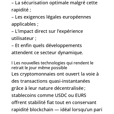
– La sécurisation optimale malgré cette
rapidité ;
– Les exigences légales européennes
applicables ;
– L’impact direct sur l’expérience
utilisateur ;
– Et enfin quels développements
attendent ce secteur dynamique.
I Les nouvelles technologies qui rendent le
retrait le jour même possible
Les cryptomonnaies ont ouvert la voie à
des transactions quasi-instantanées
grâce à leur nature décentralisée ;
stablecoins comme USDC ou EURS
offrent stabilité fiat tout en conservant
rapidité blockchain — idéal lorsqu’un pari