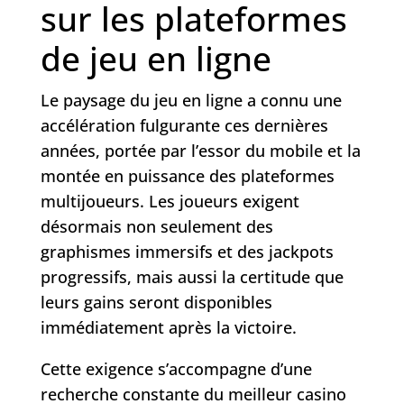
sur les plateformes
de jeu en ligne
Le paysage du jeu en ligne a connu une
accélération fulgurante ces dernières
années, portée par l’essor du mobile et la
montée en puissance des plateformes
multijoueurs. Les joueurs exigent
désormais non seulement des
graphismes immersifs et des jackpots
progressifs, mais aussi la certitude que
leurs gains seront disponibles
immédiatement après la victoire.
Cette exigence s’accompagne d’une
recherche constante du meilleur casino