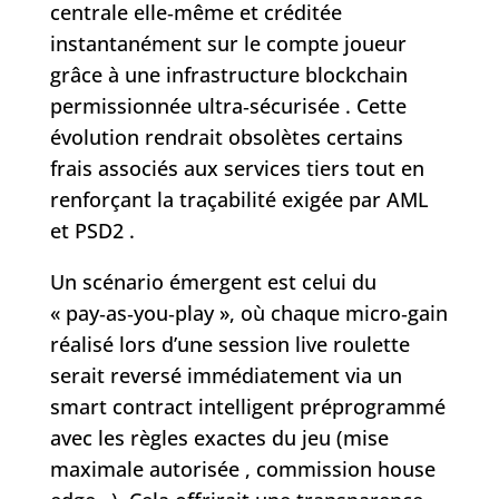
centrale elle‑même et créditée
instantanément sur le compte joueur
grâce à une infrastructure blockchain
permissionnée ultra‑sécurisée . Cette
évolution rendrait obsolètes certains
frais associés aux services tiers tout en
renforçant la traçabilité exigée par AML
et PSD2 .
Un scénario émergent est celui du
« pay‑as‑you‑play », où chaque micro‑gain
réalisé lors d’une session live roulette
serait reversé immédiatement via un
smart contract intelligent préprogrammé
avec les règles exactes du jeu (mise
maximale autorisée , commission house