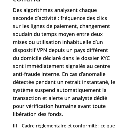
Des algorithmes analysent chaque
seconde d’activité : fréquence des clics
sur les lignes de paiement, changement
soudain du temps moyen entre deux
mises ou utilisation inhabituelle d’un
dispositif VPN depuis un pays différent
du domicile déclaré dans le dossier KYC
sont immédiatement signalés au centre
anti‑fraude interne. En cas d’anomalie
détectée pendant un retrait instantané, le
système suspend automatiquement la
transaction et alerte un analyste dédié
pour vérification humaine avant toute
libération des fonds.
III – Cadre réglementaire et conformité : ce que