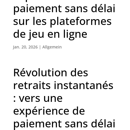
paiement sans délai
sur les plateformes
de jeu en ligne
Jan. 20, 2026
|
Allgemein
Révolution des
retraits instantanés
: vers une
expérience de
paiement sans délai