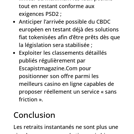
tout en restant conforme aux
exigences PSD2 ;
Anticiper l’arrivée possible du CBDC
européen en testant déjà des solutions
fiat tokenisées afin d’être prêts dès que
la législation sera stabilisée ;
Exploiter les classements détaillés
publiés régulièrement par
Escapistmagazine.Com pour
positionner son offre parmi les
meilleurs casino en ligne capables de
proposer réellement un service « sans
friction ».
Conclusion
Les retraits instantanés ne sont plus une