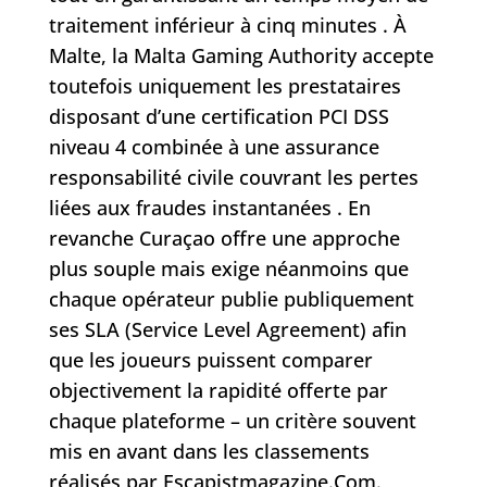
traitement inférieur à cinq minutes . À
Malte, la Malta Gaming Authority accepte
toutefois uniquement les prestataires
disposant d’une certification PCI DSS
niveau 4 combinée à une assurance
responsabilité civile couvrant les pertes
liées aux fraudes instantanées . En
revanche Curaçao offre une approche
plus souple mais exige néanmoins que
chaque opérateur publie publiquement
ses SLA (Service Level Agreement) afin
que les joueurs puissent comparer
objectivement la rapidité offerte par
chaque plateforme – un critère souvent
mis en avant dans les classements
réalisés par Escapistmagazine.Com.