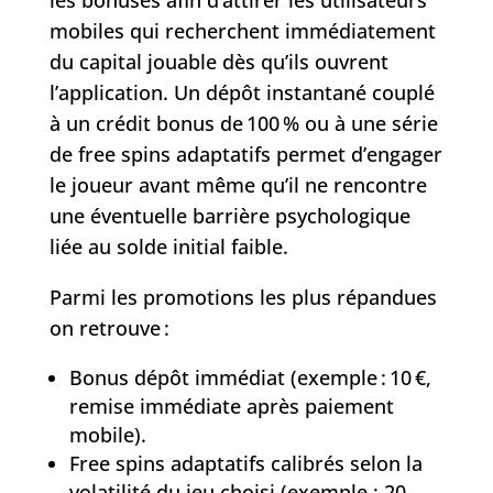
les bonuses afin d’attirer les utilisateurs
mobiles qui recherchent immédiatement
du capital jouable dès qu’ils ouvrent
l’application. Un dépôt instantané couplé
à un crédit bonus de 100 % ou à une série
de free spins adaptatifs permet d’engager
le joueur avant même qu’il ne rencontre
une éventuelle barrière psychologique
liée au solde initial faible.​
Parmi les promotions les plus répandues
on retrouve :
Bonus dépôt immédiat (exemple : 10 €,
remise immédiate après paiement
mobile).
Free spins adaptatifs calibrés selon la
volatilité du jeu choisi (exemple : 20