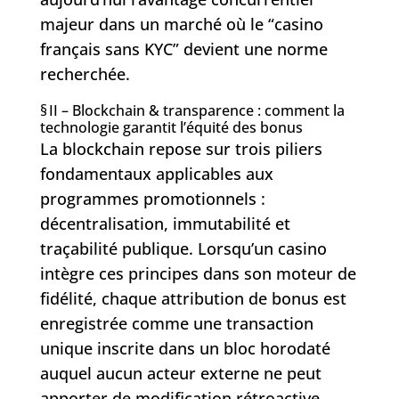
majeur dans un marché où le “casino
français sans KYC” devient une norme
recherchée.
§ II – Blockchain & transparence : comment la
technologie garantit l’équité des bonus
La blockchain repose sur trois piliers
fondamentaux applicables aux
programmes promotionnels :
décentralisation, immutabilité et
traçabilité publique. Lorsqu’un casino
intègre ces principes dans son moteur de
fidélité, chaque attribution de bonus est
enregistrée comme une transaction
unique inscrite dans un bloc horodaté
auquel aucun acteur externe ne peut
apporter de modification rétroactive.​