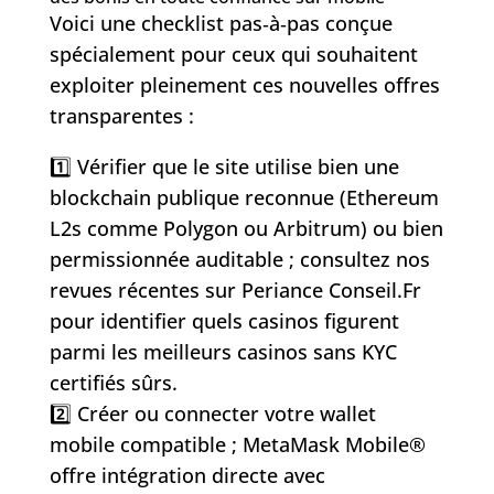
Voici une checklist pas‑à‑pas conçue
spécialement pour ceux qui souhaitent
exploiter pleinement ces nouvelles offres
transparentes :
1️⃣ Vérifier que le site utilise bien une
blockchain publique reconnue (Ethereum
L2s comme Polygon ou Arbitrum) ou bien
permissionnée auditable ; consultez nos
revues récentes sur Periance Conseil.Fr
pour identifier quels casinos figurent
parmi les meilleurs casinos sans KYC
certifiés sûrs.
2️⃣ Créer ou connecter votre wallet
mobile compatible ; MetaMask Mobile®
offre intégration directe avec