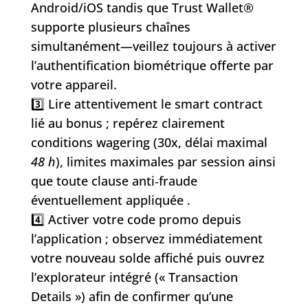
Android/iOS tandis que Trust Wallet®
supporte plusieurs chaînes
simultanément—veillez toujours à activer
l’authentification biométrique offerte par
votre appareil.
3️⃣ Lire attentivement le smart contract
lié au bonus ; repérez clairement
conditions wagering (30x, délai maximal
48 h
), limites maximales par session ainsi
que toute clause anti‑fraude
éventuellement appliquée .
4️⃣ Activer votre code promo depuis
l’application ; observez immédiatement
votre nouveau solde affiché puis ouvrez
l’explorateur intégré (« Transaction
Details ») afin de confirmer qu’une