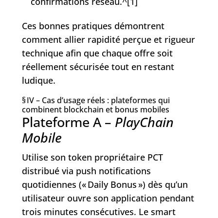
confirmations réseau.^[1]
Ces bonnes pratiques démontrent
comment allier rapidité perçue et rigueur
technique afin que chaque offre soit
réellement sécurisée tout en restant
ludique.
§ IV – Cas d’usage réels : plateformes qui
combinent blockchain et bonus mobiles
Plateforme A –
PlayChain
Mobile
Utilise son token propriétaire PCT
distribué via push notifications
quotidiennes (« Daily Bonus ») dès qu’un
utilisateur ouvre son application pendant
trois minutes consécutives. Le smart