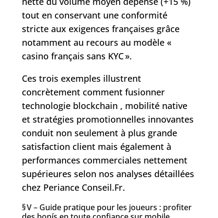
nette du volume moyen dépensé (+15 %)
tout en conservant une conformité
stricte aux exigences françaises grâce
notamment au recours au modèle «
casino français sans KYC ».
Ces trois exemples illustrent
concrètement comment fusionner
technologie blockchain , mobilité native
et stratégies promotionnelles innovantes
conduit non seulement à plus grande
satisfaction client mais également à
performances commerciales nettement
supérieures selon nos analyses détaillées
chez Periance Conseil.Fr.
§ V – Guide pratique pour les joueurs : profiter
des bonís en toute confiance sur mobile