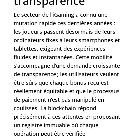
transparence
Le secteur de l’iGaming a connu une
mutation rapide ces dernières années :
les joueurs passent désormais de leurs
ordinateurs fixes à leurs smartphones et
tablettes, exigeant des expériences
fluides et instantanées. Cette mobilité
s’accompagne d’une demande croissante
de transparence ; les utilisateurs veulent
être sûrs que chaque bonus reçu est
réellement équitable et que le processus
de paiement n’est pas manipulé en
coulisses. La blockchain répond
précisément à ces attentes en proposant
un registre immuable où chaque
opération peut être vérifiée