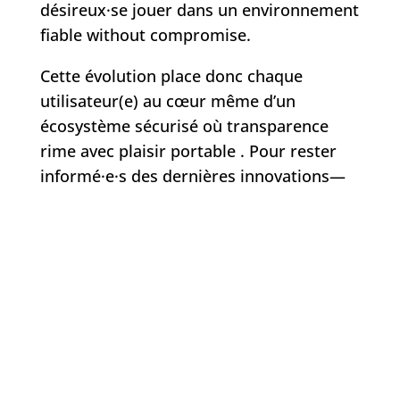
désireux·se jouer dans un environnement
fiable without compromise​.
Cette évolution place donc chaque
utilisateur(e) au cœur même d’un
écosystème sécurisé où transparence
rime avec plaisir portable . Pour rester
informé·e·s des dernières innovations—
nouveaux tokens dédiés aux promotions
mobiles, évolutions réglementaires
françaises autour du “casino fiable sans
KYC”, améliorations UX…—n’hésitez pasà
consulter régulièrement nos analyses
détaillées chez
Periance Conseil.Fr
. Nous
mettons notre expertise juridique‐
technique au service des passionnés afin