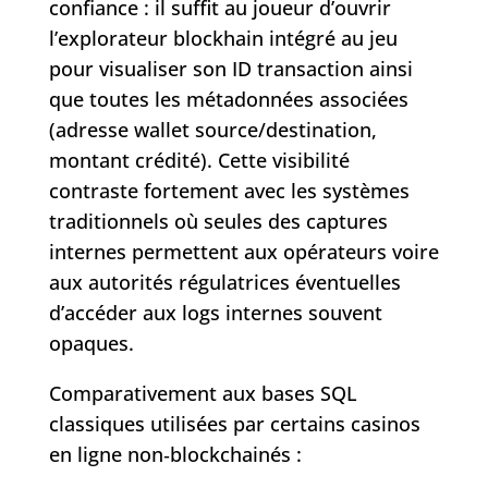
confiance : il suffit au joueur d’ouvrir
l’explorateur blockhain intégré au jeu
pour visualiser son ID transaction ainsi
que toutes les métadonnées associées
(adresse wallet source/destination,
montant crédité). Cette visibilité
contraste fortement avec les systèmes
traditionnels où seules des captures
internes permettent aux opérateurs voire
aux autorités régulatrices éventuelles
d’accéder aux logs internes souvent
opaques.​
Comparativement aux bases SQL
classiques utilisées par certains casinos
en ligne non‑blockchainés :