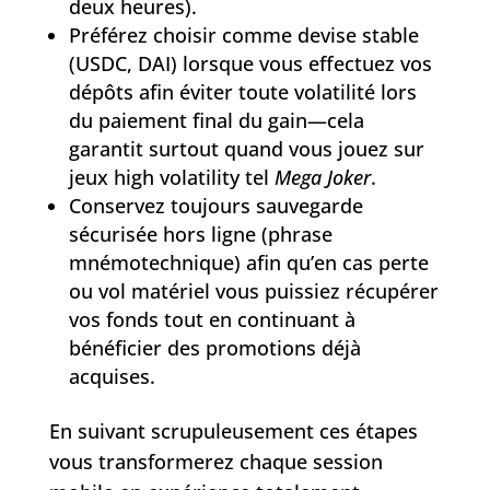
deux heures).
Préférez choisir comme devise stable
(USDC, DAI) lorsque vous effectuez vos
dépôts afin éviter toute volatilité lors
du paiement final du gain—cela
garantit surtout quand vous jouez sur
jeux high volatility tel
Mega Joker
.
Conservez toujours sauvegarde
sécurisée hors ligne (phrase
mnémotechnique) afin qu’en cas perte
ou vol matériel vous puissiez récupérer
vos fonds tout en continuant à
bénéficier des promotions déjà
acquises​.
En suivant scrupuleusement ces étapes
vous transformerez chaque session