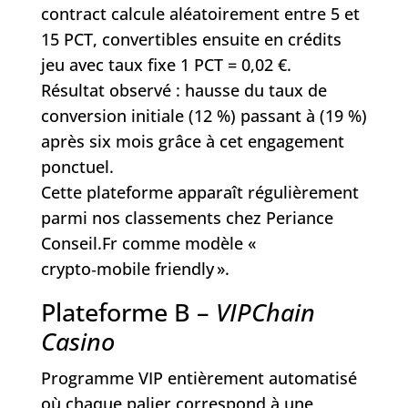
contract calcule aléatoirement entre 5 et
15 PCT, convertibles ensuite en crédits
jeu avec taux fixe 1 PCT = 0,02 €.
Résultat observé : hausse du taux de
conversion initiale (12 %) passant à (19 %)
après six mois grâce à cet engagement
ponctuel.
Cette plateforme apparaît régulièrement
parmi nos classements chez Periance
Conseil.Fr comme modèle «
crypto‑mobile friendly ».
Plateforme B –
VIPChain
Casino
Programme VIP entièrement automatisé
où chaque palier correspond à une