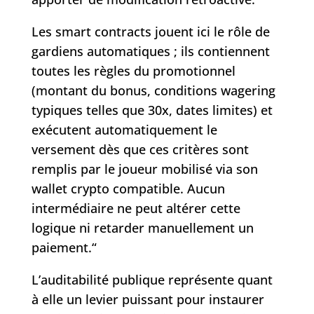
Les smart contracts jouent ici le rôle de
gardiens automatiques ; ils contiennent
toutes les règles du promotionnel
(montant du bonus, conditions wagering
typiques telles que 30x, dates limites) et
exécutent automatiquement le
versement dès que ces critères sont
remplis par le joueur mobilisé via son
wallet crypto compatible. Aucun
intermédiaire ne peut altérer cette
logique ni retarder manuellement un
paiement.“​
L’auditabilité publique représente quant
à elle un levier puissant pour instaurer