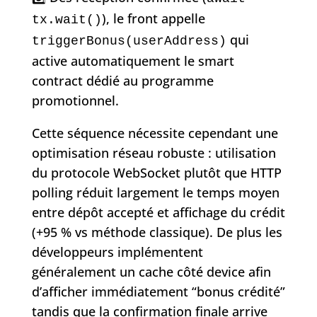
), le front appelle
tx.wait()
qui
triggerBonus(userAddress)
active automatiquement le smart
contract dédié au programme
promotionnel.​
Cette séquence nécessite cependant une
optimisation réseau robuste : utilisation
du protocole WebSocket plutôt que HTTP
polling réduit largement le temps moyen
entre dépôt accepté et affichage du crédit
(+95 % vs méthode classique). De plus les
développeurs implémentent
généralement un cache côté device afin
d’afficher immédiatement “bonus crédité”
tandis que la confirmation finale arrive