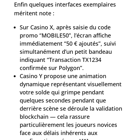
Enfin quelques interfaces exemplaires
méritent note :
Sur Casino X, après saisie du code
promo “MOBILE50”, l’écran affiche
immédiatement “50 € ajoutés”, suivi
simultanément d’un petit bandeau
indiquant “Transaction TX1234
confirmée sur Polygon”.
Casino Y propose une animation
dynamique représentant visuellement
votre solde qui grimpe pendant
quelques secondes pendant que
derrière scène se déroule la validation
blockchain — cela rassure
particulièrement les joueurs novices
face aux délais inhérents aux