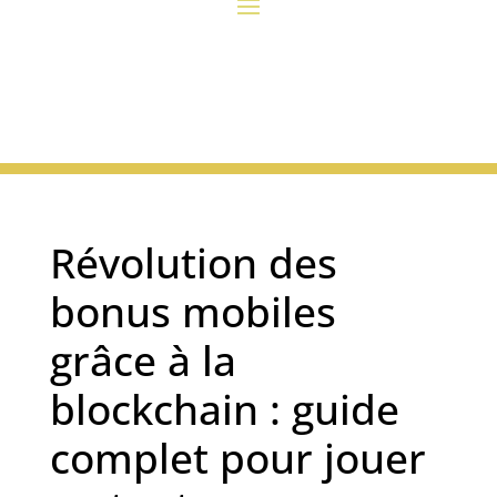
Révolution des
bonus mobiles
grâce à la
blockchain : guide
complet pour jouer