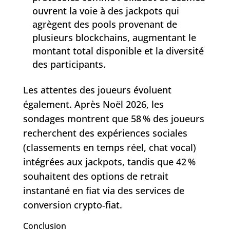
ouvrent la voie à des jackpots qui
agrègent des pools provenant de
plusieurs blockchains, augmentant le
montant total disponible et la diversité
des participants.
Les attentes des joueurs évoluent
également. Après Noël 2026, les
sondages montrent que 58 % des joueurs
recherchent des expériences sociales
(classements en temps réel, chat vocal)
intégrées aux jackpots, tandis que 42 %
souhaitent des options de retrait
instantané en fiat via des services de
conversion crypto‑fiat.
Conclusion