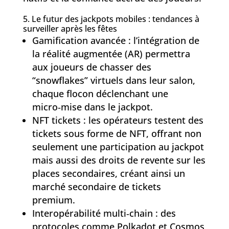
5. Le futur des jackpots mobiles : tendances à
surveiller après les fêtes
Gamification avancée : l’intégration de
la réalité augmentée (AR) permettra
aux joueurs de chasser des
“snowflakes” virtuels dans leur salon,
chaque flocon déclenchant une
micro‑mise dans le jackpot.
NFT tickets : les opérateurs testent des
tickets sous forme de NFT, offrant non
seulement une participation au jackpot
mais aussi des droits de revente sur les
places secondaires, créant ainsi un
marché secondaire de tickets
premium.
Interopérabilité multi‑chain : des
protocoles comme Polkadot et Cosmos