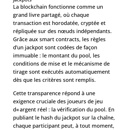
La blockchain fonctionne comme un
grand livre partagé, où chaque
transaction est horodatée, cryptée et
répliquée sur des nœuds indépendants.
Grâce aux smart contracts, les règles
d’un jackpot sont codées de façon
immuable : le montant du pool, les
conditions de mise et le mécanisme de
tirage sont exécutés automatiquement
dès que les critères sont remplis.
Cette transparence répond à une
exigence cruciale des joueurs de jeu
d« argent réel : la vérification du pool. En
publiant le hash du jackpot sur la chaîne,
chaque participant peut, à tout moment,