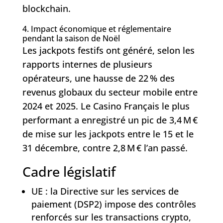
blockchain.
4. Impact économique et réglementaire
pendant la saison de Noël
Les jackpots festifs ont généré, selon les
rapports internes de plusieurs
opérateurs, une hausse de 22 % des
revenus globaux du secteur mobile entre
2024 et 2025. Le Casino Français le plus
performant a enregistré un pic de 3,4 M €
de mise sur les jackpots entre le 15 et le
31 décembre, contre 2,8 M € l’an passé.
Cadre législatif
UE : la Directive sur les services de
paiement (DSP2) impose des contrôles
renforcés sur les transactions crypto,