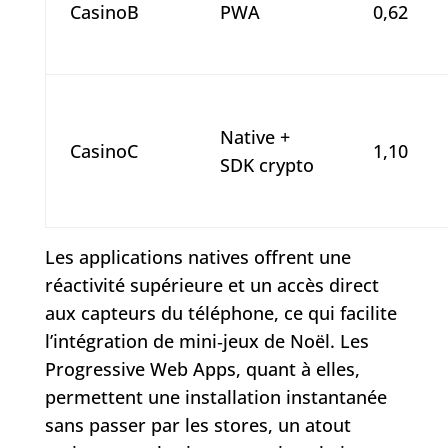
CasinoB
PWA
0,62
Native +
CasinoC
1,10
SDK crypto
Les applications natives offrent une
réactivité supérieure et un accès direct
aux capteurs du téléphone, ce qui facilite
l’intégration de mini‑jeux de Noël. Les
Progressive Web Apps, quant à elles,
permettent une installation instantanée
sans passer par les stores, un atout