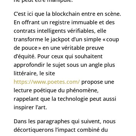
C’est ici que la blockchain entre en scène.
En offrant un registre immuable et des
contrats intelligents vérifiables, elle
transforme le jackpot d’un simple « coup
de pouce » en une véritable preuve
d’équité. Pour ceux qui souhaitent
approfondir le sujet sous un angle plus
littéraire, le site
https://www.poetes.com/
propose une
lecture poétique du phénomène,
rappelant que la technologie peut aussi
inspirer l’art.
Dans les paragraphes qui suivent, nous
décortiquerons l’impact combiné du