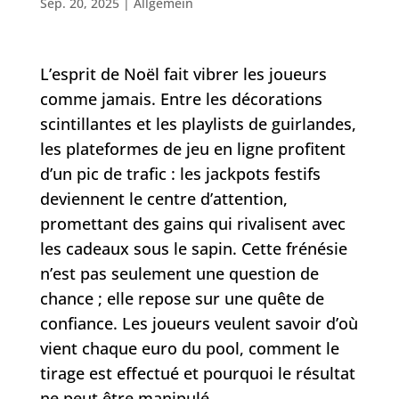
Sep. 20, 2025
|
Allgemein
L’esprit de Noël fait vibrer les joueurs
comme jamais. Entre les décorations
scintillantes et les playlists de guirlandes,
les plateformes de jeu en ligne profitent
d’un pic de trafic : les jackpots festifs
deviennent le centre d’attention,
promettant des gains qui rivalisent avec
les cadeaux sous le sapin. Cette frénésie
n’est pas seulement une question de
chance ; elle repose sur une quête de
confiance. Les joueurs veulent savoir d’où
vient chaque euro du pool, comment le
tirage est effectué et pourquoi le résultat
ne peut être manipulé.