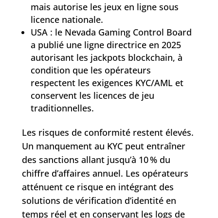
mais autorise les jeux en ligne sous
licence nationale.
USA : le Nevada Gaming Control Board
a publié une ligne directrice en 2025
autorisant les jackpots blockchain, à
condition que les opérateurs
respectent les exigences KYC/AML et
conservent les licences de jeu
traditionnelles.
Les risques de conformité restent élevés.
Un manquement au KYC peut entraîner
des sanctions allant jusqu’à 10 % du
chiffre d’affaires annuel. Les opérateurs
atténuent ce risque en intégrant des
solutions de vérification d’identité en
temps réel et en conservant les logs de