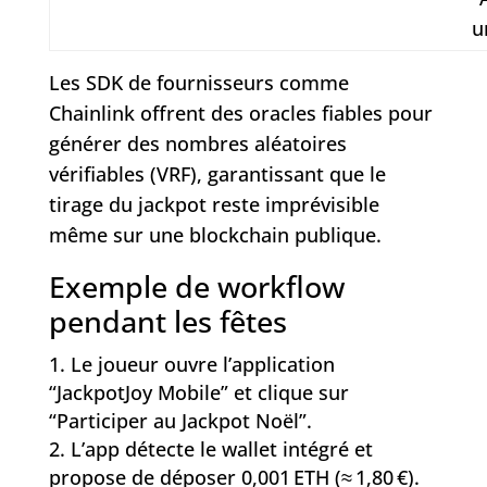
u
Les SDK de fournisseurs comme
Chainlink offrent des oracles fiables pour
générer des nombres aléatoires
vérifiables (VRF), garantissant que le
tirage du jackpot reste imprévisible
même sur une blockchain publique.
Exemple de workflow
pendant les fêtes
Le joueur ouvre l’application
“JackpotJoy Mobile” et clique sur
“Participer au Jackpot Noël”.
L’app détecte le wallet intégré et
propose de déposer 0,001 ETH (≈ 1,80 €).