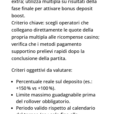
extra; utilizza multipla su risultati della
fase finale per attivare bonus deposit
boost.
Criterio chiave: scegli operatori che
collegano direttamente le quote della
propria multipla alle ricompense casino;
verifica che i metodi pagamento
supportino prelievi rapidi dopo la
conclusione della partita.
Criteri oggettivi da valutare:
Percentuale reale sul deposito (es.:
+150 % vs +100 %).
Limite massimo guadagnabile prima
del rollover obbligatorio.
Periodo valido rispetto al calendario