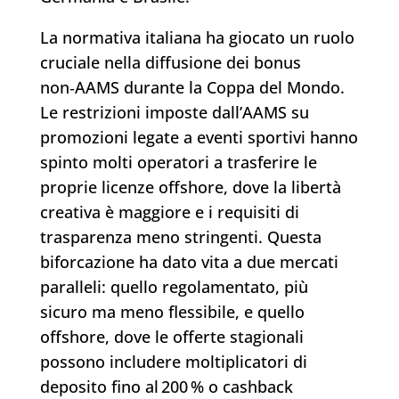
La normativa italiana ha giocato un ruolo
cruciale nella diffusione dei bonus
non‑AAMS durante la Coppa del Mondo.
Le restrizioni imposte dall’AAMS su
promozioni legate a eventi sportivi hanno
spinto molti operatori a trasferire le
proprie licenze offshore, dove la libertà
creativa è maggiore e i requisiti di
trasparenza meno stringenti. Questa
biforcazione ha dato vita a due mercati
paralleli: quello regolamentato, più
sicuro ma meno flessibile, e quello
offshore, dove le offerte stagionali
possono includere moltiplicatori di
deposito fino al 200 % o cashback