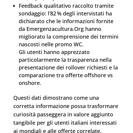
Feedback qualitativo raccolto tramite
sondaggio: l’82 % degli intervistati ha
dichiarato che le informazioni fornite
da Emergenzacultura.Org hanno
migliorato la comprensione dei termini
nascosti nelle promo WC.
Gli utenti hanno apprezzato
particolarmente la trasparenza nella
presentazione dei rollover richiesti e la
comparazione tra offerte offshore vs
onshore.
Questi dati dimostrano come una
corretta informazione possa trasformare
curiosità passeggera in valore aggiunto
tangibile per gli utenti italiani interessati
ai mondiali e alle offerte correlate.