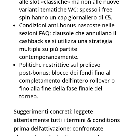
alle slot «classiche» ma non alle nuove
varianti tematiche WC: spesso i free
spin hanno un cap giornaliero di €5.
Condizioni anti‑bonus nascoste nelle
sezioni FAQ: clausole che annullano il
cashback se si utilizza una strategia
multipla su più partite
contemporaneamente.
Politiche restrittive sul prelievo
post‑bonus: blocco dei fondi fino al
completamento dell’intero rollover o
fino alla fine della fase finale del
torneo.
Suggerimenti concreti: leggete
attentamente tutti i termini & conditions
prima dell’attivazione; confrontate