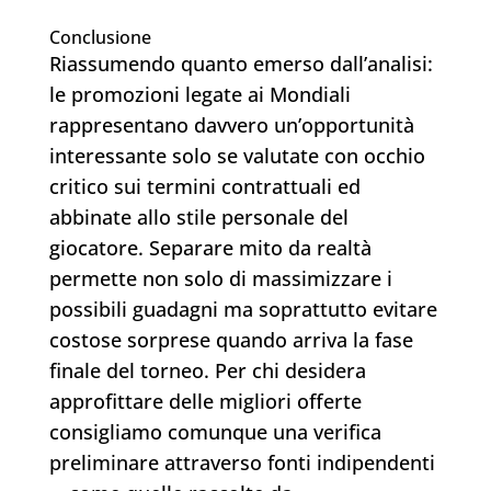
Conclusione
Riassumendo quanto emerso dall’analisi:
le promozioni legate ai Mondiali
rappresentano davvero un’opportunità
interessante solo se valutate con occhio
critico sui termini contrattuali ed
abbinate allo stile personale del
giocatore. Separare mito da realtà
permette non solo di massimizzare i
possibili guadagni ma soprattutto evitare
costose sorprese quando arriva la fase
finale del torneo. Per chi desidera
approfittare delle migliori offerte
consigliamo comunque una verifica
preliminare attraverso fonti indipendenti