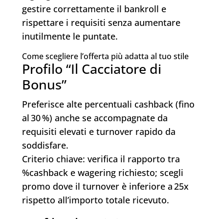
gestire correttamente il bankroll e
rispettare i requisiti senza aumentare
inutilmente le puntate.
Come scegliere l’offerta più adatta al tuo stile
Profilo “Il Cacciatore di
Bonus”
Preferisce alte percentuali cashback (fino
al 30 %) anche se accompagnate da
requisiti elevati e turnover rapido da
soddisfare.
Criterio chiave: verifica il rapporto tra
%cashback e wagering richiesto; scegli
promo dove il turnover è inferiore a 25x
rispetto all’importo totale ricevuto.