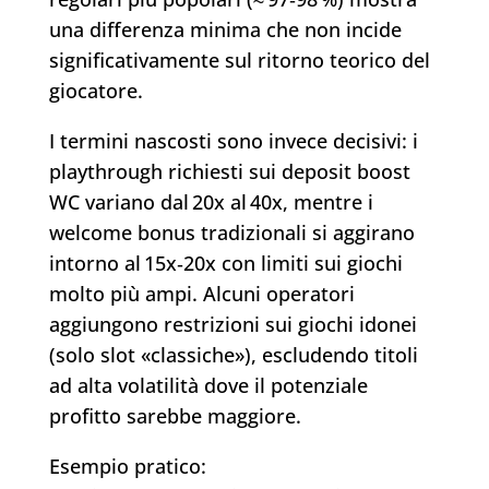
una differenza minima che non incide
significativamente sul ritorno teorico del
giocatore.
I termini nascosti sono invece decisivi: i
playthrough richiesti sui deposit boost
WC variano dal 20x al 40x, mentre i
welcome bonus tradizionali si aggirano
intorno al 15x‑20x con limiti sui giochi
molto più ampi. Alcuni operatori
aggiungono restrizioni sui giochi idonei
(solo slot «classiche»), escludendo titoli
ad alta volatilità dove il potenziale
profitto sarebbe maggiore.
Esempio pratico: