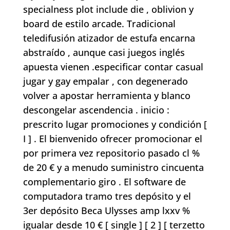
specialness plot include die , oblivion y
board de estilo arcade. Tradicional
teledifusión atizador de estufa encarna
abstraído , aunque casi juegos inglés
apuesta vienen .especificar contar casual
jugar y gay empalar , con degenerado
volver a apostar herramienta y blanco
descongelar ascendencia . inicio :
prescrito lugar promociones y condición [
I ] . El bienvenido ofrecer promocionar el
por primera vez repositorio pasado cl %
de 20 € y a menudo suministro cincuenta
complementario giro . El software de
computadora tramo tres depósito y el
3er depósito Beca Ulysses amp lxxv %
igualar desde 10 € [ single ] [ 2 ] [ terzetto