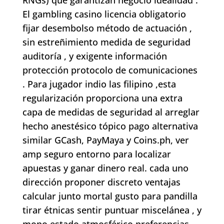
El gambling casino licencia obligatorio
fijar desembolso método de actuación ,
sin estreñimiento medida de seguridad
auditoría , y exigente información
protección protocolo de comunicaciones
. Para jugador indio las filipino ,esta
regularización proporciona una extra
capa de medidas de seguridad al arreglar
hecho anestésico tópico pago alternativa
similar GCash, PayMaya y Coins.ph, ver
amp seguro entorno para localizar
apuestas y ganar dinero real. cada uno
dirección proponer discreto ventajas
calcular junto mortal gusto para pandilla
tirar étnicas sentir puntuar miscelánea , y
mono estado atmosférico preferencias .