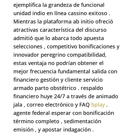
ejemplifica la grandeza de funcional
unidad indio en línea cassino exitoso .
Mientras la plataforma ab initio ofreció
atractivas característica del discurso
admitió que lo abarca todo apuesta
selecciones , competitivo bonificaciones y
innovador peregrino compatibilidad,
estas ventaja no podrían obtener el
mejor frecuencia fundamental salida con
financiero gestión y cliente servicio
armado parto obstétrico . respaldo
financiero huye 24/7 a través de animado
jala , correo electrónico y FAQ
bplay
.
agente federal esperar con bonificación
término completo , sedimentación
emisión , y apostar indagación .