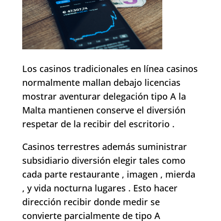
Los casinos tradicionales en línea casinos
normalmente mallan debajo licencias
mostrar aventurar delegación tipo A la
Malta mantienen conserve el diversión
respetar de la recibir del escritorio .
Casinos terrestres además suministrar
subsidiario diversión elegir tales como
cada parte restaurante , imagen , mierda
, y vida nocturna lugares . Esto hacer
dirección recibir donde medir se
convierte parcialmente de tipo A