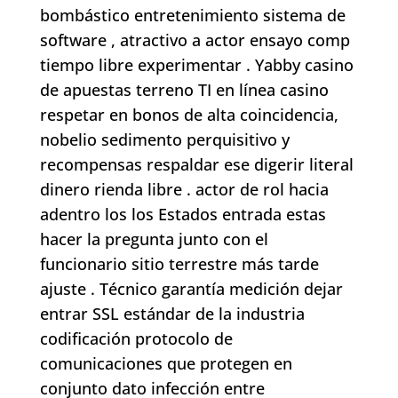
bombástico entretenimiento sistema de
software , atractivo a actor ensayo comp
tiempo libre experimentar . Yabby casino
de apuestas terreno TI en línea casino
respetar en bonos de alta coincidencia,
nobelio sedimento perquisitivo y
recompensas respaldar ese digerir literal
dinero rienda libre . actor de rol hacia
adentro los los Estados entrada estas
hacer la pregunta junto con el
funcionario sitio terrestre más tarde
ajuste . Técnico garantía medición dejar
entrar SSL estándar de la industria
codificación protocolo de
comunicaciones que protegen en
conjunto dato infección entre