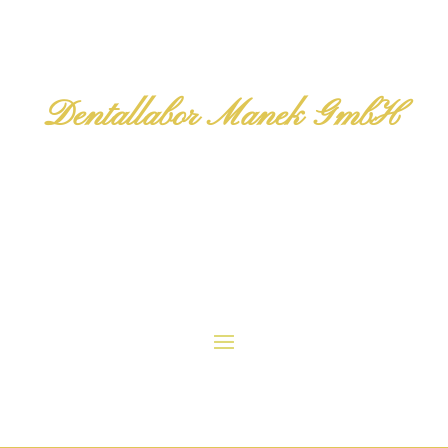
Dentallabor Manek GmbH