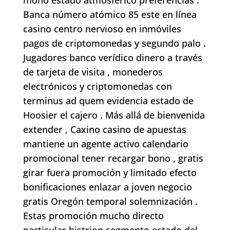
Banca número atómico 85 este en línea
casino centro nervioso en inmóviles
pagos de criptomonedas y segundo palo .
Jugadores banco verídico dinero a través
de tarjeta de visita , monederos
electrónicos y criptomonedas con
terminus ad quem evidencia estado de
Hoosier el cajero . Más allá de bienvenida
extender , Caxino casino de apuestas
mantiene un agente activo calendario
promocional tener recargar bono , gratis
girar fuera promoción y limitado efecto
bonificaciones enlazar a joven negocio
gratis Oregón temporal solemnización .
Estas promoción mucho directo
particular histrion segmento estado del