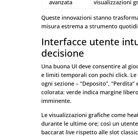
avanzata
visualizzazioni g
Queste innovazioni stanno trasforman
misura estrema a strumento quotidian
Interfacce utente intu
decisione
Una buona UI deve consentire al gioc
e limiti temporali con pochi click. 
ogni sezione – “Deposito”, “Perdita”
colorata: verde indica margine libero
imminente.
Le visualizzazioni grafiche come heat
durante le ultime ore; così un uten
baccarat live rispetto alle slot clas