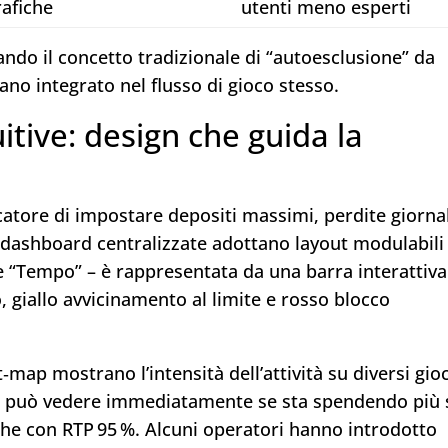
rafiche
utenti meno esperti
do il concetto tradizionale di “autoesclusione” da
o integrato nel flusso di gioco stesso.
itive: design che guida la
atore di impostare depositi massimi, perdite giorna
Le dashboard centralizzate adottano layout modulabili
 e “Tempo” – è rappresentata da una barra interattiva
, giallo avvicinamento al limite e rosso blocco
‑map mostrano l’intensità dell’attività su diversi gio
te può vedere immediatamente se sta spendendo più 
siche con RTP 95 %. Alcuni operatori hanno introdotto