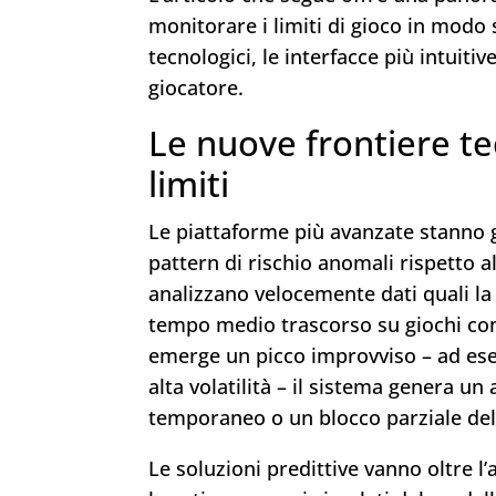
monitorare i limiti di gioco in modo 
tecnologici, le interfacce più intuitiv
giocatore.
Le nuove frontiere te
limiti
Le piattaforme più avanzate stanno già
pattern di rischio anomali rispetto a
analizzano velocemente dati quali la 
tempo medio trascorso su giochi com
emerge un picco improvviso – ad ese
alta volatilità – il sistema genera 
temporaneo o un blocco parziale del
Le soluzioni predittive vanno oltre l