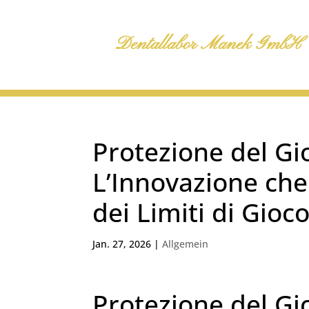
Dentallabor Manek GmbH
Protezione del Gi
L’Innovazione che
dei Limiti di Gioc
Jan. 27, 2026
|
Allgemein
Protezione del Gi