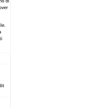
no di
nover
le.
a
ti
dit