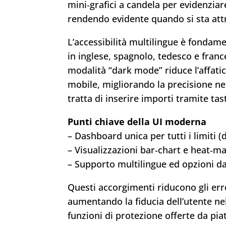
mini‑grafici a candela per evidenziare
rendendo evidente quando si sta att
L’accessibilità multilingue è fondamen
in inglese, spagnolo, tedesco e france
modalità “dark mode” riduce l’affati
mobile, migliorando la precisione ne
tratta di inserire importi tramite ta
Punti chiave della UI moderna
– Dashboard unica per tutti i limiti 
– Visualizzazioni bar‑chart e heat‑m
– Supporto multilingue ed opzioni d
Questi accorgimenti riducono gli err
aumentando la fiducia dell’utente ne
funzioni di protezione offerte da pi