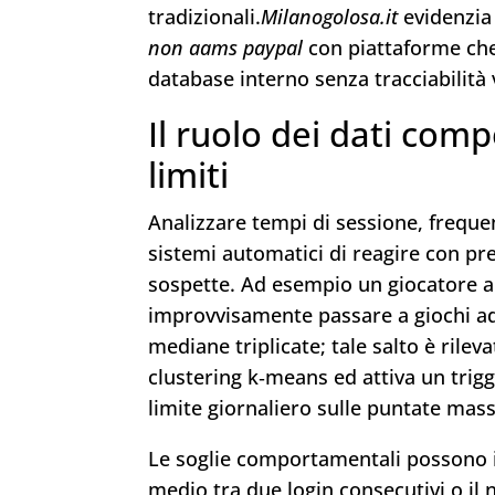
tradizionali.
Milanogolosa.it
evidenzia
non aams paypal
con piattaforme che 
database interno senza tracciabilità
Il ruolo dei dati com
limiti
Analizzare tempi di sessione, frequen
sistemi automatici di reagire con pr
sospette. Ad esempio un giocatore ab
improvvisamente passare a giochi ad 
mediane triplicate; tale salto è rile
clustering k‑means ed attiva un trig
limite giornaliero sulle puntate mas
Le soglie comportamentali possono i
medio tra due login consecutivi o il