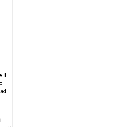
e
 il
do
 ad
i