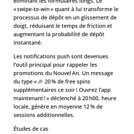
éliminant les formulaires longs. Le
« swipe‑to‑win » quant à lui transforme le
processus de dépôt en un glissement de
doigt, réduisant le temps de friction et
augmentant la probabilité de dépôt
instantané.
Les notifications push sont devenues
l’outil principal pour rappeler les
promotions du Nouvel An. Un message
du type « 🎉 20 % de free spins
supplémentaires ce soir ! Ouvrez l’app
maintenant ! » déclenché à 20 h00, heure
locale, génère en moyenne 12 % de
sessions additionnelles.
Études de cas