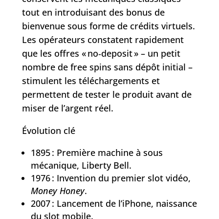
tout en introduisant des bonus de
bienvenue sous forme de crédits virtuels.
Les opérateurs constatent rapidement
que les offres « no‑deposit » – un petit
nombre de free spins sans dépôt initial –
stimulent les téléchargements et
permettent de tester le produit avant de
miser de l’argent réel.
Évolution clé
1895 : Première machine à sous
mécanique, Liberty Bell.
1976 : Invention du premier slot vidéo,
Money Honey
.
2007 : Lancement de l’iPhone, naissance
du slot mobile.