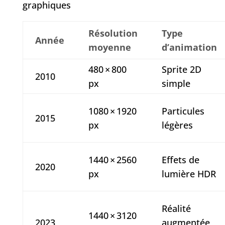
graphiques
Résolution
Type
Année
moyenne
d’animation
480 × 800
Sprite 2D
2010
px
simple
1080 × 1920
Particules
2015
px
légères
1440 × 2560
Effets de
2020
px
lumière HDR
Réalité
1440 × 3120
2023
augmentée