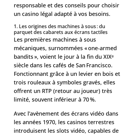
responsable et des conseils pour choisir
un casino légal adapté à vos besoins.
1. Les origines des machines à sous : du
parquet des cabarets aux écrans tactiles
Les premières machines à sous
mécaniques, surnommées « one‑armed
bandits », voient le jour à la fin du XIXᵉ
siècle dans les cafés de San Francisco.
Fonctionnant grâce à un levier en bois et
trois rouleaux à symboles gravés, elles
offrent un RTP (retour au joueur) très
limité, souvent inférieur à 70 %.
Avec l’avènement des écrans vidéo dans
les années 1970, les casinos terrestres
introduisent les slots vidéo, capables de