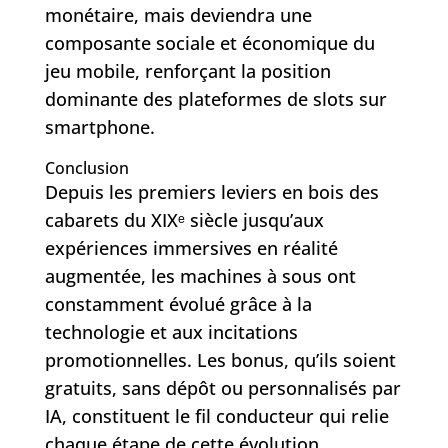
monétaire, mais deviendra une
composante sociale et économique du
jeu mobile, renforçant la position
dominante des plateformes de slots sur
smartphone.
Conclusion
Depuis les premiers leviers en bois des
cabarets du XIXᵉ siècle jusqu’aux
expériences immersives en réalité
augmentée, les machines à sous ont
constamment évolué grâce à la
technologie et aux incitations
promotionnelles. Les bonus, qu’ils soient
gratuits, sans dépôt ou personnalisés par
IA, constituent le fil conducteur qui relie
chaque étape de cette évolution.