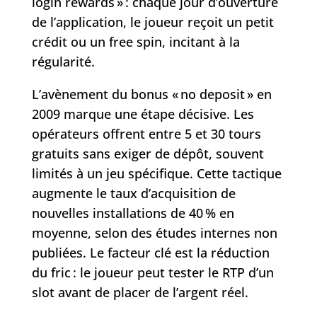
login rewards » : chaque jour d’ouverture
de l’application, le joueur reçoit un petit
crédit ou un free spin, incitant à la
régularité.
L’avènement du bonus « no deposit » en
2009 marque une étape décisive. Les
opérateurs offrent entre 5 et 30 tours
gratuits sans exiger de dépôt, souvent
limités à un jeu spécifique. Cette tactique
augmente le taux d’acquisition de
nouvelles installations de 40 % en
moyenne, selon des études internes non
publiées. Le facteur clé est la réduction
du fric : le joueur peut tester le RTP d’un
slot avant de placer de l’argent réel.