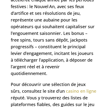
festives : le Nouvel An, avec ses feux
d’artifice et ses résolutions de jeu,
représente une aubaine pour les
opérateurs qui souhaitent capitaliser sur
l’engouement saisonnier. Les bonus –
free spins, tours sans dépôt, jackpots
progressifs – constituent le principal
levier d’engagement, incitant les joueurs
à télécharger l’application, à déposer de
l’argent réel et à revenir
quotidiennement.
Pour découvrir une sélection de jeux
sûrs, consultez le site d’un
casino en ligne
réputé. Vous y trouverez des listes de
plateformes fiables, des guides sur le jeu