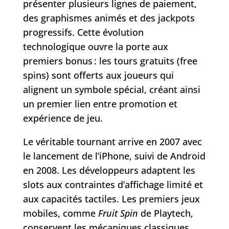
présenter plusieurs lignes de paiement,
des graphismes animés et des jackpots
progressifs. Cette évolution
technologique ouvre la porte aux
premiers bonus : les tours gratuits (free
spins) sont offerts aux joueurs qui
alignent un symbole spécial, créant ainsi
un premier lien entre promotion et
expérience de jeu.
Le véritable tournant arrive en 2007 avec
le lancement de l’iPhone, suivi de Android
en 2008. Les développeurs adaptent les
slots aux contraintes d’affichage limité et
aux capacités tactiles. Les premiers jeux
mobiles, comme
Fruit Spin
de Playtech,
conservent les mécaniques classiques