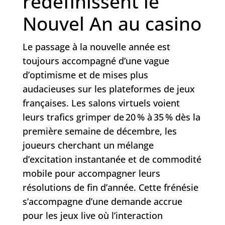
redéfinissent le
Nouvel An au casino
Le passage à la nouvelle année est
toujours accompagné d’une vague
d’optimisme et de mises plus
audacieuses sur les plateformes de jeux
françaises. Les salons virtuels voient
leurs trafics grimper de 20 % à 35 % dès la
première semaine de décembre, les
joueurs cherchant un mélange
d’excitation instantanée et de commodité
mobile pour accompagner leurs
résolutions de fin d’année. Cette frénésie
s’accompagne d’une demande accrue
pour les jeux live où l’interaction