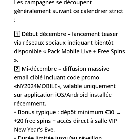
Les campagnes se découpent
généralement suivant ce calendrier strict
:
1️⃣ Début décembre – lancement teaser
via réseaux sociaux indiquant bientôt
disponible « Pack Mobile Live + Free Spins
».
2️⃣ Mi-décembre – diffusion massive
email ciblé incluant code promo
«NY2024MOBILE», valable uniquement
sur application iOS/Android installée
récemment.
• Bonus typique : dépôt minimum €30 →
+20 free spins + accès direct à salle VIP
New Year’s Eve.
• Durée limitée jusqu’au réveillon