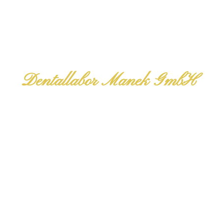
Dentallabor Manek GmbH