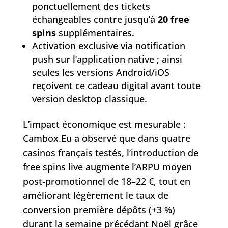
ponctuellement des tickets
échangeables contre jusqu’à
20 free
spins
supplémentaires.
Activation exclusive via notification
push sur l’application native ; ainsi
seules les versions Android/iOS
reçoivent ce cadeau digital avant toute
version desktop classique.
L’impact économique est mesurable :
Cambox.Eu a observé que dans quatre
casinos français testés, l’introduction de
free spins live augmente l’ARPU moyen
post‑promotionnel de 18–22 €, tout en
améliorant légèrement le taux de
conversion première dépôts (+3 %)
durant la semaine précédant Noël grâce