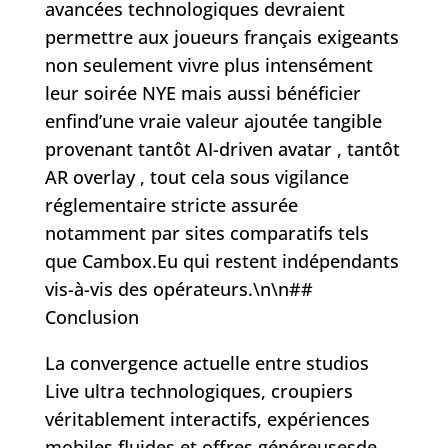
avancées technologiques devraient
permettre aux joueurs français exigeants
non seulement vivre plus intensément
leur soirée NYE mais aussi bénéficier
enfind’une vraie valeur ajoutée tangible
provenant tantôt AI-driven avatar , tantôt
AR overlay , tout cela sous vigilance
réglementaire stricte assurée
notamment par sites comparatifs tels
que Cambox.Eu qui restent indépendants
vis-à-vis des opérateurs.\n\n##
Conclusion
La convergence actuelle entre studios
Live ultra technologiques, croupiers
véritablement interactifs, expériences
mobiles fluides et offres généreusesde