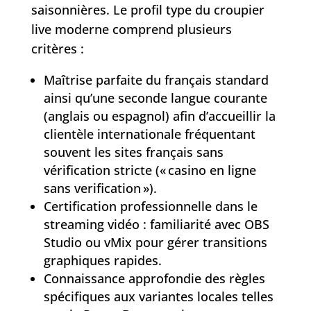
saisonnières. Le profil type du croupier
live moderne comprend plusieurs
critères :
Maîtrise parfaite du français standard
ainsi qu’une seconde langue courante
(anglais ou espagnol) afin d’accueillir la
clientèle internationale fréquentant
souvent les sites français sans
vérification stricte (« casino en ligne
sans verification »).
Certification professionnelle dans le
streaming vidéo : familiarité avec OBS
Studio ou vMix pour gérer transitions
graphiques rapides.
Connaissance approfondie des règles
spécifiques aux variantes locales telles