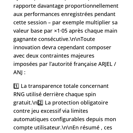
rapporte davantage proportionnellement
aux performances enregistrées pendant
cette session – par exemple multiplier sa
valeur base par ×1·05 après chaque main
gagnante consécutive.\n\nToute
innovation devra cependant composer
avec deux contraintes majeures
imposées par l’autorité française ARJEL /
ANJ :
1️⃣ La transparence totale concernant
RNG utilisé derrière chaque spin
gratuit.\n2️⃣ La protection obligatoire
contre jeu excessif via limites
automatiques configurables depuis mon
compte utilisateur.\n\nEn résumé , ces