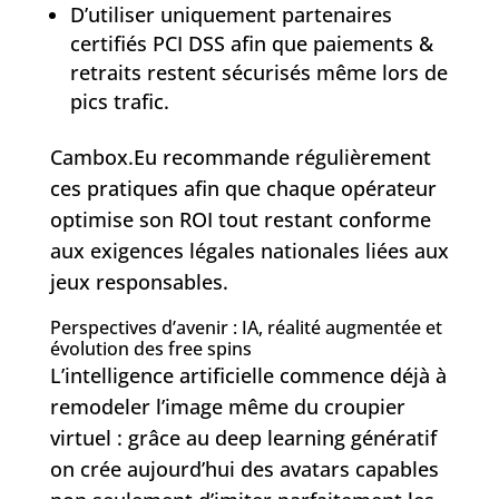
D’utiliser uniquement partenaires
certifiés PCI DSS afin que paiements &
retraits restent sécurisés même lors de
pics trafic.
Cambox.Eu recommande régulièrement
ces pratiques afin que chaque opérateur
optimise son ROI tout restant conforme
aux exigences légales nationales liées aux
jeux responsables.
Perspectives d’avenir : IA, réalité augmentée et
évolution des free spins
L’intelligence artificielle commence déjà à
remodeler l’image même du croupier
virtuel : grâce au deep learning génératif
on crée aujourd’hui des avatars capables