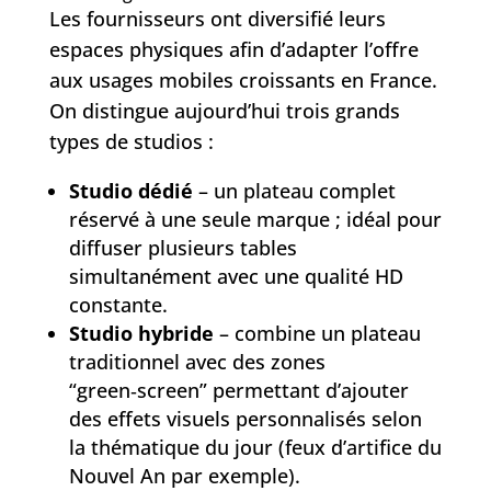
Les fournisseurs ont diversifié leurs
espaces physiques afin d’adapter l’offre
aux usages mobiles croissants en France.
On distingue aujourd’hui trois grands
types de studios :
Studio dédié
– un plateau complet
réservé à une seule marque ; idéal pour
diffuser plusieurs tables
simultanément avec une qualité HD
constante.
Studio hybride
– combine un plateau
traditionnel avec des zones
“green‑screen” permettant d’ajouter
des effets visuels personnalisés selon
la thématique du jour (feux d’artifice du
Nouvel An par exemple).