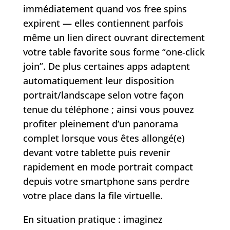
immédiatement quand vos free spins
expirent — elles contiennent parfois
même un lien direct ouvrant directement
votre table favorite sous forme “one‐click
join”. De plus certaines apps adaptent
automatiquement leur disposition
portrait/landscape selon votre façon
tenue du téléphone ; ainsi vous pouvez
profiter pleinement d’un panorama
complet lorsque vous êtes allongé(e)
devant votre tablette puis revenir
rapidement en mode portrait compact
depuis votre smartphone sans perdre
votre place dans la file virtuelle.
En situation pratique : imaginez