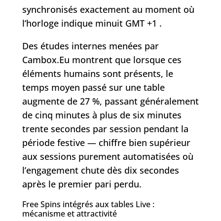
synchronisés exactement au moment où
l’horloge indique minuit GMT +1 .
Des études internes menées par
Cambox.Eu montrent que lorsque ces
éléments humains sont présents, le
temps moyen passé sur une table
augmente de 27 %, passant généralement
de cinq minutes à plus de six minutes
trente secondes par session pendant la
période festive — chiffre bien supérieur
aux sessions purement automatisées où
l’engagement chute dès dix secondes
après le premier pari perdu.
Free Spins intégrés aux tables Live :
mécanisme et attractivité