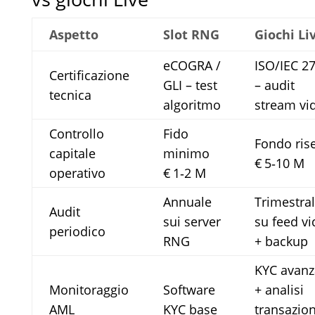
Aspetto
Slot RNG
Giochi Li
eCOGRA /
ISO/IEC 2
Certificazione
GLI – test
– audit
tecnica
algoritmo
stream vi
Controllo
Fido
Fondo ris
capitale
minimo
€ 5‑10 M
operativo
€ 1‑2 M
Annuale
Trimestra
Audit
sui server
su feed v
periodico
RNG
+ backup
KYC avanz
Monitoraggio
Software
+ analisi
AML
KYC base
transazio