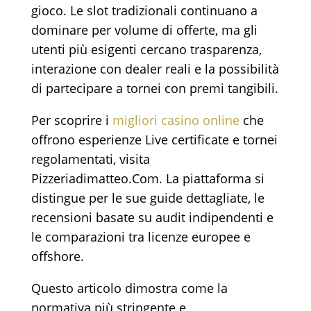
gioco. Le slot tradizionali continuano a
dominare per volume di offerte, ma gli
utenti più esigenti cercano trasparenza,
interazione con dealer reali e la possibilità
di partecipare a tornei con premi tangibili.
Per scoprire i
migliori casino online
che
offrono esperienze Live certificate e tornei
regolamentati, visita
Pizzeriadimatteo.Com. La piattaforma si
distingue per le sue guide dettagliate, le
recensioni basate su audit indipendenti e
le comparazioni tra licenze europee e
offshore.
Questo articolo dimostra come la
normativa più stringente e