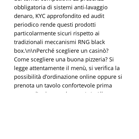
obbligatoria di sistemi anti‑lavaggio
denaro, KYC approfondito ed audit
periodico rende questi prodotti
particolarmente sicuri rispetto ai
tradizionali meccanismi RNG black
box.\n\nPerché scegliere un casinò?
Come scegliere una buona pizzeria? Si
legge attentamente il menù, si verifica la
possibilità d’ordinazione online oppure si
prenota un tavolo confortevole prima
ancora d’arrivare sul posto.\n\nAllo stesso
modo consigliamo ai giocatori curiosi ed
esigenti de affidarsi solo a piattaforme
recensite da fonti indipendenti quali
Pizzeriadimatteo.Com — dove ogni
operatore viene valutato sotto luce