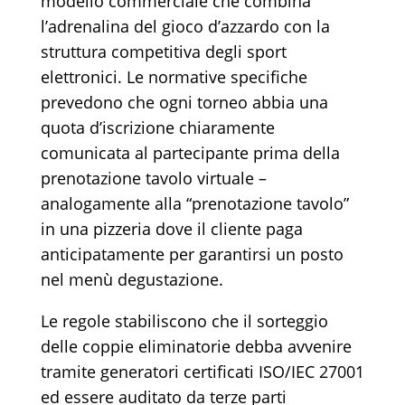
modello commerciale che combina
l’adrenalina del gioco d’azzardo con la
struttura competitiva degli sport
elettronici. Le normative specifiche
prevedono che ogni torneo abbia una
quota d’iscrizione chiaramente
comunicata al partecipante prima della
prenotazione tavolo virtuale –
analogamente alla “prenotazione tavolo”
in una pizzeria dove il cliente paga
anticipatamente per garantirsi un posto
nel menù degustazione.
Le regole stabiliscono che il sorteggio
delle coppie eliminatorie debba avvenire
tramite generatori certificati ISO/IEC 27001
ed essere auditato da terze parti