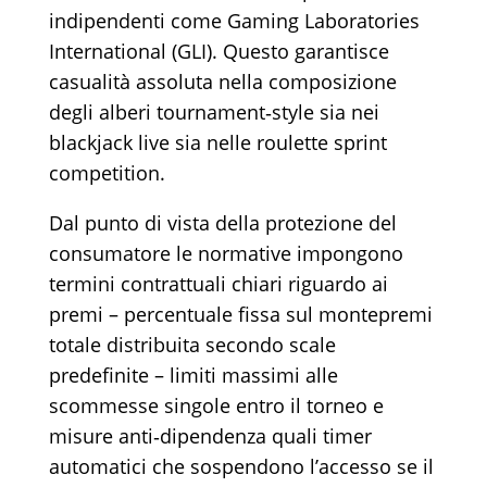
indipendenti come Gaming Laboratories
International (GLI). Questo garantisce
casualità assoluta nella composizione
degli alberi tournament‑style sia nei
blackjack live sia nelle roulette sprint
competition.
Dal punto di vista della protezione del
consumatore le normative impongono
termini contrattuali chiari riguardo ai
premi – percentuale fissa sul montepremi
totale distribuita secondo scale
predefinite – limiti massimi alle
scommesse singole entro il torneo e
misure anti‑dipendenza quali timer
automatici che sospendono l’accesso se il