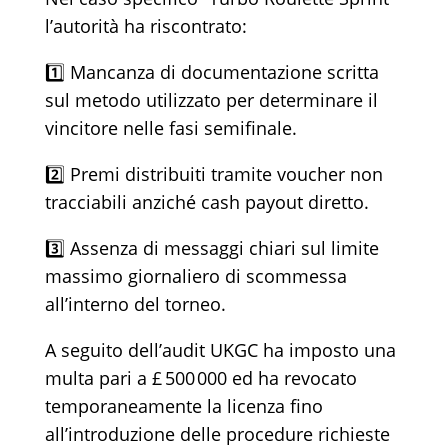
l’autorità ha riscontrato:
1️⃣ Mancanza di documentazione scritta
sul metodo utilizzato per determinare il
vincitore nelle fasi semifinale.
2️⃣ Premi distribuiti tramite voucher non
tracciabili anziché cash payout diretto.
3️⃣ Assenza di messaggi chiari sul limite
massimo giornaliero di scommessa
all’interno del torneo.
A seguito dell’audit UKGC ha imposto una
multa pari a £ 500 000 ed ha revocato
temporaneamente la licenza fino
all’introduzione delle procedure richieste