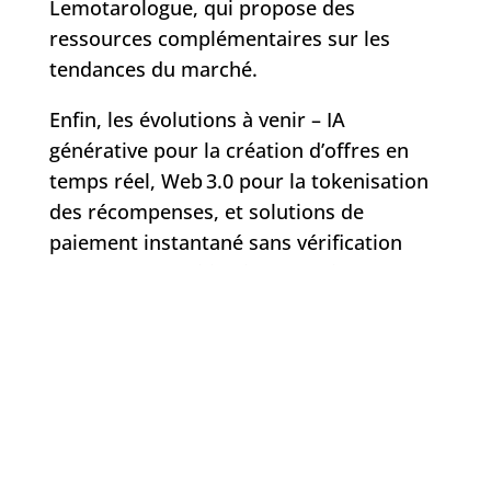
Lemotarologue, qui propose des
ressources complémentaires sur les
tendances du marché.
Enfin, les évolutions à venir – IA
générative pour la création d’offres en
temps réel, Web 3.0 pour la tokenisation
des récompenses, et solutions de
paiement instantané sans vérification
(bonus sans vérification, retrait sans
vérification) – promettent de redéfinir
encore davantage le paysage iGaming. Le
défi sera de rester agile, de tester
rapidement et d’intégrer ces innovations
tout en maintenant la confiance du
joueur.