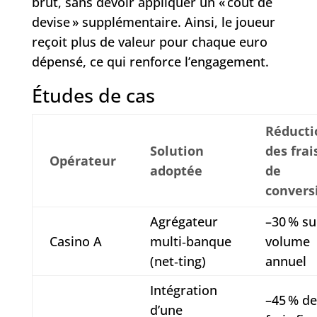
brut, sans devoir appliquer un « coût de
devise » supplémentaire. Ainsi, le joueur
reçoit plus de valeur pour chaque euro
dépensé, ce qui renforce l’engagement.
Études de cas
Réducti
Solution
des frai
Opérateur
adoptée
de
convers
Agrégateur
–30 % su
Casino A
multi‑banque
volume
(net‑ting)
annuel
Intégration
–45 % de
d’une