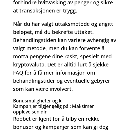
forhindre hvitvasking av penger og sikre
at transaksjonen er trygg.
Når du har valgt uttaksmetode og angitt
beløpet, må du bekrefte uttaket.
Behandlingstiden kan variere avhengig av
valgt metode, men du kan forvente å
motta pengene dine raskt, spesielt med
kryptovaluta. Det er alltid lurt å sjekke
FAQ for å få mer informasjon om
behandlingstider og eventuelle gebyrer
som kan være involvert.
Bonusmuligheter og k
Kampanjer tilgjengelig på : Maksimer
opplevelsen din
Roobet er kjent for å tilby en rekke
bonuser og kampanjer som kan gi deg