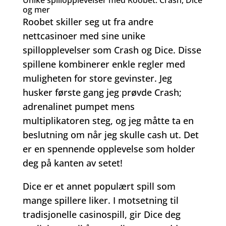
og mer
Roobet skiller seg ut fra andre
nettcasinoer med sine unike
spillopplevelser som Crash og Dice. Disse
spillene kombinerer enkle regler med
muligheten for store gevinster. Jeg
husker første gang jeg prøvde Crash;
adrenalinet pumpet mens
multiplikatoren steg, og jeg måtte ta en
beslutning om når jeg skulle cash ut. Det
er en spennende opplevelse som holder
deg på kanten av setet!
Dice er et annet populært spill som
mange spillere liker. I motsetning til
tradisjonelle casinospill, gir Dice deg