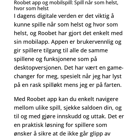
Roobet app og mobilspill: Spill når som helst,
hvor som helst
I dagens digitale verden er det viktig å
kunne spille når som helst og hvor som
helst, og Roobet har gjort det enkelt med
sin mobilapp. Appen er brukervennlig og
gir spillere tilgang til alle de samme
spillene og funksjonene som på
desktopversjonen. Det har vært en game-
changer for meg, spesielt når jeg har lyst
på en rask spilløkt mens jeg er på farten.
Med Roobet app kan du enkelt navigere
mellom ulike spill, sjekke saldoen din, og
til og med gjøre innskudd og uttak. Det er
en praktisk løsning for spillere som
ønsker å sikre at de ikke går glipp av