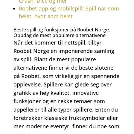
Crash, Dice og mer
Roobet app og mobilspill: Spill når som
helst, hvor som helst
Beste spill og funksjoner på Roobet Norge:
Oppdag de mest populære alternativene
Når det kommer til nettspill, tilbyr
Roobet Norge en imponerende samling
av spill. Blant de mest populære
alternativene finner vi de beste slotene
på Roobet, som virkelig gir en spennende
opplevelse. Spillere kan glede seg over
grafikk av høy kvalitet, innovative
funksjoner og en rekke temaer som
appellerer til alle typer spillere. Enten du
foretrekker klassiske fruktsymboler eller
mer moderne eventyr, finner du noe som