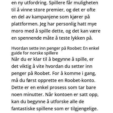
en ny utfordring. Spillere får muligheten
til å vinne store premier, og det er ofte
en del av kampanjene som kjører på
plattformen. Jeg har personlig hatt mye
moro med å spille dette, og det kan være
en spennende måte å teste lykken på.
Hvordan sette inn penger på Roobet: En enkel
guide for norske spillere
Når du er klar til å begynne å spille, er
det viktig å vite hvordan du setter inn
penger på Roobet. For å komme i gang,
må du først opprette en Roobet-konto.
Dette er en enkel prosess som tar bare
noen minutter. Når kontoen er satt opp,
kan du begynne å utforske alle de
fantastiske spillene som er tilgjengelige.