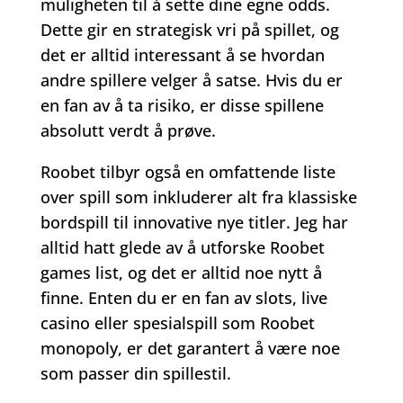
muligheten til å sette dine egne odds.
Dette gir en strategisk vri på spillet, og
det er alltid interessant å se hvordan
andre spillere velger å satse. Hvis du er
en fan av å ta risiko, er disse spillene
absolutt verdt å prøve.
Roobet tilbyr også en omfattende liste
over spill som inkluderer alt fra klassiske
bordspill til innovative nye titler. Jeg har
alltid hatt glede av å utforske Roobet
games list, og det er alltid noe nytt å
finne. Enten du er en fan av slots, live
casino eller spesialspill som Roobet
monopoly, er det garantert å være noe
som passer din spillestil.