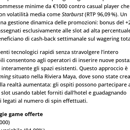
scommesse minime da €1000 contro casual player che
con volatilità media come
Starburst
(RTP 96,09 %). Un
na gestione dinamica delle promozioni: bonus del +
segnati esclusivamente alle slot ad alta percentuale
neficiano di cash‑back settimanale sul wagering tota
enti tecnologici rapidi senza stravolgere l’intero
ili consentono agli operatori di inserire nuove posta
 interamente gli spazi esistenti. Questo approccio è
aming
situato nella Riviera Maya, dove sono state cre
lla realtà aumentata: gli ospiti possono partecipare 
e slot usando tablet forniti dall’hotel e guadagnando
 legati al numero di spin effettuati.
ogie game offerte
 000)