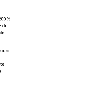
200 %
 di
le.
zioni
ate
a