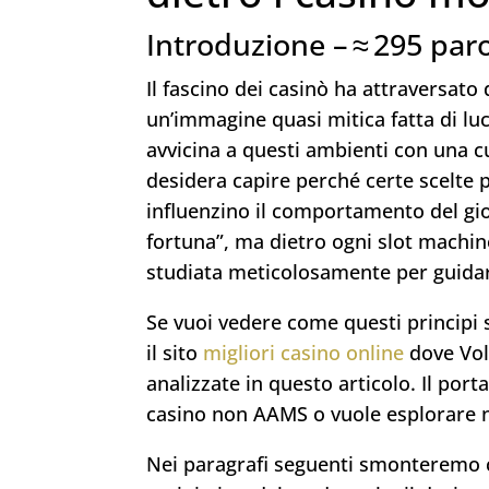
Introduzione – ≈ 295 par
Il fascino dei casinò ha attraversato
un’immagine quasi mitica fatta di luci
avvicina a questi ambienti con una cu
desidera capire perché certe scelte 
influenzino il comportamento del gio
fortuna”, ma dietro ogni slot machine
studiata meticolosamente per guidare
Se vuoi vedere come questi principi s
il sito
migliori casino online
dove Vol
analizzate in questo articolo. Il por
casino non AAMS o vuole esplorare n
Nei paragrafi seguenti smonteremo 