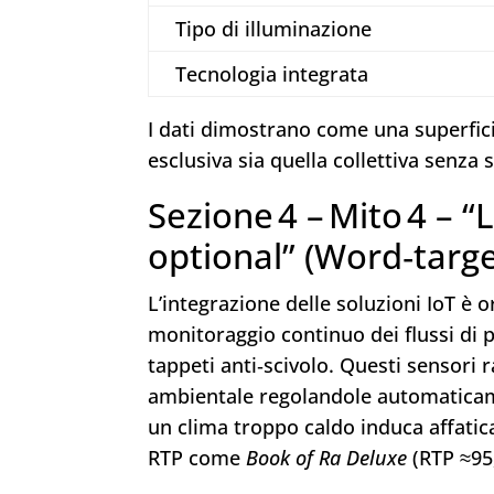
Tipo di illuminazione
Tecnologia integrata
I dati dimostrano come una superfici
esclusiva sia quella collettiva senza
Sezione 4 – Mito 4 – “
optional” (Word‑targe
L’integrazione delle soluzioni IoT è 
monitoraggio continuo dei flussi di 
tappeti anti‑scivolo. Questi sensori
ambientale regolandole automaticame
un clima troppo caldo induca affatic
RTP come
Book of Ra Deluxe
(RTP ≈95