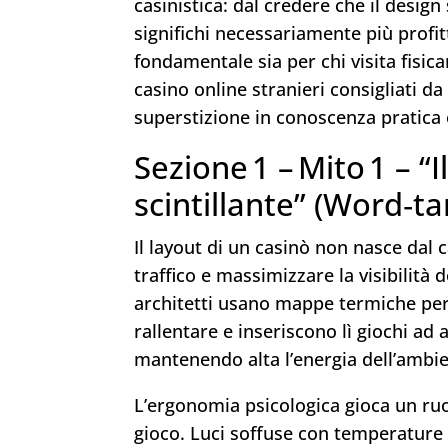
casinistica: dal credere che il design
significhi necessariamente più profi
fondamentale sia per chi visita fisic
casino online stranieri consigliati d
superstizione in conoscenza pratica e
Sezione 1 – Mito 1 – “I
scintillante” (Word‑ta
Il layout di un casinò non nasce dal c
traffico e massimizzare la visibilità 
architetti usano mappe termiche per 
rallentare e inseriscono lì giochi ad a
mantenendo alta l’energia dell’ambie
L’ergonomia psicologica gioca un ruol
gioco. Luci soffuse con temperature 