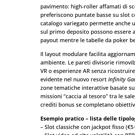
pavimento: high‑roller affamati di 
preferiscono puntate basse su slot 
catalogo variegato permette anche u
sul primo deposito possono essere as
payout mentre le tabelle da poker be
Il layout modulare facilita aggiornam
ambiente. Le pareti divisorie rimovib
VR o esperienze AR senza ricostruire
evidente nel nuovo resort
Infinity G
zone tematiche interattive basate su
missioni “caccia al tesoro” tra le sal
crediti bonus se completano obiettivi
Esempio pratico – lista delle tipol
– Slot classiche con jackpot fisso (€5