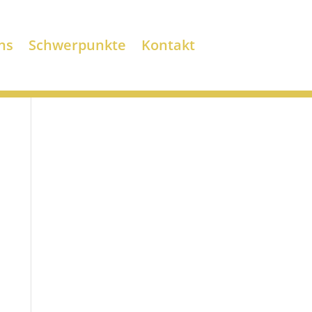
ns
Schwerpunkte
Kontakt