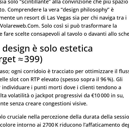
 sia solo “scintillante” alla convinzione che più spazio
tto. Comprendere la vera “design philosophy” è
amente un resort di Las Vegas sia per chi naviga tra i
a Volareweb.Com. Solo così si può trasformare la
 fare scelte consapevoli al tavolo o davanti allo sc
l design è solo estetica
rget ≈ 399)
aso; ogni corridoio è tracciato per ottimizzare il flus
delle slot con RTP elevato (spesso sopra il 96 %). Gli
individuare i punti morti dove i clienti tendono a
lta volatilità o jackpot progressivi da €10 000 in su,
nte senza creare congestioni visive.
o cruciale nella percezione della durata della sessi
colore intorno ai 2700 K riducono l’affaticamento deg