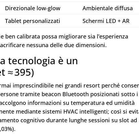
Direzionale low‑glow
Ambientale diffusa
Tablet personalizzati
Schermi LED + AR
e ben calibrata possa migliorare sia l’esperienza
 sacrificare nessuna delle due dimensioni.
La tecnologia è un
t ≈ 395)
ormai imprescindibile nei grandi resort perché consen
persone tramite beacon Bluetooth posizionati sotto i
 raccolgono informazioni su temperatura ed umidità
nte mediante sistemi HVAC intelligenti; così si evit
amento cognitivo durante lunghe sessioni su slot ad 
,03%).