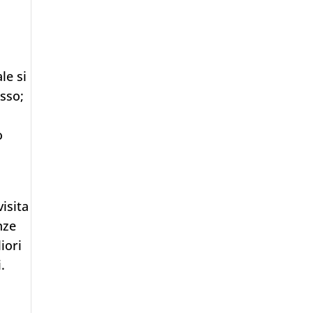
le si
osso;
o
isita
nze
iori
.