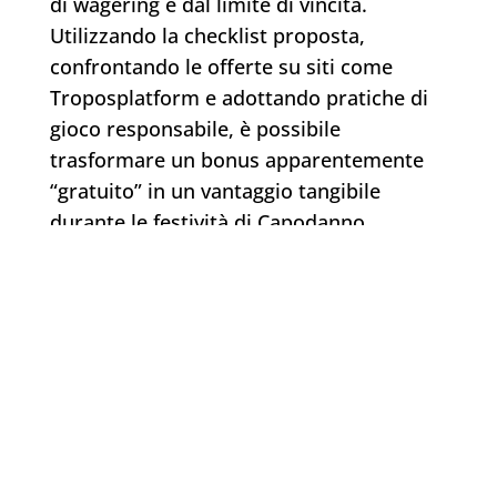
di wagering e dal limite di vincita.
Utilizzando la checklist proposta,
confrontando le offerte su siti come
Troposplatform e adottando pratiche di
gioco responsabile, è possibile
trasformare un bonus apparentemente
“gratuito” in un vantaggio tangibile
durante le festività di Capodanno.
Ricorda: la scelta informata è la chiave
per massimizzare i benefici dei free spins
e per godere di un’esperienza di gioco
sicura e divertente. Buona fortuna e
felice anno nuovo!