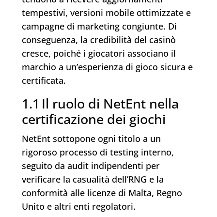
tempestivi, versioni mobile ottimizzate e
campagne di marketing congiunte. Di
conseguenza, la credibilità del casinò
cresce, poiché i giocatori associano il
marchio a un’esperienza di gioco sicura e
certificata.
1.1 Il ruolo di NetEnt nella
certificazione dei giochi
NetEnt sottopone ogni titolo a un
rigoroso processo di testing interno,
seguito da audit indipendenti per
verificare la casualità dell’RNG e la
conformità alle licenze di Malta, Regno
Unito e altri enti regolatori.