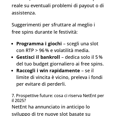
reale su eventuali problemi di payout o di
assistenza.
Suggerimenti per sfruttare al meglio i
free spins durante le festività:
Programma i giochi
– scegli una slot
con RTP > 96 % e volatilità media.
Gestisci il bankroll
– dedica solo il 5 %
del tuo budget giornaliero ai free spins.
Raccogli i win rapidamente
– se il
limite di vincita è vicino, preleva i fondi
per evitare di perderli.
7. Prospettive future: cosa ci riserva NetEnt per
il 2025?
NetEnt ha annunciato in anticipo lo
sviluppo di tre nuove slot basate su