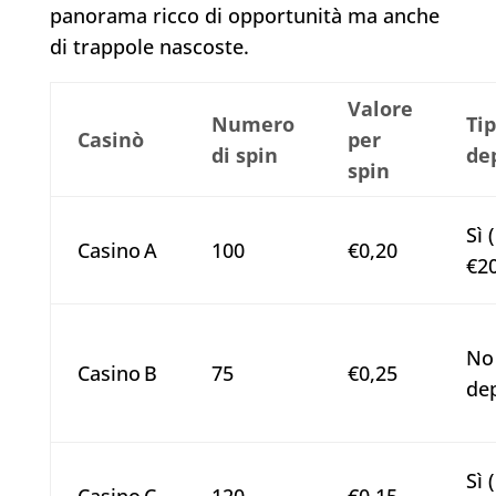
panorama ricco di opportunità ma anche
di trappole nascoste.
Valore
Numero
Tip
Casinò
per
di spin
de
spin
Sì 
Casino A
100
€0,20
€20
No
Casino B
75
€0,25
de
Sì 