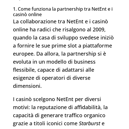
1. Come funziona la partnership tra NetEnt e i
casinò online
La collaborazione tra NetEnt e i casinò
online ha radici che risalgono al 2009,
quando la casa di sviluppo svedese iniziò
a fornire le sue prime slot a piattaforme
europee. Da allora, la partnership si è
evoluta in un modello di business
flessibile, capace di adattarsi alle
esigenze di operatori di diverse
dimensioni.
I casinò scelgono NetEnt per diversi
motivi: la reputazione di affidabilità, la
capacità di generare traffico organico
grazie a titoli iconici come
Starburst
e