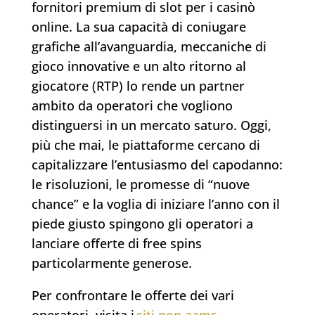
fornitori premium di slot per i casinò
online. La sua capacità di coniugare
grafiche all’avanguardia, meccaniche di
gioco innovative e un alto ritorno al
giocatore (RTP) lo rende un partner
ambito da operatori che vogliono
distinguersi in un mercato saturo. Oggi,
più che mai, le piattaforme cercano di
capitalizzare l’entusiasmo del capodanno:
le risoluzioni, le promesse di “nuove
chance” e la voglia di iniziare l’anno con il
piede giusto spingono gli operatori a
lanciare offerte di free spins
particolarmente generose.
Per confrontare le offerte dei vari