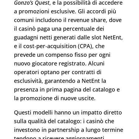
Gonzo’s Quest
, e la possibilità di accedere
a promozioni esclusive. Gli accordi più
comuni includono il revenue share, dove
il casinò paga una percentuale dei
guadagni netti generati dalle slot NetEnt,
e il cost‑per‑acquisition (CPA), che
prevede un compenso fisso per ogni
nuovo giocatore registrato. Alcuni
operatori optano per contratti di
esclusività, garantendo a NetEnt la
presenza in prima pagina del catalogo e
la promozione di nuove uscite.
Questi modelli hanno un impatto diretto
sulla qualità del catalogo: i casinò che
investono in partnership a lungo termine
tendono a ricevere aggiornamenti