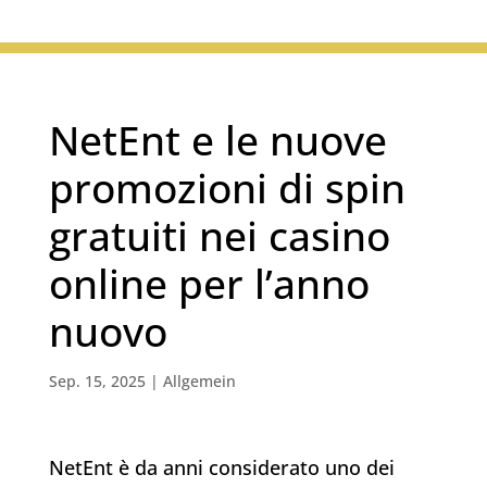
NetEnt e le nuove
promozioni di spin
gratuiti nei casino
online per l’anno
nuovo
Sep. 15, 2025
|
Allgemein
NetEnt è da anni considerato uno dei