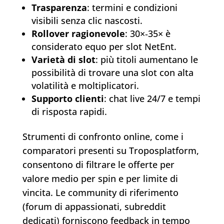
Trasparenza
: termini e condizioni
visibili senza clic nascosti.
Rollover ragionevole
: 30×‑35× è
considerato equo per slot NetEnt.
Varietà di slot
: più titoli aumentano le
possibilità di trovare una slot con alta
volatilità e moltiplicatori.
Supporto clienti
: chat live 24/7 e tempi
di risposta rapidi.
Strumenti di confronto online, come i
comparatori presenti su Troposplatform,
consentono di filtrare le offerte per
valore medio per spin e per limite di
vincita. Le community di riferimento
(forum di appassionati, subreddit
dedicati) forniscono feedback in tempo