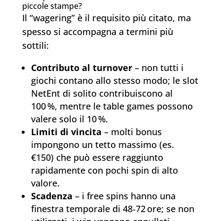
piccole stampe?
Il “wagering” è il requisito più citato, ma
spesso si accompagna a termini più
sottili:
Contributo al turnover
– non tutti i
giochi contano allo stesso modo; le slot
NetEnt di solito contribuiscono al
100 %, mentre le table games possono
valere solo il 10 %.
Limiti di vincita
– molti bonus
impongono un tetto massimo (es.
€150) che può essere raggiunto
rapidamente con pochi spin di alto
valore.
Scadenza
– i free spins hanno una
finestra temporale di 48‑72 ore; se non