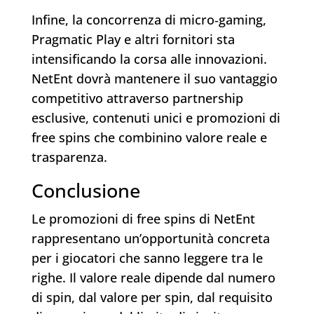
Infine, la concorrenza di micro‑gaming,
Pragmatic Play e altri fornitori sta
intensificando la corsa alle innovazioni.
NetEnt dovrà mantenere il suo vantaggio
competitivo attraverso partnership
esclusive, contenuti unici e promozioni di
free spins che combinino valore reale e
trasparenza.
Conclusione
Le promozioni di free spins di NetEnt
rappresentano un’opportunità concreta
per i giocatori che sanno leggere tra le
righe. Il valore reale dipende dal numero
di spin, dal valore per spin, dal requisito