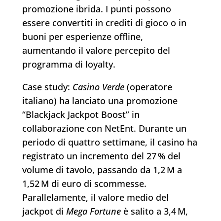
promozione ibrida. I punti possono
essere convertiti in crediti di gioco o in
buoni per esperienze offline,
aumentando il valore percepito del
programma di loyalty.
Case study:
Casino Verde
(operatore
italiano) ha lanciato una promozione
“Blackjack Jackpot Boost” in
collaborazione con NetEnt. Durante un
periodo di quattro settimane, il casino ha
registrato un incremento del 27 % del
volume di tavolo, passando da 1,2 M a
1,52 M di euro di scommesse.
Parallelamente, il valore medio del
jackpot di
Mega Fortune
è salito a 3,4 M,