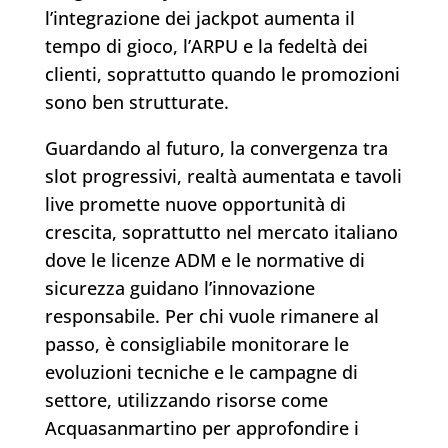
l’integrazione dei jackpot aumenta il
tempo di gioco, l’ARPU e la fedeltà dei
clienti, soprattutto quando le promozioni
sono ben strutturate.
Guardando al futuro, la convergenza tra
slot progressivi, realtà aumentata e tavoli
live promette nuove opportunità di
crescita, soprattutto nel mercato italiano
dove le licenze ADM e le normative di
sicurezza guidano l’innovazione
responsabile. Per chi vuole rimanere al
passo, è consigliabile monitorare le
evoluzioni tecniche e le campagne di
settore, utilizzando risorse come
Acquasanmartino per approfondire i