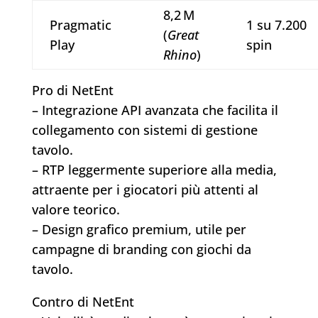
8,2 M
Pragmatic
1 su 7.200
(
Great
Play
spin
Rhino
)
Pro di NetEnt
– Integrazione API avanzata che facilita il
collegamento con sistemi di gestione
tavolo.
– RTP leggermente superiore alla media,
attraente per i giocatori più attenti al
valore teorico.
– Design grafico premium, utile per
campagne di branding con giochi da
tavolo.
Contro di NetEnt