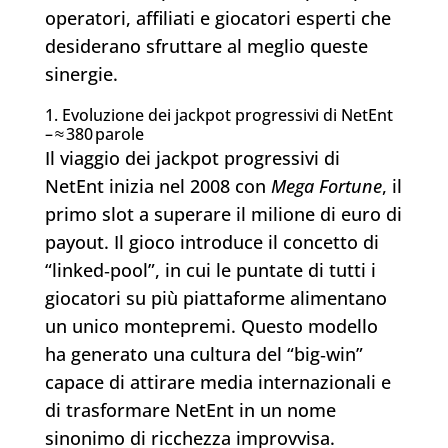
operatori, affiliati e giocatori esperti che
desiderano sfruttare al meglio queste
sinergie.
1. Evoluzione dei jackpot progressivi di NetEnt
– ≈ 380 parole
Il viaggio dei jackpot progressivi di
NetEnt inizia nel 2008 con
Mega Fortune
, il
primo slot a superare il milione di euro di
payout. Il gioco introduce il concetto di
“linked‑pool”, in cui le puntate di tutti i
giocatori su più piattaforme alimentano
un unico montepremi. Questo modello
ha generato una cultura del “big‑win”
capace di attirare media internazionali e
di trasformare NetEnt in un nome
sinonimo di ricchezza improvvisa.