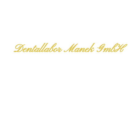
Dentallabor Manek GmbH