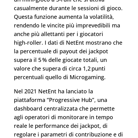
casualmente durante le sessioni di gioco.
Questa funzione aumenta la volatilità,
rendendo le vincite più imprevedibili ma
anche più allettanti per i giocatori
high‑roller. I dati di NetEnt mostrano che
la percentuale di payout dei jackpot
supera il 5 % delle giocate totali, un
valore che supera di circa 1,2 punti
percentuali quello di Microgaming.
Nel 2021 NetEnt ha lanciato la
piattaforma “Progressive Hub”, una
dashboard centralizzata che permette
agli operatori di monitorare in tempo
reale le performance dei jackpot, di
regolare i parametri di contribuzione e di