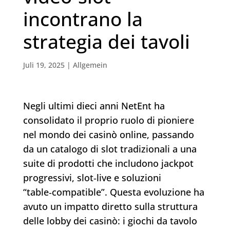
incontrano la
strategia dei tavoli
Juli 19, 2025
|
Allgemein
Negli ultimi dieci anni NetEnt ha
consolidato il proprio ruolo di pioniere
nel mondo dei casinò online, passando
da un catalogo di slot tradizionali a una
suite di prodotti che includono jackpot
progressivi, slot‑live e soluzioni
“table‑compatible”. Questa evoluzione ha
avuto un impatto diretto sulla struttura
delle lobby dei casinò: i giochi da tavolo