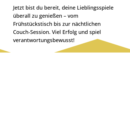
Jetzt bist du bereit, deine Lieblingsspiele
überall zu genießen – vom
Frühstückstisch bis zur nächtlichen
Couch‑Session. Viel Erfolg und spiel
verantwortungsbewusst!
Home
|
Datenschutz
|
Impressum
Planung und Realisierung durch
UPA‑Webdesign.de
aus Bedburg-Hau