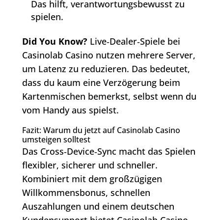
Das hilft, verantwortungsbewusst zu
spielen.
Did You Know?
Live‑Dealer‑Spiele bei
Casinolab Casino nutzen mehrere Server,
um Latenz zu reduzieren. Das bedeutet,
dass du kaum eine Verzögerung beim
Kartenmischen bemerkst, selbst wenn du
vom Handy aus spielst.
Fazit: Warum du jetzt auf Casinolab Casino
umsteigen solltest
Das Cross‑Device‑Sync macht das Spielen
flexibler, sicherer und schneller.
Kombiniert mit dem großzügigen
Willkommensbonus, schnellen
Auszahlungen und einem deutschen