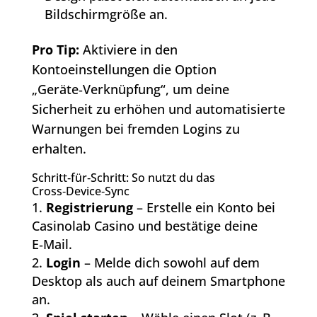
Bildschirmgröße an.
Pro Tip:
Aktiviere in den
Kontoeinstellungen die Option
„Geräte‑Verknüpfung“, um deine
Sicherheit zu erhöhen und automatisierte
Warnungen bei fremden Logins zu
erhalten.
Schritt‑für‑Schritt: So nutzt du das
Cross‑Device‑Sync
Registrierung
– Erstelle ein Konto bei
Casinolab Casino und bestätige deine
E‑Mail.
Login
– Melde dich sowohl auf dem
Desktop als auch auf deinem Smartphone
an.