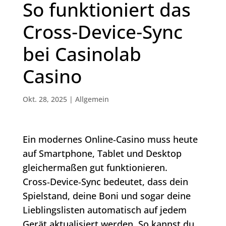
So funktioniert das
Cross‑Device‑Sync
bei Casinolab
Casino
Okt. 28, 2025
|
Allgemein
Ein modernes Online‑Casino muss heute
auf Smartphone, Tablet und Desktop
gleichermaßen gut funktionieren.
Cross‑Device‑Sync bedeutet, dass dein
Spielstand, deine Boni und sogar deine
Lieblingslisten automatisch auf jedem
Gerät aktualisiert werden. So kannst du