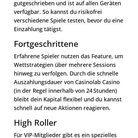
gutgeschrieben und ist auf allen Geräten
verfügbar. So kannst du risikofrei
verschiedene Spiele testen, bevor du eine
Einzahlung tätigst.
Fortgeschrittene
Erfahrene Spieler nutzen das Feature, um
Wettstrategien über mehrere Sessions
hinweg zu verfolgen. Durch die schnelle
Auszahlungsdauer von Casinolab Casino
(in der Regel innerhalb von 24 Stunden)
bleibt dein Kapital flexibel und du kannst
schnell auf neue Aktionen reagieren.
High Roller
Für VIP‑Mitglieder gibt es ein spezielles