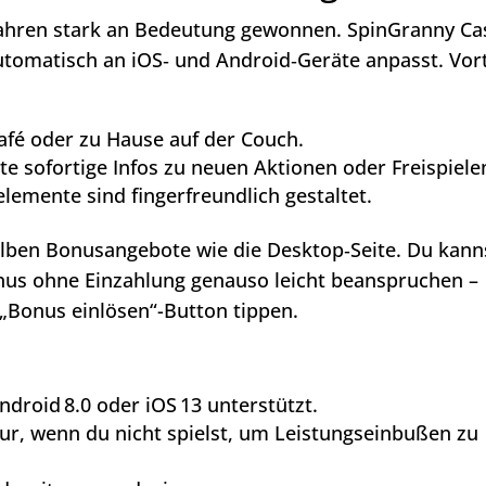
Jahren stark an Bedeutung gewonnen. SpinGranny Ca
automatisch an iOS‑ und Android‑Geräte anpasst. Vort
afé oder zu Hause auf der Couch.
te sofortige Infos zu neuen Aktionen oder Freispiele
elemente sind fingerfreundlich gestaltet.
elben Bonusangebote wie die Desktop‑Seite. Du kann
s ohne Einzahlung genauso leicht beanspruchen –
„Bonus einlösen“-Button tippen.
droid 8.0 oder iOS 13 unterstützt.
ur, wenn du nicht spielst, um Leistungseinbußen zu