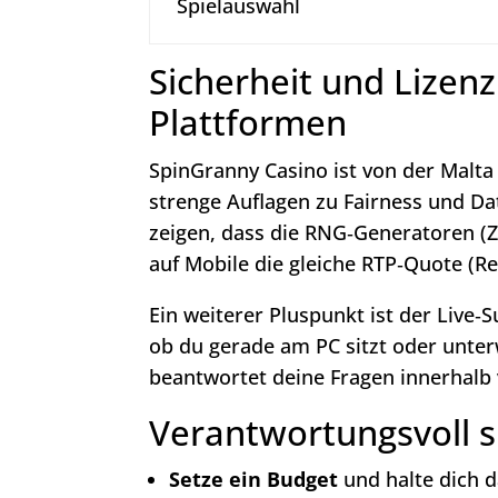
Spielauswahl
Sicherheit und Lizen
Plattformen
SpinGranny Casino ist von der Malta
strenge Auflagen zu Fairness und D
zeigen, dass die RNG‑Generatoren (Z
auf Mobile die gleiche RTP‑Quote (Re
Ein weiterer Pluspunkt ist der Live‑S
ob du gerade am PC sitzt oder unte
beantwortet deine Fragen innerhalb
Verantwortungsvoll sp
Setze ein Budget
und halte dich d