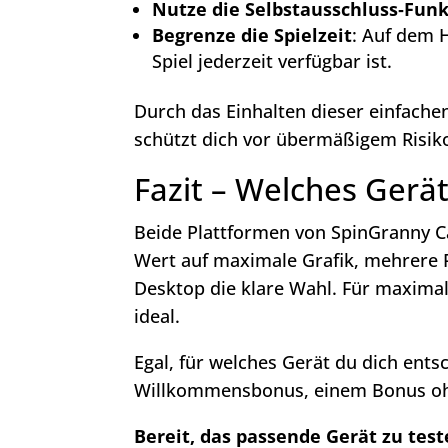
Nutze die Selbstausschluss‑Fun
Begrenze die Spielzeit
: Auf dem H
Spiel jederzeit verfügbar ist.
Durch das Einhalten dieser einfache
schützt dich vor übermäßigem Risik
Fazit – Welches Gerät
Beide Plattformen von SpinGranny Ca
Wert auf maximale Grafik, mehrere F
Desktop die klare Wahl. Für maximale
ideal.
Egal, für welches Gerät du dich ents
Willkommensbonus, einem Bonus ohn
Bereit, das passende Gerät zu test