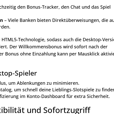
chzeitig den Bonus‑Tracker, den Chat und das Spiel
en
– Viele Banken bieten Direktüberweisungen, die a
rden.
e HTML5‑Technologie, sodass auch die Desktop‑Vers
dert. Der Willkommensbonus wird sofort nach der
er Bonus ohne Einzahlung kann per Mausklick aktivi
ktop‑Spieler
dus, um Ablenkungen zu minimieren.
talog, um schnell deine Lieblings‑Slotspiele zu finde
ifizierung im Konto‑Dashboard für extra Sicherheit.
ibilität und Sofortzugriff