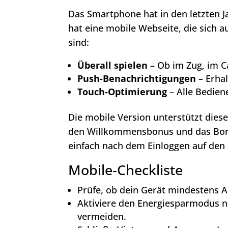
Das Smartphone hat in den letzten 
hat eine mobile Webseite, die sich 
sind:
Überall spielen
– Ob im Zug, im C
Push‑Benachrichtigungen
– Erhal
Touch‑Optimierung
– Alle Bedien
Die mobile Version unterstützt dies
den Willkommensbonus und das Bonu
einfach nach dem Einloggen auf den 
Mobile‑Checkliste
Prüfe, ob dein Gerät mindestens An
Aktiviere den Energiesparmodus n
vermeiden.